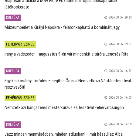
Alaposan átalakul a MÁV Előre Foxconn női röplabdacsapatának
játékoskerete
KULTÚRA
2026.08.06. 20:23
Múzeumbérlet a Királyi Napokra - féláronkapható a kombinált jegy
FEHÉRVÁRI SZÍNES
2026.08.06. 19:07
Irány a vadszeder – augusztus 9-én vár mindenkit a túrára Lencsés Rita
KULTÚRA
2026.08.06. 16:37
Egy kis kosárnyi törődés – segítse Ön is a Nemzetközi Néptáncfesztivál
résztvevőit!
FEHÉRVÁRI SZÍNES
2026.08.06. 16:03
Nemzetközi hangszeres mesterkurzus és fesztivál Fehérvárcsurgón
KULTÚRA
2026.08.06. 14:19
Jazz minden mennyiségben, minden stílusban! – már készül az Alba