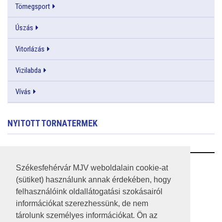
Tömegsport
Úszás
Vitorlázás
Vizilabda
Vívás
NYITOTT TORNATERMEK
RSS
Székesfehérvár MJV weboldalain cookie-at
(sütiket) használunk annak érdekében, hogy
A HONLAP 2017.03.31-I ÁLLAPOTA
felhasználóink oldallátogatási szokásairól
információkat szerezhessünk, de nem
JOGI NYILATKOZAT
tárolunk személyes információkat. Ön az