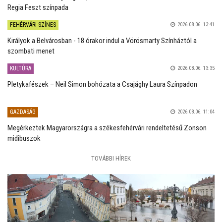
Regia Feszt színpada
FEHÉRVÁRI SZÍNES
2026.08.06. 13:41
Királyok a Belvárosban - 18 órakor indul a Vörösmarty Színháztól a
szombati menet
KULTÚRA
2026.08.06. 13:35
Pletykafészek – Neil Simon bohózata a Csajághy Laura Színpadon
GAZDASÁG
2026.08.06. 11:04
Megérkeztek Magyarországra a székesfehérvári rendeltetésű Zonson
midibuszok
TOVÁBBI HÍREK