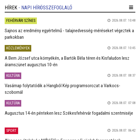
HÍREK
- NAPI HÍRÖSSZEFOGLALÓ
FEHÉRVÁRI SZÍNES
2026.08.07. 10:48
Sajnos az eredmény egyértelmű - talajnedvesség-méréseket végeztek a
parkokban
KÖZLEMÉNYEK
2026.08.07. 10:45
A Bem József utca környékén, a Bartók Béla téren és Kisfaludon lesz
áramszünet augusztus 10-én
KULTÚRA
2026.08.07. 08:37
Vasárnap folytatódik a Hangból Kép programsorozat a Varkocs-
szobornál
KULTÚRA
2026.08.07. 07:08
Augusztus 14-én pénteken lesz Székesfehérvár fogadalmi szentmiséje
SPORT
2026.08.07. 06:42