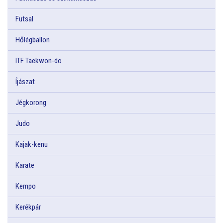
Futsal
Hőlégballon
ITF Taekwon-do
Íjászat
Jégkorong
Judo
Kajak-kenu
Karate
Kempo
Kerékpár