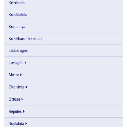
Kézilabda
Kosárlabda
Korcsolya
Közelharc - kézitusa
Ladbarúgás
Lovaglás
Motor
Ökölvívás
Öttusa
Repülés
Röplabda