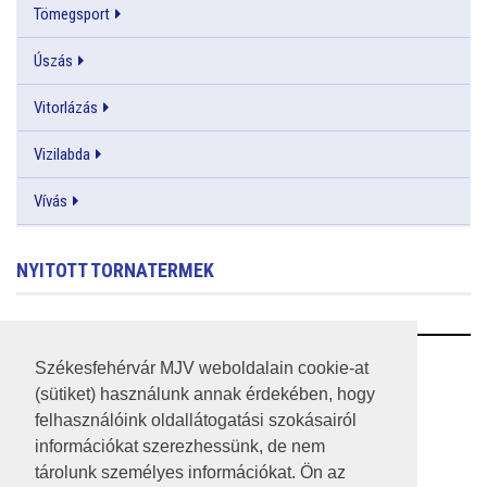
Tömegsport
Úszás
Vitorlázás
Vizilabda
Vívás
NYITOTT TORNATERMEK
RSS
Székesfehérvár MJV weboldalain cookie-at
(sütiket) használunk annak érdekében, hogy
A HONLAP 2017.03.31-I ÁLLAPOTA
felhasználóink oldallátogatási szokásairól
információkat szerezhessünk, de nem
JOGI NYILATKOZAT
tárolunk személyes információkat. Ön az