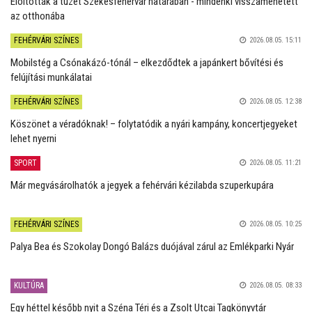
Eloltották a tüzet Székesfehérvár határában - mindenki visszamehetett
az otthonába
FEHÉRVÁRI SZÍNES
2026.08.05. 15:11
Mobilstég a Csónakázó-tónál – elkezdődtek a japánkert bővítési és
felújítási munkálatai
FEHÉRVÁRI SZÍNES
2026.08.05. 12:38
Köszönet a véradóknak! – folytatódik a nyári kampány, koncertjegyeket
lehet nyerni
SPORT
2026.08.05. 11:21
Már megvásárolhatók a jegyek a fehérvári kézilabda szuperkupára
FEHÉRVÁRI SZÍNES
2026.08.05. 10:25
Palya Bea és Szokolay Dongó Balázs duójával zárul az Emlékparki Nyár
KULTÚRA
2026.08.05. 08:33
Egy héttel később nyit a Széna Téri és a Zsolt Utcai Tagkönyvtár