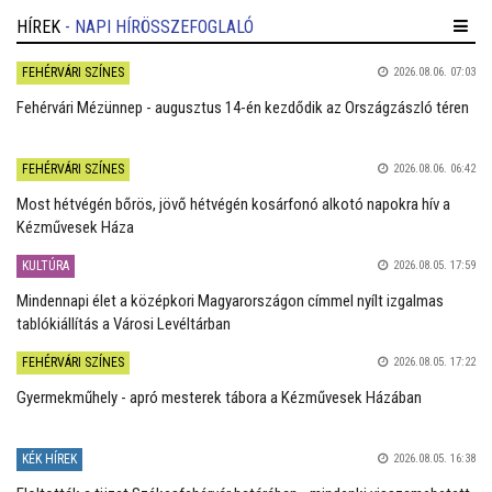
HÍREK
- NAPI HÍRÖSSZEFOGLALÓ
FEHÉRVÁRI SZÍNES
2026.08.06. 07:03
Fehérvári Mézünnep - augusztus 14-én kezdődik az Országzászló téren
FEHÉRVÁRI SZÍNES
2026.08.06. 06:42
Most hétvégén bőrös, jövő hétvégén kosárfonó alkotó napokra hív a
Kézművesek Háza
KULTÚRA
2026.08.05. 17:59
Mindennapi élet a középkori Magyarországon címmel nyílt izgalmas
tablókiállítás a Városi Levéltárban
FEHÉRVÁRI SZÍNES
2026.08.05. 17:22
Gyermekműhely - apró mesterek tábora a Kézművesek Házában
KÉK HÍREK
2026.08.05. 16:38