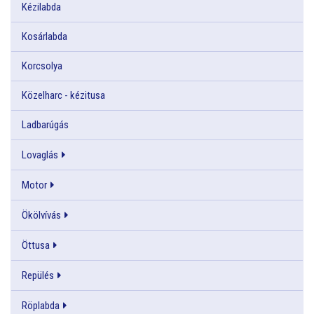
Kézilabda
Kosárlabda
Korcsolya
Közelharc - kézitusa
Ladbarúgás
Lovaglás
Motor
Ökölvívás
Öttusa
Repülés
Röplabda