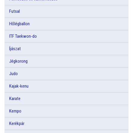
Futsal
Hőlégballon
ITF Taekwon-do
Íjászat
Jégkorong
Judo
Kajak-kenu
Karate
Kempo
Kerékpár