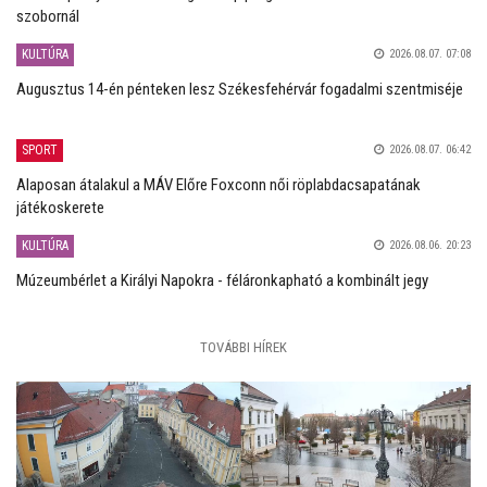
szobornál
KULTÚRA
2026.08.07. 07:08
Augusztus 14-én pénteken lesz Székesfehérvár fogadalmi szentmiséje
SPORT
2026.08.07. 06:42
Alaposan átalakul a MÁV Előre Foxconn női röplabdacsapatának
játékoskerete
KULTÚRA
2026.08.06. 20:23
Múzeumbérlet a Királyi Napokra - féláronkapható a kombinált jegy
TOVÁBBI HÍREK