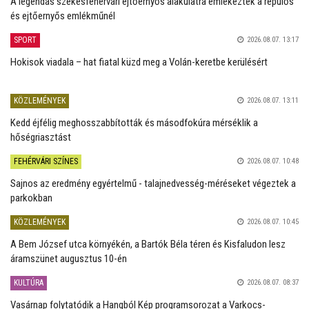
A legendás székesfehérvári ejtőernyős alakulatra emlékeztek a repülős
és ejtőernyős emlékműnél
SPORT
2026.08.07. 13:17
Hokisok viadala – hat fiatal küzd meg a Volán-keretbe kerülésért
KÖZLEMÉNYEK
2026.08.07. 13:11
Kedd éjfélig meghosszabbították és másodfokúra mérséklik a
hőségriasztást
FEHÉRVÁRI SZÍNES
2026.08.07. 10:48
Sajnos az eredmény egyértelmű - talajnedvesség-méréseket végeztek a
parkokban
KÖZLEMÉNYEK
2026.08.07. 10:45
A Bem József utca környékén, a Bartók Béla téren és Kisfaludon lesz
áramszünet augusztus 10-én
KULTÚRA
2026.08.07. 08:37
Vasárnap folytatódik a Hangból Kép programsorozat a Varkocs-