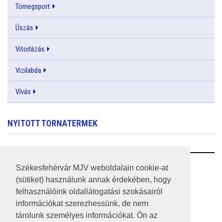
Tömegsport
Úszás
Vitorlázás
Vizilabda
Vívás
NYITOTT TORNATERMEK
RSS
Székesfehérvár MJV weboldalain cookie-at
(sütiket) használunk annak érdekében, hogy
A HONLAP 2017.03.31-I ÁLLAPOTA
felhasználóink oldallátogatási szokásairól
információkat szerezhessünk, de nem
JOGI NYILATKOZAT
tárolunk személyes információkat. Ön az