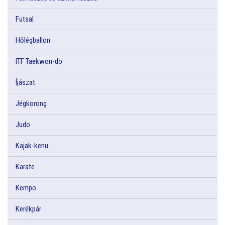
Futsal
Hőlégballon
ITF Taekwon-do
Íjászat
Jégkorong
Judo
Kajak-kenu
Karate
Kempo
Kerékpár