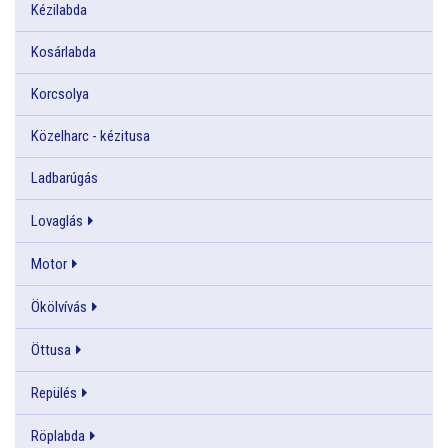
Kézilabda
Kosárlabda
Korcsolya
Közelharc - kézitusa
Ladbarúgás
Lovaglás
Motor
Ökölvívás
Öttusa
Repülés
Röplabda