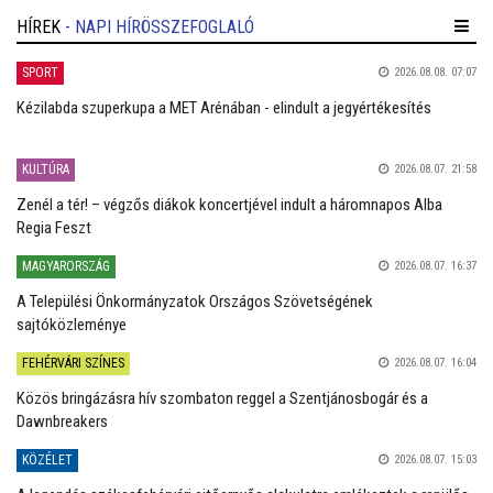
HÍREK
- NAPI HÍRÖSSZEFOGLALÓ
SPORT
2026.08.08. 07:07
Kézilabda szuperkupa a MET Arénában - elindult a jegyértékesítés
KULTÚRA
2026.08.07. 21:58
Zenél a tér! – végzős diákok koncertjével indult a háromnapos Alba
Regia Feszt
MAGYARORSZÁG
2026.08.07. 16:37
A Települési Önkormányzatok Országos Szövetségének
sajtóközleménye
FEHÉRVÁRI SZÍNES
2026.08.07. 16:04
Közös bringázásra hív szombaton reggel a Szentjánosbogár és a
Dawnbreakers
KÖZÉLET
2026.08.07. 15:03