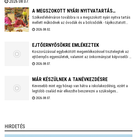
2026.08.07.
Veterán Repülők és Ejtőernyősök Fejér Megyei Egyesülete ezzel a
rendezvénnyel őrzi az a második világháború után újjászervezett,
A MEGSZOKOTT NYÁRI NYITVATARTÁS
1951-től 1954-ig Székesfehérváron ismertté vált ejtőernyős
Székesfehérváron továbbra is a megszokott nyári nyitva tartás
MELLETT MŰKÖDNEK A FEHÉRVÁRI ÓVODÁK ÉS
mellett működnek az óvodák és a bölcsődék - tájékoztatott
alakulat emlékét.
BÖLCSŐDÉK
közösségi oldalán a város polgármestere. Hétfőtől is tehát a
2026.08.02.
megszokott nyári nyitva tartással fogadják a piciket a
bölcsődék és az óvodák!
EJTŐERNYŐSÖKRE EMLÉKEZTEK
Koszorúzással egybekötött megemlékezéssel tisztelegtek az
ejtőernyős egyesületek, valamint az önkormányzat képviselői a
Repülős és Ejtőernyős Emlékműnél. A jelenlévők a 62. Önálló
2026.08.07.
Ejtőernyős Zászlóaljra emlékeztek.
MÁR KÉSZÜLNEK A TANÉVKEZDÉSRE
Kevesebb mint egy hónap van hátra a iskolakezdésig, ezért a
legtöbb család már elkezdte beszerezni a szükséges
tanszereket. A fehérvári papír-írószer üzletek már július eleje
2026.08.07.
óta készülnek a rohamra.
HIRDETÉS