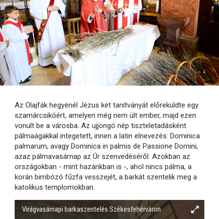
Az Olajfák hegyénél Jézus két tanítványát előreküldte egy
szamárcsikóért, amelyen még nem ült ember, majd ezen
vonult be a városba. Az ujjongó nép tiszteletadásként
pálmaágakkal integetett, innen a latin elnevezés: Dominica
palmarum, avagy Dominica in palmis de Passione Domini,
azaz pálmavasárnap az Úr szenvedéséről. Azokban az
országokban - mint hazánkban is -, ahol nincs pálma, a
korán bimbózó fűzfa vesszejét, a barkát szentelik meg a
katolikus templomokban.
Virágvasárnapi barkaszentelés Székesfehérváron