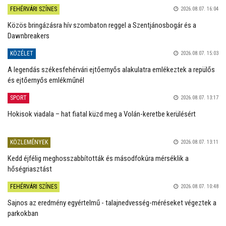
FEHÉRVÁRI SZÍNES
2026.08.07. 16:04
Közös bringázásra hív szombaton reggel a Szentjánosbogár és a
Dawnbreakers
KÖZÉLET
2026.08.07. 15:03
A legendás székesfehérvári ejtőernyős alakulatra emlékeztek a repülős
és ejtőernyős emlékműnél
SPORT
2026.08.07. 13:17
Hokisok viadala – hat fiatal küzd meg a Volán-keretbe kerülésért
KÖZLEMÉNYEK
2026.08.07. 13:11
Kedd éjfélig meghosszabbították és másodfokúra mérséklik a
hőségriasztást
FEHÉRVÁRI SZÍNES
2026.08.07. 10:48
Sajnos az eredmény egyértelmű - talajnedvesség-méréseket végeztek a
parkokban