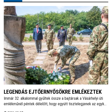
LEGENDÁS EJTŐERNYŐSÖKRE EMLÉKEZTEK
Immár 32. alkalommal gyűltek össze a bajtársak a Vásárhelyi úti
emlékműnél péntek délelőtt, hogy együtt tisztelegjenek az egykori
62. Önálló Ejtőernyős Zászlóalj előtt. A hagyományokat ápoló