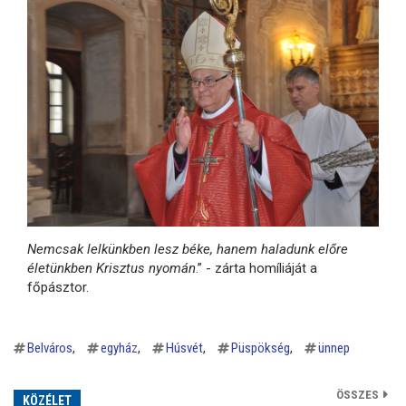
Nemcsak lelkünkben lesz béke, hanem haladunk előre
életünkben Krisztus nyomán
.” - zárta homíliáját a
főpásztor.
Belváros
egyház
Húsvét
Püspökség
ünnep
ÖSSZES
KÖZÉLET