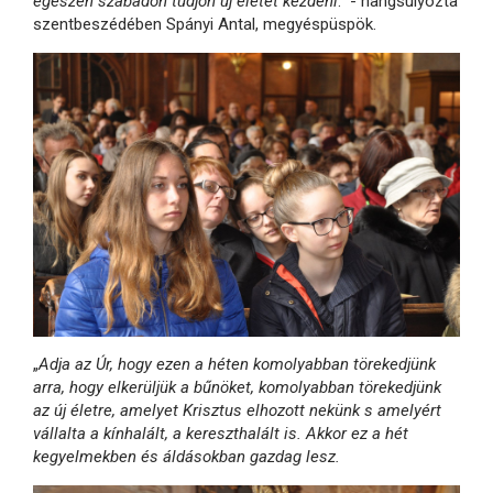
egészen szabadon tudjon új életet kezdeni
.” - hangsúlyozta
szentbeszédében Spányi Antal, megyéspüspök.
„
Adja az Úr, hogy ezen a héten komolyabban törekedjünk
arra, hogy elkerüljük a bűnöket, komolyabban törekedjünk
az új életre, amelyet Krisztus elhozott nekünk s amelyért
vállalta a kínhalált, a kereszthalált is. Akkor ez a hét
kegyelmekben és áldásokban gazdag lesz.