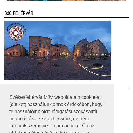
360 FEHÉRVÁR
RSS
Székesfehérvár MJV weboldalain cookie-at
(sütiket) használunk annak érdekében, hogy
A HONLAP 2017.03.31-I ÁLLAPOTA
felhasználóink oldallátogatási szokásairól
információkat szerezhessünk, de nem
JOGI NYILATKOZAT
tárolunk személyes információkat. Ön az
IMPRESSZUM
oldal meglátogatásával hozzájárul a a