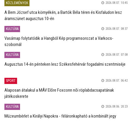
KÖZLEMÉNYEK
2026.08.07. 10:45
A Bem József utca környékén, a Bartók Béla téren és Kisfaludon lesz
áramszünet augusztus 10-én
KULTÚRA
2026.08.07. 08:37
Vasárnap folytatódik a Hangból Kép programsorozat a Varkocs-
szobornál
KULTÚRA
2026.08.07. 07:08
Augusztus 14-én pénteken lesz Székesfehérvár fogadalmi szentmiséje
SPORT
2026.08.07. 06:42
Alaposan átalakul a MÁV Előre Foxconn női röplabdacsapatának
játékoskerete
KULTÚRA
2026.08.06. 20:23
Múzeumbérlet a Királyi Napokra - féláronkapható a kombinált jegy