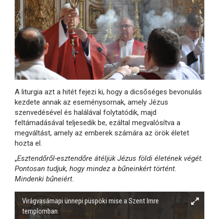
A liturgia azt a hitét fejezi ki, hogy a dicsőséges bevonulás
kezdete annak az eseménysornak, amely Jézus
szenvedésével és halálával folytatódik, majd
feltámadásával teljesedik be, ezáltal megvalósítva a
megváltást, amely az emberek számára az örök életet
hozta el.
„
Esztendőről-esztendőre átéljük Jézus földi életének végét.
Pontosan tudjuk, hogy mindez a bűneinkért történt.
Mindenki bűneiért.
Virágvasárnapi ünnepi püspöki mise a Szent Imre
templomban