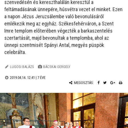
szenvedésén és kereszthalálán keresztül a
feltámadásának ünnepére, húsvétra vezet el minket. Ezen
a napon Jézus Jeruzsálembe való bevonulásáról
emlékezik meg az egyház. Székesfehérváron, a Szent
Imre templom előterében végezték a barkaszentelés
szertartását, majd bevonultak a templomba, ahol az
ünnepi szentmisét Spányi Antal, megyés püspök
celebrálta.
LUGOSI BALÁZS
BÁCSKAI GERGELY
2019.04.14. 12:41 |
7 ÉVE
MEGOSZTÁS: