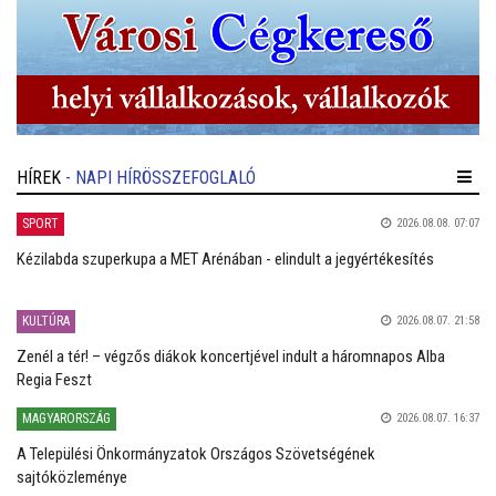
HÍREK
- NAPI HÍRÖSSZEFOGLALÓ
SPORT
2026.08.08. 07:07
Kézilabda szuperkupa a MET Arénában - elindult a jegyértékesítés
KULTÚRA
2026.08.07. 21:58
Zenél a tér! – végzős diákok koncertjével indult a háromnapos Alba
Regia Feszt
MAGYARORSZÁG
2026.08.07. 16:37
A Települési Önkormányzatok Országos Szövetségének
sajtóközleménye