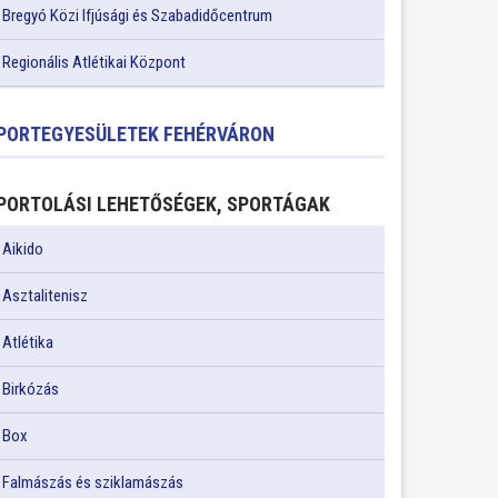
Bregyó Közi Ifjúsági és Szabadidőcentrum
Regionális Atlétikai Központ
PORTEGYESÜLETEK FEHÉRVÁRON
PORTOLÁSI LEHETŐSÉGEK, SPORTÁGAK
Aikido
Asztalitenisz
Atlétika
Birkózás
Box
Falmászás és sziklamászás