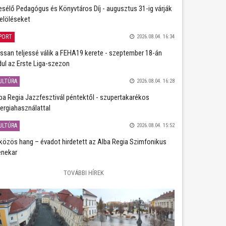
sélő Pedagógus és Könyvtáros Díj - augusztus 31-ig várják
jelöléseket
PORT
2026.08.04. 16:34
ssan teljessé válik a FEHA19 kerete - szeptember 18-án
dul az Erste Liga-szezon
ULTÚRA
2026.08.04. 16:28
ba Regia Jazzfesztivál péntektől - szupertakarékos
ergiahasználattal
ULTÚRA
2026.08.04. 15:52
közös hang – évadot hirdetett az Alba Regia Szimfonikus
nekar
TOVÁBBI HÍREK