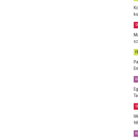
Kö
ko
S
Má
sz
F
Pa
Em
K
Eg
Ta
S
Id
fé
K