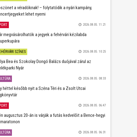
szönet a véradóknak! – folytatódik a nyári kampány,
ncertjegyeket lehet nyerni
PORT
2026.08.05. 11:21
r megvásárolhatók a jegyek a fehérvári kézilabda
uperkupára
EHÉRVÁRI SZÍNES
2026.08.05. 10:25
lya Bea és Szokolay Dongó Balázs duójával zárul az
lékparki Nyár
ULTÚRA
2026.08.05. 08:33
y héttel később nyit a Széna Téri és a Zsolt Utcai
gkönyvtár
PORT
2026.08.05. 06:47
én augusztus 20-án is várják a futás kedvelőit a Bence-hegyi
lmaratonon
ULTÚRA
2026.08.05. 06:31