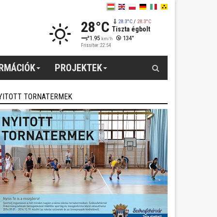
28°C
28.3°C
/
28.3°C
Tiszta égbolt
1.95
134°
km/h
Frissítve: 22:54
Keresés
ORMÁCIÓK
PROJEKTEK
YITOTT TORNATERMEK