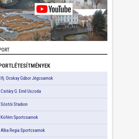
PORT
PORTLÉTESÍTMÉNYEK
Ifj. Ocskay Gábor Jégcsarnok
Csitáry G. Emil Uszoda
Sóstói Stadion
Köfém Sportcsarnok
Alba Regia Sportcsarnok