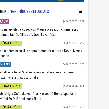
ÍREK
- NAPI HÍRÖSSZEFOGLALÓ
ULTÚRA
2026.08.05. 17:59
ndennapi élet a középkori Magyarországon címmel nyílt
galmas tablókiállítás a Városi Levéltárban
EHÉRVÁRI SZÍNES
2026.08.05. 17:22
en a héten is zajlik az apró mesterek tábora a Kézművesek
ázában
ÉK HÍREK
2026.08.05. 16:38
oltották a tüzet Székesfehérvár határában - mindenki
sszamehetett az otthonába
EHÉRVÁRI SZÍNES
2026.08.05. 15:11
bilstég a Csónakázó-tónál – elkezdődtek a japánkert
vítési és felújítási munkálatai
EHÉRVÁRI SZÍNES
2026.08.05. 12:38