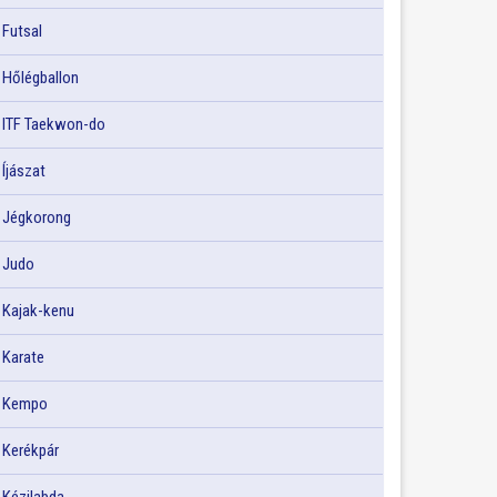
Futsal
Hőlégballon
ITF Taekwon-do
Íjászat
Jégkorong
Judo
Kajak-kenu
Karate
Kempo
Kerékpár