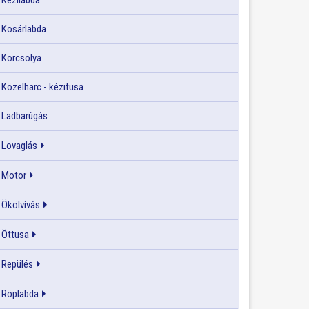
Kézilabda
Kosárlabda
Korcsolya
Közelharc - kézitusa
Ladbarúgás
Lovaglás
Motor
Ökölvívás
Öttusa
Repülés
Röplabda