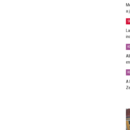
Me
a 
S
La
in
K
Al
en
K
A 
Ze