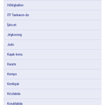
Hőlégballon
ITF Taekwon-do
Íjászat
Jégkorong
Judo
Kajak-kenu
Karate
Kempo
Kerékpár
Kézilabda
Kosárlabda