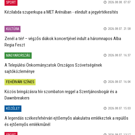
SPORT
2026.08.08. 07:07
Kézilabda szuperkupa a MET Arénában - elindult a jegyértékesítés
KULTÚRA
2026.08.07. 21:58
Zenél a tér! – végzős diákok koncertjével indult a háromnapos Alba
Regia Feszt
MAGYARORSZÁG
2026.08.07. 16:37
A Települési Önkormányzatok Országos Szövetségének
sajtóközleménye
FEHÉRVÁRI SZÍNES
2026.08.07. 16:04
Közös bringázásra hív szombaton reggel a Szentjánosbogár és a
Dawnbreakers
KÖZÉLET
2026.08.07. 15:03
A legendás székesfehérvári ejtőernyős alakulatra emlékeztek a repülős
és ejtőernyős emlékműnél
SPORT
2026.08.07. 13:17