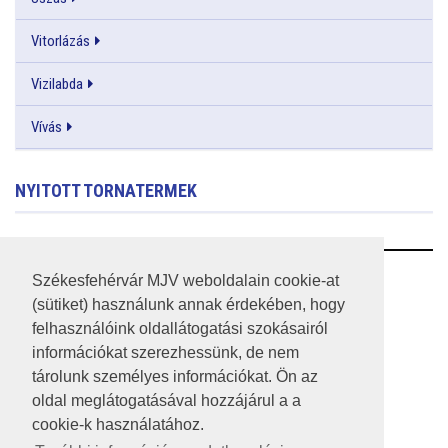
Vitorlázás
Vizilabda
Vívás
NYITOTT TORNATERMEK
RSS
Székesfehérvár MJV weboldalain cookie-at
(sütiket) használunk annak érdekében, hogy
A HONLAP 2017.03.31-I ÁLLAPOTA
felhasználóink oldallátogatási szokásairól
információkat szerezhessünk, de nem
JOGI NYILATKOZAT
tárolunk személyes információkat. Ön az
IMPRESSZUM
oldal meglátogatásával hozzájárul a a
cookie-k használatához.
MÉDIAAJÁNLAT