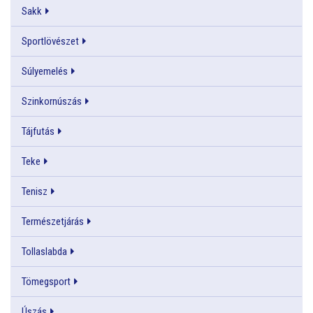
Sakk
Sportlövészet
Súlyemelés
Szinkornúszás
Tájfutás
Teke
Tenisz
Természetjárás
Tollaslabda
Tömegsport
Úszás