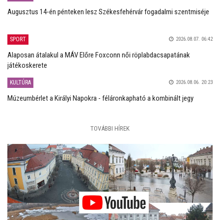
Augusztus 14-én pénteken lesz Székesfehérvár fogadalmi szentmiséje
SPORT
2026.08.07. 06:42
Alaposan átalakul a MÁV Előre Foxconn női röplabdacsapatának
játékoskerete
KULTÚRA
2026.08.06. 20:23
Múzeumbérlet a Királyi Napokra - féláronkapható a kombinált jegy
TOVÁBBI HÍREK