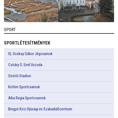
SPORT
SPORTLÉTESÍTMÉNYEK
Ifj. Ocskay Gábor Jégcsarnok
Csitáry G. Emil Uszoda
Sóstói Stadion
Köfém Sportcsarnok
Alba Regia Sportcsarnok
Bregyó Közi Ifjúsági és Szabadidőcentrum