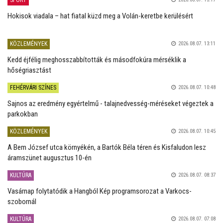
Hokisok viadala – hat fiatal küzd meg a Volán-keretbe kerülésért
KÖZLEMÉNYEK
2026.08.07. 13:11
Kedd éjfélig meghosszabbították és másodfokúra mérséklik a
hőségriasztást
FEHÉRVÁRI SZÍNES
2026.08.07. 10:48
Sajnos az eredmény egyértelmű - talajnedvesség-méréseket végeztek a
parkokban
KÖZLEMÉNYEK
2026.08.07. 10:45
A Bem József utca környékén, a Bartók Béla téren és Kisfaludon lesz
áramszünet augusztus 10-én
KULTÚRA
2026.08.07. 08:37
Vasárnap folytatódik a Hangból Kép programsorozat a Varkocs-
szobornál
KULTÚRA
2026.08.07. 07:08