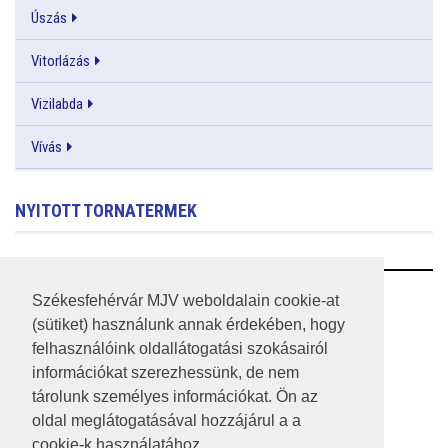
Úszás
Vitorlázás
Vizilabda
Vívás
NYITOTT TORNATERMEK
RSS
Székesfehérvár MJV weboldalain cookie-at
(sütiket) használunk annak érdekében, hogy
A HONLAP 2017.03.31-I ÁLLAPOTA
felhasználóink oldallátogatási szokásairól
információkat szerezhessünk, de nem
JOGI NYILATKOZAT
tárolunk személyes információkat. Ön az
IMPRESSZUM
oldal meglátogatásával hozzájárul a a
cookie-k használatához.