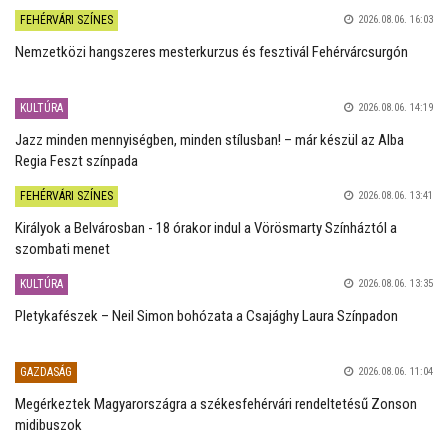
FEHÉRVÁRI SZÍNES
2026.08.06. 16:03
Nemzetközi hangszeres mesterkurzus és fesztivál Fehérvárcsurgón
KULTÚRA
2026.08.06. 14:19
Jazz minden mennyiségben, minden stílusban! – már készül az Alba
Regia Feszt színpada
FEHÉRVÁRI SZÍNES
2026.08.06. 13:41
Királyok a Belvárosban - 18 órakor indul a Vörösmarty Színháztól a
szombati menet
KULTÚRA
2026.08.06. 13:35
Pletykafészek – Neil Simon bohózata a Csajághy Laura Színpadon
GAZDASÁG
2026.08.06. 11:04
Megérkeztek Magyarországra a székesfehérvári rendeltetésű Zonson
midibuszok