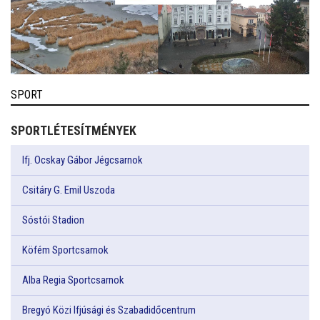
SPORT
SPORTLÉTESÍTMÉNYEK
Ifj. Ocskay Gábor Jégcsarnok
Csitáry G. Emil Uszoda
Sóstói Stadion
Köfém Sportcsarnok
Alba Regia Sportcsarnok
Bregyó Közi Ifjúsági és Szabadidőcentrum