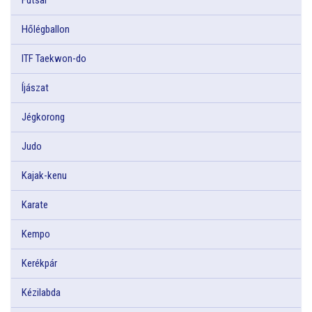
Hőlégballon
ITF Taekwon-do
Íjászat
Jégkorong
Judo
Kajak-kenu
Karate
Kempo
Kerékpár
Kézilabda