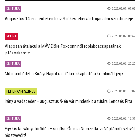
KULTÚRA
2026.08.07. 07:08
Augusztus 14-én pénteken lesz Székesfehérvár fogadalmi szentmiséje
SPORT
2026.08.07. 06:42
Alaposan átalakul a MÁV Előre Foxconn női röplabdacsapatának
játékoskerete
KULTÚRA
2026.08.06. 20:23
Múzeumbérlet a Királyi Napokra - féláronkapható a kombinált jegy
FEHÉRVÁRI SZÍNES
2026.08.06. 19:07
Irány a vadszeder – augusztus 9-én vár mindenkit a túrára Lencsés Rita
KULTÚRA
2026.08.06. 16:37
Egy kis kosárnyi törődés – segítse Ön is a Nemzetközi Néptáncfesztivál
résztvevőit!