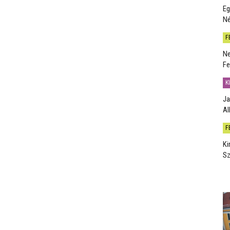
Eg
Né
F
Ne
Fe
K
Ja
Al
F
Ki
Sz