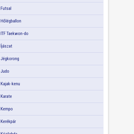
Futsal
Hőlégballon
ITF Taekwon-do
Íjászat
Jégkorong
Judo
Kajak-kenu
Karate
Kempo
Kerékpár