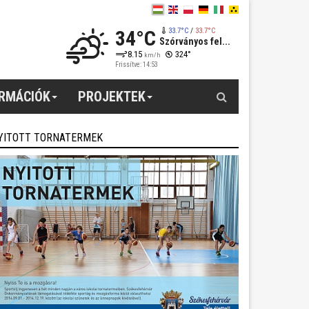
34°C
33.7°C
/
33.7°C
Szórványos fel...
8.15
324°
km/h
Frissítve: 14:53
Keresés
ORMÁCIÓK
PROJEKTEK
YITOTT TORNATERMEK