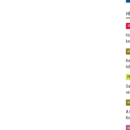
H
S
Ho
ke
K
Ke
hő
F
Sa
vé
K
A 
Ki
K