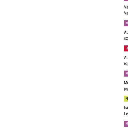
Va
Va
K
Au
sz
S
Al
rö
K
Mú
je
F
Ir
Le
K