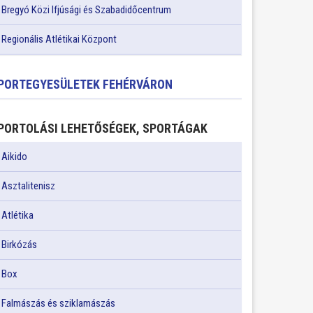
Bregyó Közi Ifjúsági és Szabadidőcentrum
Regionális Atlétikai Központ
PORTEGYESÜLETEK FEHÉRVÁRON
PORTOLÁSI LEHETŐSÉGEK, SPORTÁGAK
Aikido
Asztalitenisz
Atlétika
Birkózás
Box
Falmászás és sziklamászás