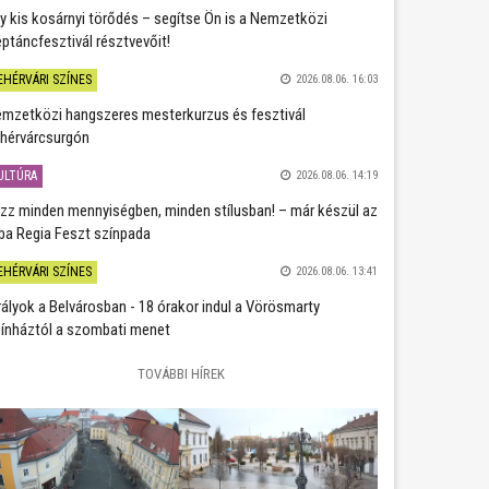
y kis kosárnyi törődés – segítse Ön is a Nemzetközi
ptáncfesztivál résztvevőit!
EHÉRVÁRI SZÍNES
2026.08.06. 16:03
mzetközi hangszeres mesterkurzus és fesztivál
hérvárcsurgón
ULTÚRA
2026.08.06. 14:19
zz minden mennyiségben, minden stílusban! – már készül az
ba Regia Feszt színpada
EHÉRVÁRI SZÍNES
2026.08.06. 13:41
rályok a Belvárosban - 18 órakor indul a Vörösmarty
ínháztól a szombati menet
TOVÁBBI HÍREK