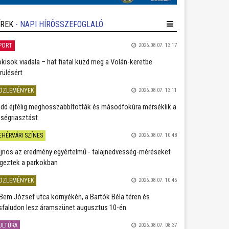
ÍREK
- NAPI HÍRÖSSZEFOGLALÓ
PORT
2026.08.07. 13:17
kisok viadala – hat fiatal küzd meg a Volán-keretbe
rülésért
ÖZLEMÉNYEK
2026.08.07. 13:11
dd éjfélig meghosszabbították és másodfokúra mérséklik a
ségriasztást
EHÉRVÁRI SZÍNES
2026.08.07. 10:48
jnos az eredmény egyértelmű - talajnedvesség-méréseket
geztek a parkokban
ÖZLEMÉNYEK
2026.08.07. 10:45
Bem József utca környékén, a Bartók Béla téren és
sfaludon lesz áramszünet augusztus 10-én
ULTÚRA
2026.08.07. 08:37