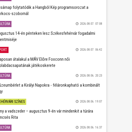
sárnap folytatódik a Hangból Kép programsorozat a
rkocs-szobornál
ULTÚRA
2026.08.07. 07:08
gusztus 14-én pénteken lesz Székesfehérvár fogadalmi
entmiséje
PORT
2026.08.07. 06:42
aposan átalakul a MÁV Előre Foxconn női
plabdacsapatának játékoskerete
ULTÚRA
2026.08.06. 20:23
zeumbérlet a Királyi Napokra - féláronkapható a kombinált
gy
EHÉRVÁRI SZÍNES
2026.08.06. 19:07
ány a vadszeder – augusztus 9-én vár mindenkit a túrára
ncsés Rita
ULTÚRA
2026.08.06. 16:37