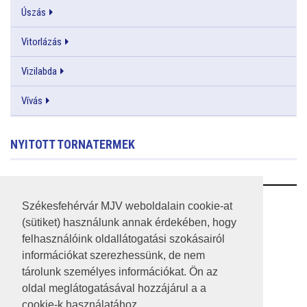
Úszás
Vitorlázás
Vizilabda
Vívás
NYITOTT TORNATERMEK
RSS
Székesfehérvár MJV weboldalain cookie-at
(sütiket) használunk annak érdekében, hogy
A HONLAP 2017.03.31-I ÁLLAPOTA
felhasználóink oldallátogatási szokásairól
információkat szerezhessünk, de nem
JOGI NYILATKOZAT
tárolunk személyes információkat. Ön az
IMPRESSZUM
oldal meglátogatásával hozzájárul a a
cookie-k használatához.