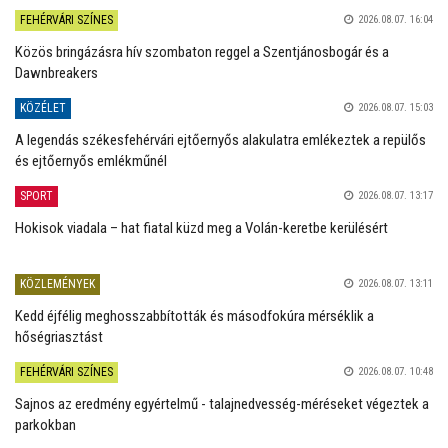
FEHÉRVÁRI SZÍNES
2026.08.07. 16:04
Közös bringázásra hív szombaton reggel a Szentjánosbogár és a
Dawnbreakers
KÖZÉLET
2026.08.07. 15:03
A legendás székesfehérvári ejtőernyős alakulatra emlékeztek a repülős
és ejtőernyős emlékműnél
SPORT
2026.08.07. 13:17
Hokisok viadala – hat fiatal küzd meg a Volán-keretbe kerülésért
KÖZLEMÉNYEK
2026.08.07. 13:11
Kedd éjfélig meghosszabbították és másodfokúra mérséklik a
hőségriasztást
FEHÉRVÁRI SZÍNES
2026.08.07. 10:48
Sajnos az eredmény egyértelmű - talajnedvesség-méréseket végeztek a
parkokban