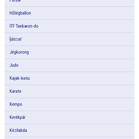
Hőlégballon
ITF Taekwon-do
Íjászat
Jégkorong
Judo
Kajak-kenu
Karate
Kempo
Kerékpár
Kézilabda