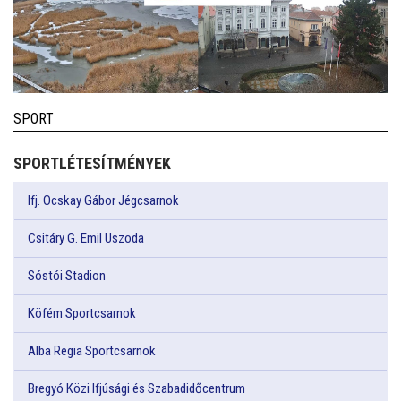
SPORT
SPORTLÉTESÍTMÉNYEK
Ifj. Ocskay Gábor Jégcsarnok
Csitáry G. Emil Uszoda
Sóstói Stadion
Köfém Sportcsarnok
Alba Regia Sportcsarnok
Bregyó Közi Ifjúsági és Szabadidőcentrum