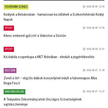
FEHÉRVÁRI SZÍNES
2026.08.08. 23:35
Királyok a Belvárosban - hamarosan kezdődnek a Székesfehérvári Királyi
Napok
SPORT
2026.08.08. 23:00
Kilenc emberrel győzött a Videoton a Sóstón
SPORT
2026.08.08. 07:07
Kézilabda szuperkupa a MET Arénában - elindult a jegyértékesítés
KULTÚRA
2026.08.07. 21:58
Zenél a tér! – végzős diákok koncertjével indult a háromnapos Alba
Regia Feszt
MAGYARORSZÁG
2026.08.07. 16:37
A Települési Önkormányzatok Országos Szövetségének
sajtóközleménye