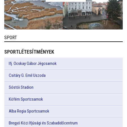
SPORT
SPORTLÉTESÍTMÉNYEK
Ifj. Ocskay Gábor Jégcsarnok
Csitáry G. Emil Uszoda
Sóstói Stadion
Köfém Sportcsarnok
Alba Regia Sportcsarnok
Bregyó Közi Ifjúsági és Szabadidőcentrum