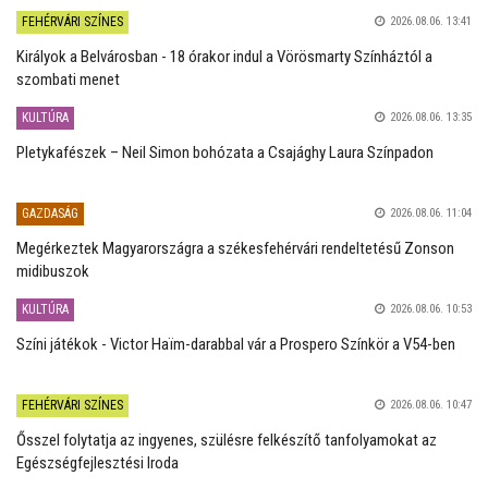
FEHÉRVÁRI SZÍNES
2026.08.06. 13:41
Királyok a Belvárosban - 18 órakor indul a Vörösmarty Színháztól a
szombati menet
KULTÚRA
2026.08.06. 13:35
Pletykafészek – Neil Simon bohózata a Csajághy Laura Színpadon
GAZDASÁG
2026.08.06. 11:04
Megérkeztek Magyarországra a székesfehérvári rendeltetésű Zonson
midibuszok
KULTÚRA
2026.08.06. 10:53
Színi játékok - Victor Haïm-darabbal vár a Prospero Színkör a V54-ben
FEHÉRVÁRI SZÍNES
2026.08.06. 10:47
Ősszel folytatja az ingyenes, szülésre felkészítő tanfolyamokat az
Egészségfejlesztési Iroda