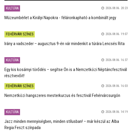
KULTÚRA
2026.08.06. 20:23
Múzeumbérlet a Királyi Napokra - féláronkapható a kombinált jegy
FEHÉRVÁRI SZÍNES
2026.08.06. 19:07
Irány a vadszeder – augusztus 9-én vár mindenkit a túrára Lencsés Rita
KULTÚRA
2026.08.06. 16:37
Egy kis kosárnyi törődés – segítse Ön is a Nemzetközi Néptáncfesztivál
résztvevőit!
FEHÉRVÁRI SZÍNES
2026.08.06. 16:03
Nemzetközi hangszeres mesterkurzus és fesztivál Fehérvárcsurgón
KULTÚRA
2026.08.06. 14:19
Jazz minden mennyiségben, minden stílusban! – már készül az Alba
Regia Feszt színpada