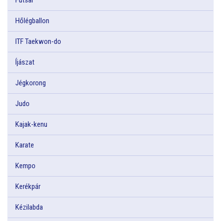
Hőlégballon
ITF Taekwon-do
Íjászat
Jégkorong
Judo
Kajak-kenu
Karate
Kempo
Kerékpár
Kézilabda