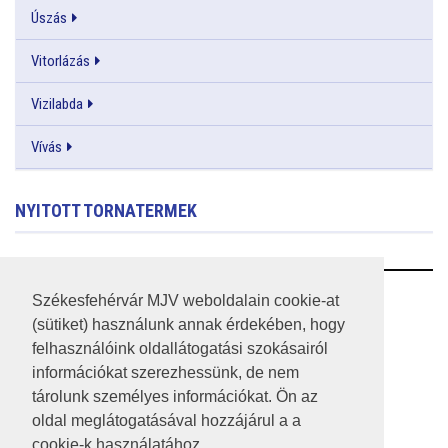
Úszás
Vitorlázás
Vizilabda
Vívás
NYITOTT TORNATERMEK
RSS
Székesfehérvár MJV weboldalain cookie-at
(sütiket) használunk annak érdekében, hogy
A HONLAP 2017.03.31-I ÁLLAPOTA
felhasználóink oldallátogatási szokásairól
információkat szerezhessünk, de nem
JOGI NYILATKOZAT
tárolunk személyes információkat. Ön az
IMPRESSZUM
oldal meglátogatásával hozzájárul a a
cookie-k használatához.