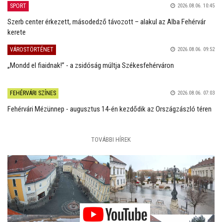
SPORT
2026.08.06. 10:45
Szerb center érkezett, másodedző távozott – alakul az Alba Fehérvár
kerete
VÁROSTÖRTÉNET
2026.08.06. 09:52
„Mondd el fiaidnak!” - a zsidóság múltja Székesfehérváron
FEHÉRVÁRI SZÍNES
2026.08.06. 07:03
Fehérvári Mézünnep - augusztus 14-én kezdődik az Országzászló téren
TOVÁBBI HÍREK