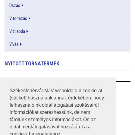
Úszás
Vitorlázás
Vizilabda
Vívás
NYITOTT TORNATERMEK
RSS
Székesfehérvár MJV weboldalain cookie-at
(sütiket) használunk annak érdekében, hogy
A HONLAP 2017.03.31-I ÁLLAPOTA
felhasználóink oldallátogatási szokásairól
információkat szerezhessünk, de nem
JOGI NYILATKOZAT
tárolunk személyes információkat. Ön az
IMPRESSZUM
oldal meglátogatásával hozzájárul a a
cookie-k használatához.