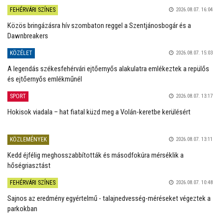
FEHÉRVÁRI SZÍNES
2026.08.07. 16:04
Közös bringázásra hív szombaton reggel a Szentjánosbogár és a
Dawnbreakers
KÖZÉLET
2026.08.07. 15:03
A legendás székesfehérvári ejtőernyős alakulatra emlékeztek a repülős
és ejtőernyős emlékműnél
SPORT
2026.08.07. 13:17
Hokisok viadala – hat fiatal küzd meg a Volán-keretbe kerülésért
KÖZLEMÉNYEK
2026.08.07. 13:11
Kedd éjfélig meghosszabbították és másodfokúra mérséklik a
hőségriasztást
FEHÉRVÁRI SZÍNES
2026.08.07. 10:48
Sajnos az eredmény egyértelmű - talajnedvesség-méréseket végeztek a
parkokban