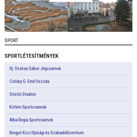
SPORT
SPORTLÉTESÍTMÉNYEK
Ifj. Ocskay Gábor Jégcsarnok
Csitáry G. Emil Uszoda
Sóstói Stadion
Köfém Sportcsarnok
Alba Regia Sportcsarnok
Bregyó Közi Ifjúsági és Szabadidőcentrum