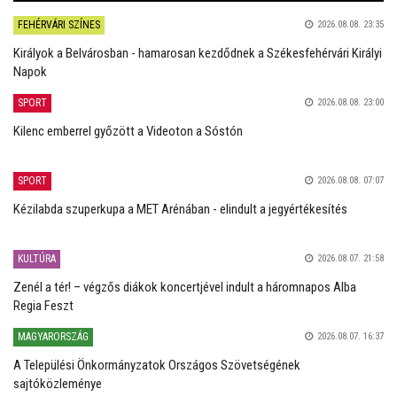
FEHÉRVÁRI SZÍNES
2026.08.08. 23:35
Királyok a Belvárosban - hamarosan kezdődnek a Székesfehérvári Királyi
Napok
SPORT
2026.08.08. 23:00
Kilenc emberrel győzött a Videoton a Sóstón
SPORT
2026.08.08. 07:07
Kézilabda szuperkupa a MET Arénában - elindult a jegyértékesítés
KULTÚRA
2026.08.07. 21:58
Zenél a tér! – végzős diákok koncertjével indult a háromnapos Alba
Regia Feszt
MAGYARORSZÁG
2026.08.07. 16:37
A Települési Önkormányzatok Országos Szövetségének
sajtóközleménye