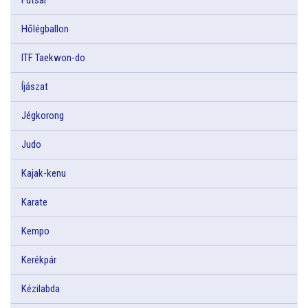
Hőlégballon
ITF Taekwon-do
Íjászat
Jégkorong
Judo
Kajak-kenu
Karate
Kempo
Kerékpár
Kézilabda