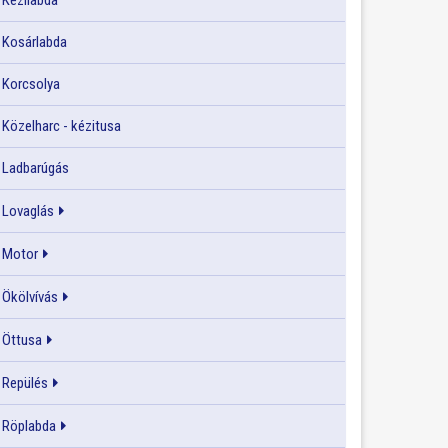
Kézilabda
Kosárlabda
Korcsolya
Közelharc - kézitusa
Ladbarúgás
Lovaglás
Motor
Ökölvívás
Öttusa
Repülés
Röplabda