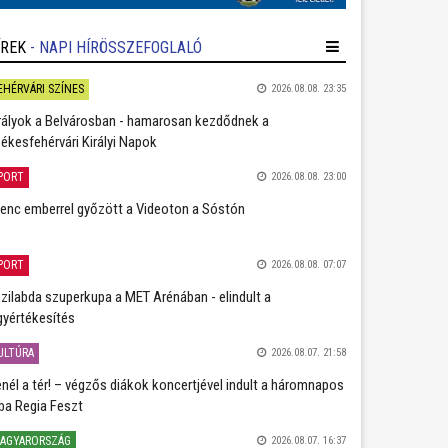
ÍREK
- NAPI HÍRÖSSZEFOGLALÓ
EHÉRVÁRI SZÍNES
2026.08.08. 23:35
rályok a Belvárosban - hamarosan kezdődnek a
ékesfehérvári Királyi Napok
PORT
2026.08.08. 23:00
lenc emberrel győzött a Videoton a Sóstón
PORT
2026.08.08. 07:07
zilabda szuperkupa a MET Arénában - elindult a
gyértékesítés
ULTÚRA
2026.08.07. 21:58
nél a tér! – végzős diákok koncertjével indult a háromnapos
ba Regia Feszt
AGYARORSZÁG
2026.08.07. 16:37