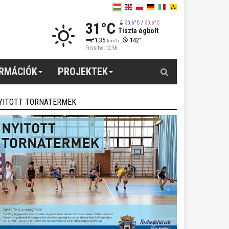
31°C
30.6°C
/
30.6°C
Tiszta égbolt
1.35
142°
km/h
Frissítve: 12:56
Keresés
ORMÁCIÓK
PROJEKTEK
YITOTT TORNATERMEK