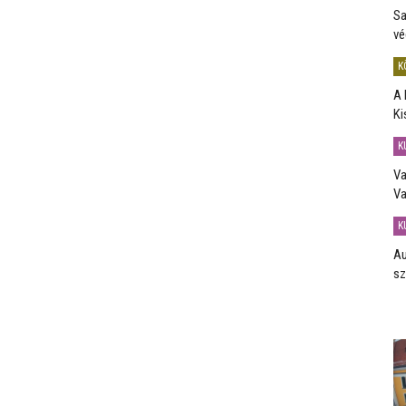
Sa
vé
K
A 
Ki
K
Va
Va
K
Au
sz