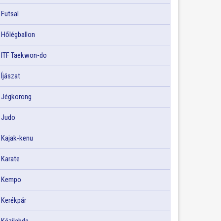
Futsal
Hőlégballon
ITF Taekwon-do
Íjászat
Jégkorong
Judo
Kajak-kenu
Karate
Kempo
Kerékpár