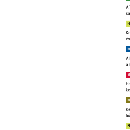
A 
sa
F
Kö
és
K
A 
a 
S
Ho
ke
K
Ke
hő
F