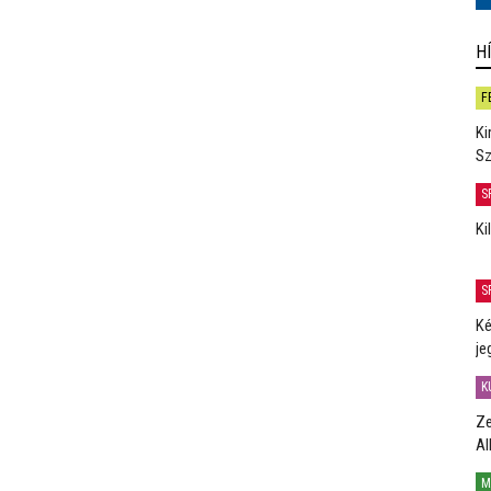
H
F
Ki
Sz
S
Ki
S
Ké
je
K
Ze
Al
M