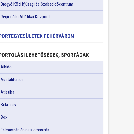
Bregyó Közi Ifjúsági és Szabadidőcentrum
Regionális Atlétikai Központ
PORTEGYESÜLETEK FEHÉRVÁRON
PORTOLÁSI LEHETŐSÉGEK, SPORTÁGAK
Aikido
Asztalitenisz
Atlétika
Birkózás
Box
Falmászás és sziklamászás