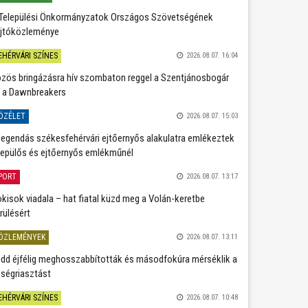
Települési Önkormányzatok Országos Szövetségének
jtóközleménye
EHÉRVÁRI SZÍNES
2026.08.07. 16:04
zös bringázásra hív szombaton reggel a Szentjánosbogár
 a Dawnbreakers
ÖZÉLET
2026.08.07. 15:03
legendás székesfehérvári ejtőernyős alakulatra emlékeztek
repülős és ejtőernyős emlékműnél
PORT
2026.08.07. 13:17
kisok viadala – hat fiatal küzd meg a Volán-keretbe
rülésért
ÖZLEMÉNYEK
2026.08.07. 13:11
dd éjfélig meghosszabbították és másodfokúra mérséklik a
ségriasztást
EHÉRVÁRI SZÍNES
2026.08.07. 10:48