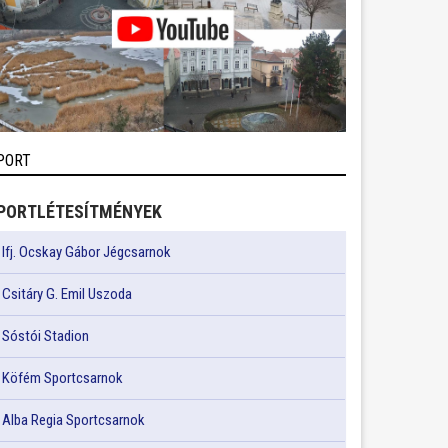
PORT
PORTLÉTESÍTMÉNYEK
Ifj. Ocskay Gábor Jégcsarnok
Csitáry G. Emil Uszoda
Sóstói Stadion
Köfém Sportcsarnok
Alba Regia Sportcsarnok