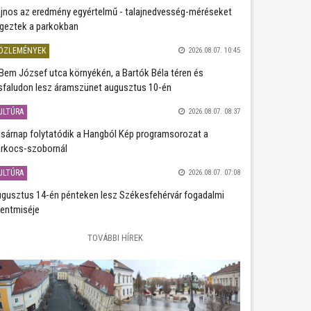
jnos az eredmény egyértelmű - talajnedvesség-méréseket
geztek a parkokban
ÖZLEMÉNYEK
2026.08.07. 10:45
Bem József utca környékén, a Bartók Béla téren és
sfaludon lesz áramszünet augusztus 10-én
ULTÚRA
2026.08.07. 08:37
sárnap folytatódik a Hangból Kép programsorozat a
rkocs-szobornál
ULTÚRA
2026.08.07. 07:08
gusztus 14-én pénteken lesz Székesfehérvár fogadalmi
entmiséje
TOVÁBBI HÍREK