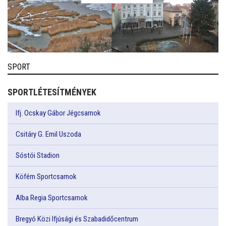
SPORT
SPORTLÉTESÍTMÉNYEK
Ifj. Ocskay Gábor Jégcsarnok
Csitáry G. Emil Uszoda
Sóstói Stadion
Köfém Sportcsarnok
Alba Regia Sportcsarnok
Bregyó Közi Ifjúsági és Szabadidőcentrum