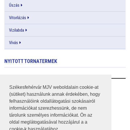
Úszás
Vitorlázás
Vizilabda
Vívás
NYITOTT TORNATERMEK
RSS
Székesfehérvár MJV weboldalain cookie-at
(sütiket) használunk annak érdekében, hogy
A HONLAP 2017.03.31-I ÁLLAPOTA
felhasználóink oldallátogatási szokásairól
információkat szerezhessünk, de nem
JOGI NYILATKOZAT
tárolunk személyes információkat. Ön az
IMPRESSZUM
oldal meglátogatásával hozzájárul a a
cookie-k használatához.