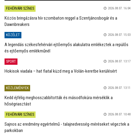
FEHÉRVÁRI SZÍNES
2026.08.07. 16:04
Közös bringázásra hív szombaton reggel a Szentjánosbogár és a
Dawnbreakers
KÖZÉLET
2026.08.07. 15:03
A legendás székesfehérvári ejtőernyős alakulatra emlékeztek a repülős
és ejtőernyős emlékműnél
SPORT
2026.08.07. 13:17
Hokisok viadala – hat fiatal küzd meg a Volán-keretbe kerülésért
KÖZLEMÉNYEK
2026.08.07. 13:11
Kedd éjfélig meghosszabbították és másodfokúra mérséklik a
hőségriasztást
FEHÉRVÁRI SZÍNES
2026.08.07. 10:48
Sajnos az eredmény egyértelmű - talajnedvesség-méréseket végeztek a
parkokban