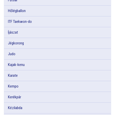
Hőlégballon
ITF Taekwon-do
Íjászat
Jégkorong
Judo
Kajak-kenu
Karate
Kempo
Kerékpár
Kézilabda