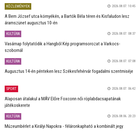
KÖZLEMÉNYEK
2026.08.07. 10:45
A Bem József utca környékén, a Bartók Béla téren és Kisfaludon lesz
áramszünet augusztus 10-én
KULTÚRA
2026.08.07. 08:37
Vasárnap folytatódik a Hangból Kép programsorozat a Varkocs-
szobornál
KULTÚRA
2026.08.07. 07:08
Augusztus 14-én pénteken lesz Székesfehérvár fogadalmi szentmiséje
SPORT
2026.08.07. 06:42
Alaposan átalakul a MÁV Előre Foxconn női röplabdacsapatának
játékoskerete
KULTÚRA
2026.08.06. 20:23
Múzeumbérlet a Királyi Napokra - féláronkapható a kombinált jegy