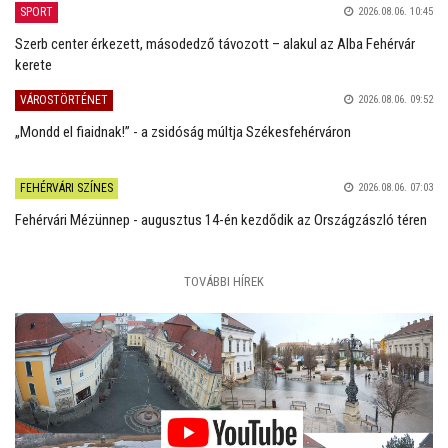
SPORT
2026.08.06. 10:45
Szerb center érkezett, másodedző távozott – alakul az Alba Fehérvár
kerete
VÁROSTÖRTÉNET
2026.08.06. 09:52
„Mondd el fiaidnak!” - a zsidóság múltja Székesfehérváron
FEHÉRVÁRI SZÍNES
2026.08.06. 07:03
Fehérvári Mézünnep - augusztus 14-én kezdődik az Országzászló téren
TOVÁBBI HÍREK