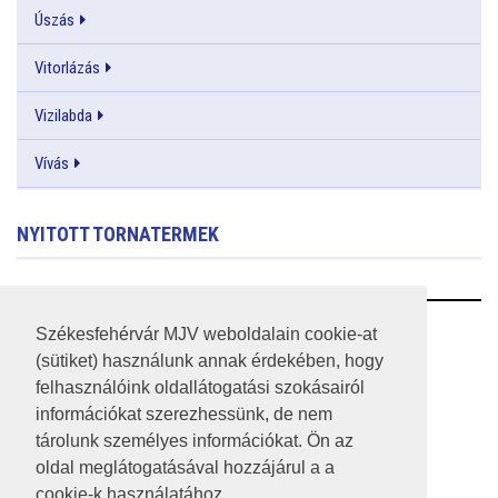
Úszás
Vitorlázás
Vizilabda
Vívás
NYITOTT TORNATERMEK
RSS
Székesfehérvár MJV weboldalain cookie-at
(sütiket) használunk annak érdekében, hogy
A HONLAP 2017.03.31-I ÁLLAPOTA
felhasználóink oldallátogatási szokásairól
információkat szerezhessünk, de nem
JOGI NYILATKOZAT
tárolunk személyes információkat. Ön az
IMPRESSZUM
oldal meglátogatásával hozzájárul a a
cookie-k használatához.