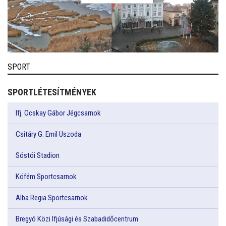
SPORT
SPORTLÉTESÍTMÉNYEK
Ifj. Ocskay Gábor Jégcsarnok
Csitáry G. Emil Uszoda
Sóstói Stadion
Köfém Sportcsarnok
Alba Regia Sportcsarnok
Bregyó Közi Ifjúsági és Szabadidőcentrum