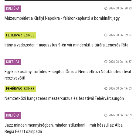
KULTÚRA
2026.08.06. 20:23
Múzeumbérlet a Királyi Napokra - féláronkapható a kombinált jegy
FEHÉRVÁRI SZÍNES
2026.08.06. 19:07
Irány a vadszeder – augusztus 9-én vár mindenkit a túrára Lencsés Rita
KULTÚRA
2026.08.06. 16:37
Egy kis kosárnyi törődés – segítse Ön is a Nemzetközi Néptáncfesztivál
résztvevőit!
FEHÉRVÁRI SZÍNES
2026.08.06. 16:03
Nemzetközi hangszeres mesterkurzus és fesztivál Fehérvárcsurgón
KULTÚRA
2026.08.06. 14:19
Jazz minden mennyiségben, minden stílusban! – már készül az Alba
Regia Feszt színpada