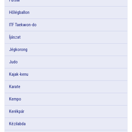
Hőlégballon
ITF Taekwon-do
Íjászat
Jégkorong
Judo
Kajak-kenu
Karate
Kempo
Kerékpár
Kézilabda