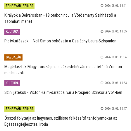
FEHÉRVÁRI SZÍNES
2026.08.06. 13:41
Királyok a Belvárosban - 18 órakor indul a Vörösmarty Színháztól a
szombati menet
KULTÚRA
2026.08.06. 13:35
Pletykafészek – Neil Simon bohózata a Csajághy Laura Színpadon
GAZDASÁG
2026.08.06. 11:04
Megérkeztek Magyarországra a székesfehérvári rendeltetésű Zonson
midibuszok
KULTÚRA
2026.08.06. 10:53
Színi játékok - Victor Haïm-darabbal vár a Prospero Színkör a V54-ben
FEHÉRVÁRI SZÍNES
2026.08.06. 10:47
Ősszel folytatja az ingyenes, szülésre felkészítő tanfolyamokat az
Egészségfejlesztési Iroda