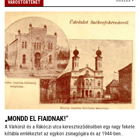
ÖSSZES
VÁROSTÖRTÉNET
„MONDD EL FIAIDNAK!”
A Várkörút és a Rákóczi utca kereszteződésében egy nagy fekete
kőtábla emlékeztet az egykori zsinagógára és az 1944-ben