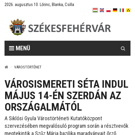
2026. augusztus 10. Lőrinc, Blanka, Csilla
Keresés
MENÜ
VÁROSTÖRTÉNET
VÁROSISMERETI SÉTA INDUL
MÁJUS 14-ÉN SZERDÁN AZ
ORSZÁGALMÁTÓL
A
Siklósi Gyula Várostörténeti Kutatóközpont
szervezésében megvalósuló
program során a résztvevők
megtekintik a Szűz Mária bazilika maradványait őrző