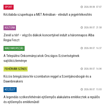
SPORT
2026.08.08. 07:07
Kézilabda szuperkupa a MET Arénában - elindult a jegyértékesítés
KULTÚRA
2026.08.07. 21:58
Zenél a tér! – végzős diákok koncertjével indult a háromnapos Alba
Regia Feszt
MAGYARORSZÁG
2026.08.07. 16:37
A Települési Önkormányzatok Országos Szövetségének
sajtóközleménye
FEHÉRVÁRI SZÍNES
2026.08.07. 16:04
Közös bringázásra hív szombaton reggel a Szentjánosbogár és a
Dawnbreakers
KÖZÉLET
2026.08.07. 15:03
A legendás székesfehérvári ejtőernyős alakulatra emlékeztek a repülős
és ejtőernyős emlékműnél