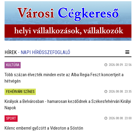
HÍREK
- NAPI HÍRÖSSZEFOGLALÓ
KULTÚRA
2026.08.09. 22:56
Több százan élvezték minden este az Alba Regia Feszt koncertjeit a
hétvégén
FEHÉRVÁRI SZÍNES
2026.08.08. 23:35
Királyok a Belvárosban - hamarosan kezdődnek a Székesfehérvári Királyi
Napok
SPORT
2026.08.08. 23:00
Kilenc emberrel győzött a Videoton a Sóstón