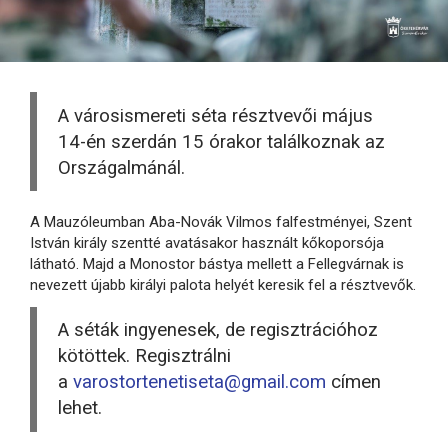
A városismereti séta résztvevői május
14-én szerdán 15 órakor találkoznak az
Országalmánál.
A Mauzóleumban Aba-Novák Vilmos falfestményei, Szent
István király szentté avatásakor használt kőkoporsója
látható. Majd a Monostor bástya mellett a Fellegvárnak is
nevezett újabb királyi palota helyét keresik fel a résztvevők.
A séták ingyenesek, de regisztrációhoz
kötöttek. Regisztrálni
a
varostortenetiseta@gmail.com
címen
lehet.