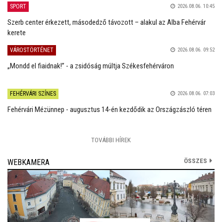
SPORT
2026.08.06. 10:45
Szerb center érkezett, másodedző távozott – alakul az Alba Fehérvár
kerete
VÁROSTÖRTÉNET
2026.08.06. 09:52
„Mondd el fiaidnak!” - a zsidóság múltja Székesfehérváron
FEHÉRVÁRI SZÍNES
2026.08.06. 07:03
Fehérvári Mézünnep - augusztus 14-én kezdődik az Országzászló téren
TOVÁBBI HÍREK
ÖSSZES
WEBKAMERA