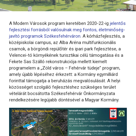
A Modern Városok program keretében 2020-22-ig
jelentős
fejlesztési forrásból valósulnak meg fontos, életminőség-
javító programok Székesfehérváron
. A kórházfejlesztés, a
középiskolai campus, az Alba Aréna multifunkcionális
csarnok, a börgöndi repülőtér és ipari park fejlesztése, a
Velencei-tó környékének turisztikai célú támogatása és a
Fekete Sas Szálló rekonstrukciója mellett kiemelt
programelem a „Zöld város – Fehérvár tüdeje” program,
amely újabb lépéséhez érkezett: a Kormány egymilliárd
forinttal támogatja a beruházás megvalósulását. A helyi
közösséget szolgáló fejlesztéshez szükséges terület
vételárát bocsátotta Székesfehérvár Önkormányzata
rendelkezésére legújabb döntésével a Magyar Kormány.