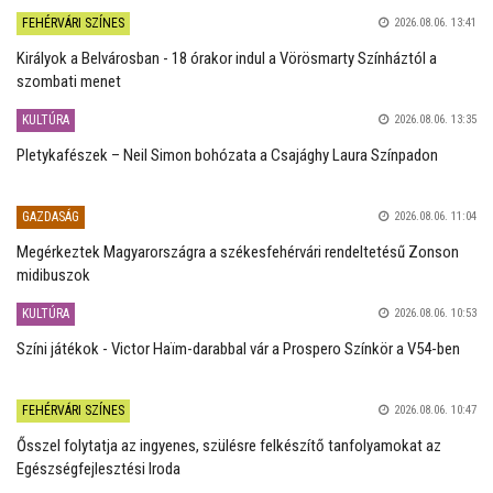
FEHÉRVÁRI SZÍNES
2026.08.06. 13:41
Királyok a Belvárosban - 18 órakor indul a Vörösmarty Színháztól a
szombati menet
KULTÚRA
2026.08.06. 13:35
Pletykafészek – Neil Simon bohózata a Csajághy Laura Színpadon
GAZDASÁG
2026.08.06. 11:04
Megérkeztek Magyarországra a székesfehérvári rendeltetésű Zonson
midibuszok
KULTÚRA
2026.08.06. 10:53
Színi játékok - Victor Haïm-darabbal vár a Prospero Színkör a V54-ben
FEHÉRVÁRI SZÍNES
2026.08.06. 10:47
Ősszel folytatja az ingyenes, szülésre felkészítő tanfolyamokat az
Egészségfejlesztési Iroda