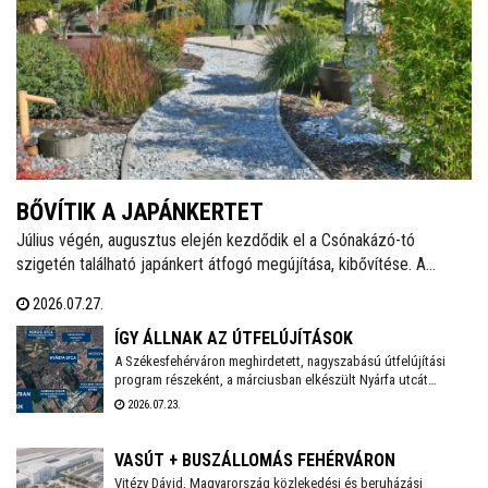
BŐVÍTIK A JAPÁNKERTET
Július végén, augusztus elején kezdődik el a Csónakázó-tó
szigetén található japánkert átfogó megújítása, kibővítése. A
munkálatok várhatóan november végéig tartanak, a kivitelezés
2026.07.27.
ideje alatt a munkálatokkal érintett területet a látogatók elől
lezárják.
ÍGY ÁLLNAK AZ ÚTFELÚJÍTÁSOK
A Székesfehérváron meghirdetett, nagyszabású útfelújítási
program részeként, a márciusban elkészült Nyárfa utcát
követően a Közgyűlés szakbizottsága legutóbbi ülésén újabb
2026.07.23.
utcák – köztük a Palotai út egy szakasza, valamint a Hársfa, a
Fenyőfa és a Topolyai utca – esetében választotta ki a nyertes
kivitelezőket - adta hírül közösségi oldalán Székesfehérvár
VASÚT + BUSZÁLLOMÁS FEHÉRVÁRON
polgármestere.. Már zajlik a Nagyszombati út 800 méteres
Vitézy Dávid, Magyarország közlekedési és beruházási