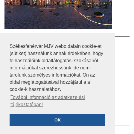
RSS
Székesfehérvár MJV weboldalain cookie-at
(sütiket) használunk annak érdekében, hogy
A HONLAP 2017.03.31-I ÁLLAPOTA
felhasználóink oldallátogatási szokásairól
információkat szerezhessünk, de nem
JOGI NYILATKOZAT
tárolunk személyes információkat. Ön az
IMPRESSZUM
oldal meglátogatásával hozzájárul a a
cookie-k használatához.
MÉDIAAJÁNLAT
További információ az adatkezelési
tájékoztatóban!
KÖZÉRDEKŰ ADATOK
ADATVÉDELEM
OK
©2023 SZÉKESFEHÉRVÁR MEGYEI JOGÚ VÁROS