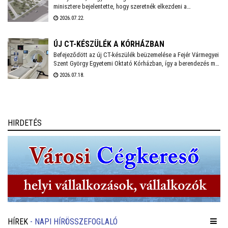
szakaszának felújítása, és kezdődhet a Bébic utcai
minisztere bejelentette, hogy szeretnék elkezdeni a
szabadidőpark fejlesztése is.
székesfehérvári vasúti csomópont teljes körű átépítését,
2026.07.22.
amelynek tervei már régóta készen állnak. A beruházás IKOP
plusz forrásból, mintegy 20 milliárd forintból valósul meg, és
2030-ig befejeződhet.
ÚJ CT-KÉSZÜLÉK A KÓRHÁZBAN
Befejeződött az új CT-készülék beüzemelése a Fejér Vármegyei
Szent György Egyetemi Oktató Kórházban, így a berendezés már
a mindennapi betegellátást szolgálja - közölte a
2026.07.18.
székesfehérvári kórház a honlapján.
HIRDETÉS
HÍREK
- NAPI HÍRÖSSZEFOGLALÓ