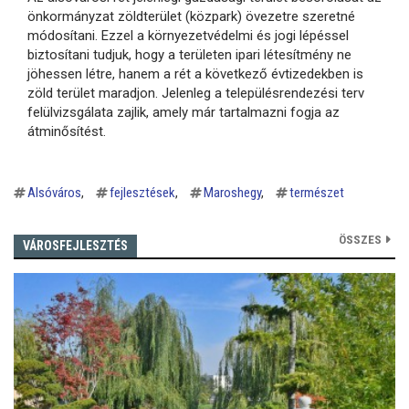
önkormányzat zöldterület (közpark) övezetre szeretné
módosítani. Ezzel a környezetvédelmi és jogi lépéssel
biztosítani tudjuk, hogy a területen ipari létesítmény ne
jöhessen létre, hanem a rét a következő évtizedekben is
zöld terület maradjon. Jelenleg a településrendezési terv
felülvizsgálata zajlik, amely már tartalmazni fogja az
átminősítést.
Alsóváros
fejlesztések
Maroshegy
természet
ÖSSZES
VÁROSFEJLESZTÉS