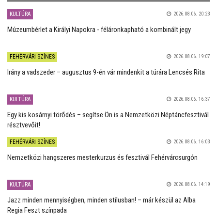
KULTÚRA
2026.08.06. 20:23
Múzeumbérlet a Királyi Napokra - féláronkapható a kombinált jegy
FEHÉRVÁRI SZÍNES
2026.08.06. 19:07
Irány a vadszeder – augusztus 9-én vár mindenkit a túrára Lencsés Rita
KULTÚRA
2026.08.06. 16:37
Egy kis kosárnyi törődés – segítse Ön is a Nemzetközi Néptáncfesztivál
résztvevőit!
FEHÉRVÁRI SZÍNES
2026.08.06. 16:03
Nemzetközi hangszeres mesterkurzus és fesztivál Fehérvárcsurgón
KULTÚRA
2026.08.06. 14:19
Jazz minden mennyiségben, minden stílusban! – már készül az Alba
Regia Feszt színpada