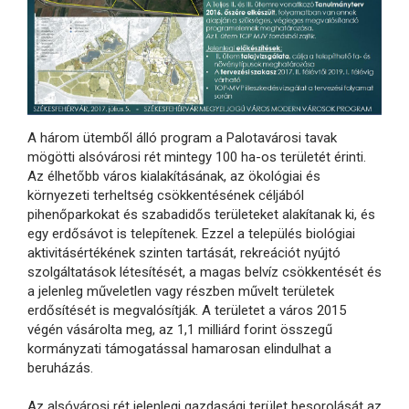
A három ütemből álló program a Palotavárosi tavak
mögötti alsóvárosi rét mintegy 100 ha-os területét érinti.
Az élhetőbb város kialakításának, az ökológiai és
környezeti terheltség csökkentésének céljából
pihenőparkokat és szabadidős területeket alakítanak ki, és
egy erdősávot is telepítenek. Ezzel a település biológiai
aktivitásértékének szinten tartását, rekreációt nyújtó
szolgáltatások létesítését, a magas belvíz csökkentését és
a jelenleg műveletlen vagy részben művelt területek
erdősítését is megvalósítják. A területet a város 2015
végén vásárolta meg, az 1,1 milliárd forint összegű
kormányzati támogatással hamarosan elindulhat a
beruházás.
Az alsóvárosi rét jelenlegi gazdasági terület besorolását az