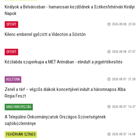
Királyok a Belvárosban - hamarosan kezdődnek a Székesfehérvári Királyi
Napok
SPORT
2026.08.08. 23:00
Kilenc emberrel győzött a Videoton a Sóstón
SPORT
2026.08.08. 07:07
Kézilabda szuperkupa a MET Arénában - elindult a jegyértékesítés
KULTÚRA
2026.08.07. 21:58
Zenél a tér! – végzős diákok koncertjével indult a háromnapos Alba
Regia Feszt
MAGYARORSZÁG
2026.08.07. 16:37
A Települési Önkormányzatok Országos Szövetségének
sajtóközleménye
FEHÉRVÁRI SZÍNES
2026.08.07. 16:04