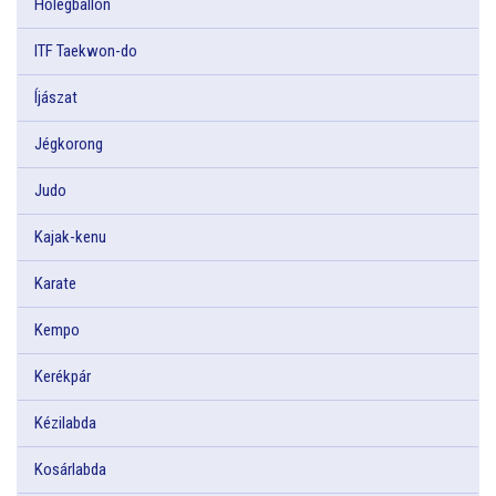
Hőlégballon
ITF Taekwon-do
Íjászat
Jégkorong
Judo
Kajak-kenu
Karate
Kempo
Kerékpár
Kézilabda
Kosárlabda