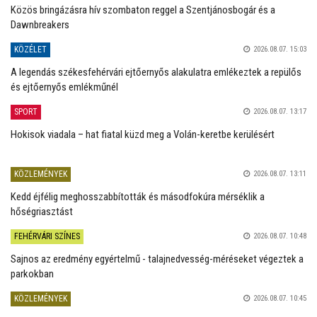
Közös bringázásra hív szombaton reggel a Szentjánosbogár és a
Dawnbreakers
KÖZÉLET
2026.08.07. 15:03
A legendás székesfehérvári ejtőernyős alakulatra emlékeztek a repülős
és ejtőernyős emlékműnél
SPORT
2026.08.07. 13:17
Hokisok viadala – hat fiatal küzd meg a Volán-keretbe kerülésért
KÖZLEMÉNYEK
2026.08.07. 13:11
Kedd éjfélig meghosszabbították és másodfokúra mérséklik a
hőségriasztást
FEHÉRVÁRI SZÍNES
2026.08.07. 10:48
Sajnos az eredmény egyértelmű - talajnedvesség-méréseket végeztek a
parkokban
KÖZLEMÉNYEK
2026.08.07. 10:45