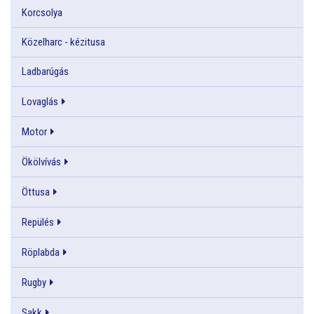
Korcsolya
Közelharc - kézitusa
Ladbarúgás
Lovaglás
Motor
Ökölvívás
Öttusa
Repülés
Röplabda
Rugby
Sakk