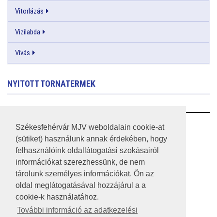
Vitorlázás
Vizilabda
Vívás
NYITOTT TORNATERMEK
RSS
Székesfehérvár MJV weboldalain cookie-at
(sütiket) használunk annak érdekében, hogy
A HONLAP 2017.03.31-I ÁLLAPOTA
felhasználóink oldallátogatási szokásairól
információkat szerezhessünk, de nem
JOGI NYILATKOZAT
tárolunk személyes információkat. Ön az
IMPRESSZUM
oldal meglátogatásával hozzájárul a a
cookie-k használatához.
MÉDIAAJÁNLAT
További információ az adatkezelési