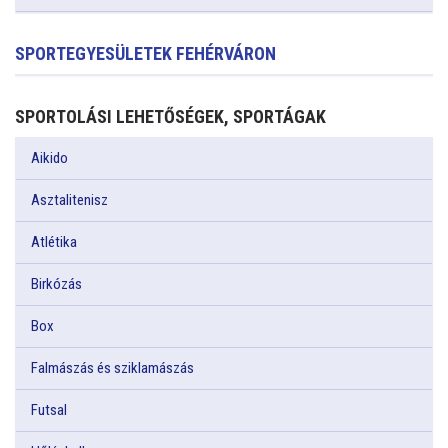
SPORTEGYESÜLETEK FEHÉRVÁRON
SPORTOLÁSI LEHETŐSÉGEK, SPORTÁGAK
Aikido
Asztalitenisz
Atlétika
Birkózás
Box
Falmászás és sziklamászás
Futsal