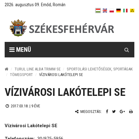
2026. augusztus 09. Emőd, Román
Keresés
MENÜ
TURUL LINE ALBA TRIMM SE
SPORTOLÁSI LEHETŐSÉGEK, SPORTÁGAK
TÖMEGSPORT
VÍZIVÁROSI LAKÓTELEPI SE
VÍZIVÁROSI LAKÓTELEPI SE
2017.03.18. |
9 ÉVE
MEGOSZTÁS:
Vízivárosi Lakótelepi SE
Telefonszám:
30/975-5956