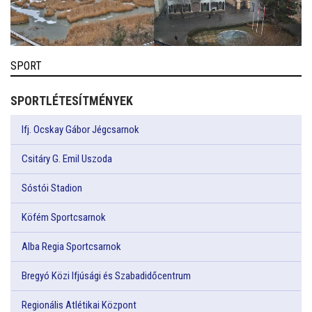
SPORT
SPORTLÉTESÍTMÉNYEK
Ifj. Ocskay Gábor Jégcsarnok
Csitáry G. Emil Uszoda
Sóstói Stadion
Köfém Sportcsarnok
Alba Regia Sportcsarnok
Bregyó Közi Ifjúsági és Szabadidőcentrum
Regionális Atlétikai Központ