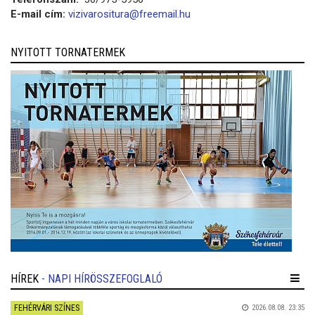
E-mail cím:
vizivarositura@freemail.hu
NYITOTT TORNATERMEK
HÍREK
- NAPI HÍRÖSSZEFOGLALÓ
FEHÉRVÁRI SZÍNES
2026.08.08. 23:35