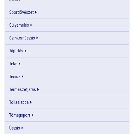
Sportlövészet
Súlyemelés
Szinkornúszás
Tájfutás
Teke
Tenisz
Természetjárás
Tollaslabda
Tömegsport
Úszás