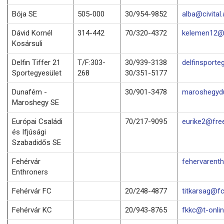
Bója SE
505-000
30/954-9852
alba@civital.
Dávid Kornél
314-442
70/320-4372
kelemen12@f
Kosársuli
Delfin Tiffer 21
T/F:303-
30/939-3138
delfinsporte
Sportegyesület
268
30/351-5177
Dunafém -
30/901-3478
maroshegyd
Maroshegy SE
Európai Családi
70/217-9095
eurike2@fre
és Ifjúsági
Szabadidős SE
Fehérvár
fehervarenth
Enthroners
Fehérvár FC
20/248-4877
titkarsag@fc
Fehérvár KC
20/943-8765
fkkc@t-onlin