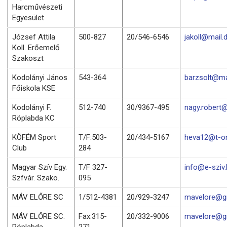
Harcművészeti
Egyesület
József Attila
500-827
20/546-6546
jakoll@mail.
Koll. Erőemelő
Szakoszt
Kodolányi János
543-364
barzsolt@mai
Főiskola KSE
Kodolányi F.
512-740
30/9367-495
nagy.robert@
Röplabda KC
KÖFÉM Sport
T/F:503-
20/434-5167
heva12@t-on
Club
284
Magyar Szív Egy.
T/F 327-
info@e-sziv.
Szfvár. Szako.
095
MÁV ELŐRE SC
1/512-4381
20/929-3247
mavelore@g
MÁV ELŐRE SC.
Fax:315-
20/332-9006
mavelore@g
Röplabda
271