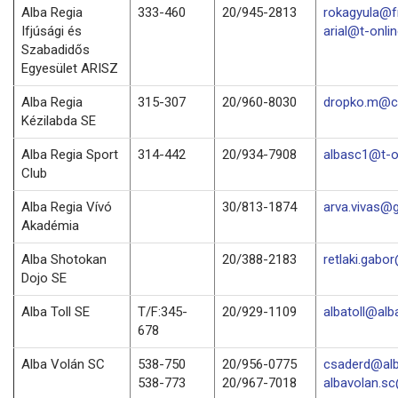
Alba Regia
333-460
20/945-2813
rokagyula@f
Ifjúsági és
arial@t-onli
Szabadidős
Egyesület ARISZ
Alba Regia
315-307
20/960-8030
dropko.m@c
Kézilabda SE
Alba Regia Sport
314-442
20/934-7908
albasc1@t-o
Club
Alba Regia Vívó
30/813-1874
arva.vivas@
Akadémia
Alba Shotokan
20/388-2183
retlaki.gabo
Dojo SE
Alba Toll SE
T/F:345-
20/929-1109
albatoll@alba
678
Alba Volán SC
538-750
20/956-0775
csaderd@alb
538-773
20/967-7018
albavolan.s