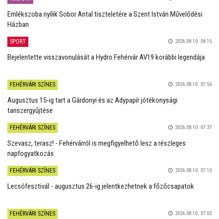
Emlékszoba nyílik Sobor Antal tiszteletére a Szent István Művelődési
Házban
SPORT
2026.08.10. 08:15
Bejelentette visszavonulását a Hydro Fehérvár AV19 korábbi legendája
FEHÉRVÁRI SZÍNES
2026.08.10. 07:56
Augusztus 15-ig tart a Gárdonyi és az Adypapír jótékonysági
tanszergyűjtése
FEHÉRVÁRI SZÍNES
2026.08.10. 07:37
Szevasz, terasz! - Fehérvárról is megfigyelhető lesz a részleges
napfogyatkozás
FEHÉRVÁRI SZÍNES
2026.08.10. 07:10
Lecsófesztivál - augusztus 26-ig jelentkezhetnek a főzőcsapatok
FEHÉRVÁRI SZÍNES
2026.08.10. 07:03