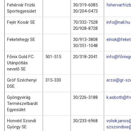
Fehérvár Frizbi
30/319-6085
fehervarfri
Sportegyesület
30/204-0473
Fejér Kosár SE
70/332-7528
info@nali.hu
20/928-8728
Feketehegy SE
30/913-3808
elnok@feket
30/351-1048
Főnix Gold FC.
501-515
20/318-2041
info@főnixg
Utánpótlás
nevelő SE
Gróf Széchenyi
315-330
erzsi@gr-sz
DSE
Gyöngyvirág
30/226-3188
k.asboth@fr
Természetbarát
Egyesület
Honvéd Szondi
30/233-6968
volsik.janos
György SE
szszondise@