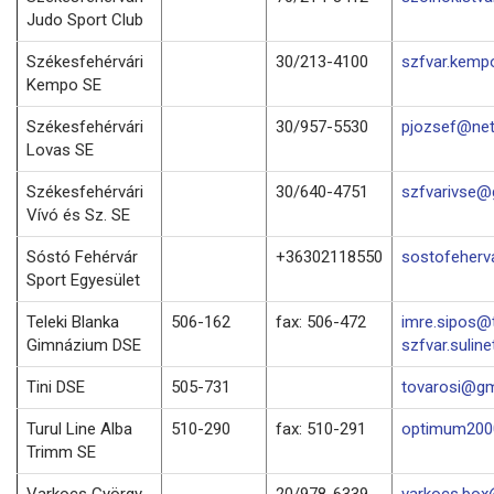
Judo Sport Club
Székesfehérvári
30/213-4100
szfvar.kemp
Kempo SE
Székesfehérvári
30/957-5530
pjozsef@net
Lovas SE
Székesfehérvári
30/640-4751
szfvarivse@
Vívó és Sz. SE
Sóstó Fehérvár
+36302118550
sostofeher
Sport Egyesület
Teleki Blanka
506-162
fax: 506-472
imre.sipos@t
Gimnázium DSE
szfvar.suline
Tini DSE
505-731
tovarosi@gm
Turul Line Alba
510-290
fax: 510-291
optimum2000
Trimm SE
Varkocs György
20/978-6339
varkocs.bo