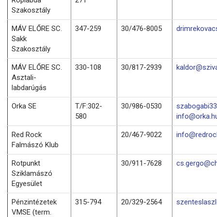
Szakosztály
MÁV ELŐRE SC.
347-259
30/476-8005
drimrekovac
Sakk
Szakosztály
MÁV ELŐRE SC.
330-108
30/817-2939
kaldor@sziv
Asztali-
labdarúgás
Orka SE
T/F:302-
30/986-0530
szabogabi33
580
info@orka.h
Red Rock
20/467-9022
info@redro
Falmászó Klub
Rotpunkt
30/911-7628
cs.gergo@ch
Sziklamászó
Egyesület
Pénzintézetek
315-794
20/329-2564
szenteslasz
VMSE (term.