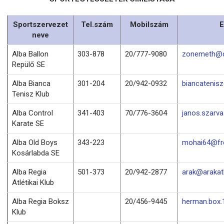
Sportszervezet
Tel.szám
Mobilszám
E
neve
Alba Ballon
303-878
20/777-9080
zonemeth@d
Repülő SE
Alba Bianca
301-204
20/942-0932
biancatenis
Tenisz Klub
Alba Control
341-403
70/776-3604
janos.szarv
Karate SE
Alba Old Boys
343-223
mohai64@fre
Kosárlabda SE
Alba Regia
501-373
20/942-2877
arak@arakatl
Atlétikai Klub
Alba Regia Boksz
20/456-9445
herman.box
Klub