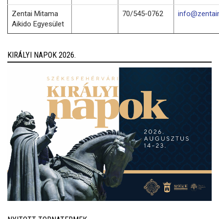
Zentai Mitama
70/545-0762
info@zentai
Aikido Egyesület
KIRÁLYI NAPOK 2026.