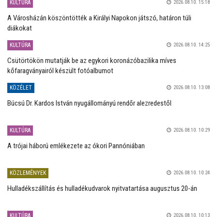
KULTÚRA
2026.08.10. 15:18
A Városházán köszöntötték a Királyi Napokon játszó, határon túli
diákokat
KULTÚRA
2026.08.10. 14:25
Csütörtökön mutatják be az egykori koronázóbazilika míves
kőfaragványairól készült fotóalbumot
KÖZÉLET
2026.08.10. 13:08
Búcsú Dr. Kardos István nyugállományú rendőr alezredestől
KULTÚRA
2026.08.10. 10:29
A trójai háború emlékezete az ókori Pannóniában
KÖZLEMÉNYEK
2026.08.10. 10:24
Hulladékszállítás és hulladékudvarok nyitvatartása augusztus 20-án
KULTÚRA
2026.08.10. 10:13