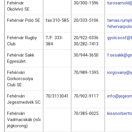
Fehérvár
30/300-1596
turosarnold
Ökölvívó SE
Fehérvár Póló SE
fax:310-585
20/333-5106
tamas.rump
fehervarpol
Fehérvár Rugby
T/F: 333-
20/922-0336
gyolcsosf@f
Club
384
30/282-7413
Fehérvár Sakk
30/944-3650
f.sesakk@gm
Egyesület
Fehérvári
70/989-1595
iorgovany@
Görkorcsolya
Club SE
Fehérvári
70/3113041
70/902-9117
info@jegesm
Jegesmedvék SC
Fehérvári
70/385-0025
kissnorbert
Vadmacskák (női
jégkorong)