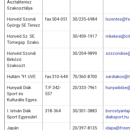
Asztalitenisz
Szakosztálya
Honvéd Szondi
fax:504-051
30/235-6984
lszentes@fej
György SE Tenisz
Honvéd Sz. SE.
30/459-1917
mkekesi@cit
Tömegsp. Szako.
Honvéd Szondi
30/204-9899
szszondise@
Birkózó
Szakoszt.
Hullám '91 UVE
fax:310-644
70/360-8700
sardiakos@t-
Hunyadi Diák
T/F:342-
20/333-7961
hunyadidse@
Sport és
557
Kulturális Egyes.
I. István Diák
318-364
30/301-3883
borostyanla
Sport Egyesület
diaksport.hu
Japán
20/397-8135
idapa@freem