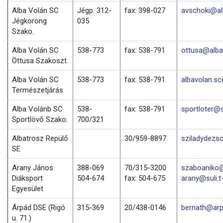
Alba Volán SC
Jégp. 312-
fax: 398-027
avschoki@al
Jégkorong
035
Szako.
Alba Volán SC
538-773
fax: 538-791
ottusa@alba
Öttusa Szakoszt.
Alba Volán SC
538-773
fax: 538-791
albavolan.s
Természetjárás
Alba Volánb SC
538-
fax: 538-791
sportloter@
Sportlövő Szako.
700/321
Albatrosz Repülő
30/959-8897
sziladydezs
SE
Arany János
388-069
70/315-3200
szaboaniko@
Diáksport
504-674
fax: 504-675
arany@suli.t
Egyesület
Árpád DSE (Rigó
315-369
20/438-0146
bernath@arp
u. 71.)