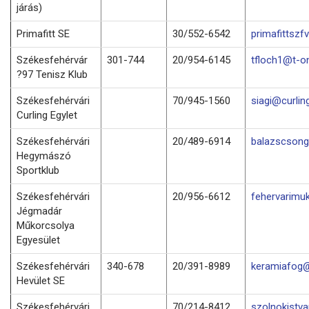
járás)
Primafitt SE
30/552-6542
primafittsz
Székesfehérvár
301-744
20/954-6145
tfloch1@t-on
?97 Tenisz Klub
Székesfehérvári
70/945-1560
siagi@curlin
Curling Egylet
Székesfehérvári
20/489-6914
balazscson
Hegymászó
Sportklub
Székesfehérvári
20/956-6612
fehervarimu
Jégmadár
Műkorcsolya
Egyesület
Székesfehérvári
340-678
20/391-8989
keramiafog@
Hevület SE
Székesfehérvári
70/214-8412
szolnokistv