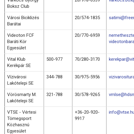
Boksz Club
Városi Biciklizés
20/574-1835
satimi@free
Barátai
Videoton FCF
20/770-6959
nemetheszt
Baráti Kör
videotonbara
Egyesület
Vital Klub
500-977
70/280-3170
kerekpar@vit
Kerékpár SE
Vízivárosi
344-788
30/975-5956
vizivarositu
Lakótelepi SE
Vörösmarty M.
321-788
30/578-9265
vmlse@hdsn
Lakótelepi SE
VTSE - Vértesi
+36-20-920-
info@vtse.h
Tömegsport
9917
Közhasznú
Egyesület