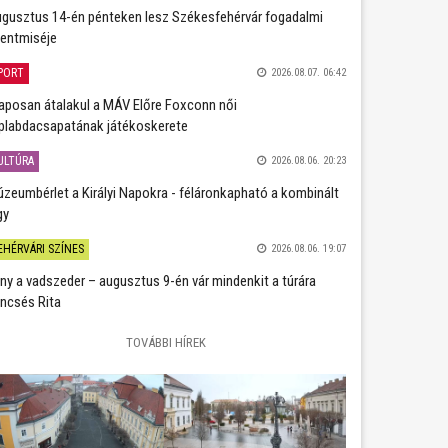
gusztus 14-én pénteken lesz Székesfehérvár fogadalmi
entmiséje
PORT
2026.08.07. 06:42
aposan átalakul a MÁV Előre Foxconn női
plabdacsapatának játékoskerete
ULTÚRA
2026.08.06. 20:23
zeumbérlet a Királyi Napokra - féláronkapható a kombinált
gy
EHÉRVÁRI SZÍNES
2026.08.06. 19:07
ány a vadszeder – augusztus 9-én vár mindenkit a túrára
ncsés Rita
TOVÁBBI HÍREK