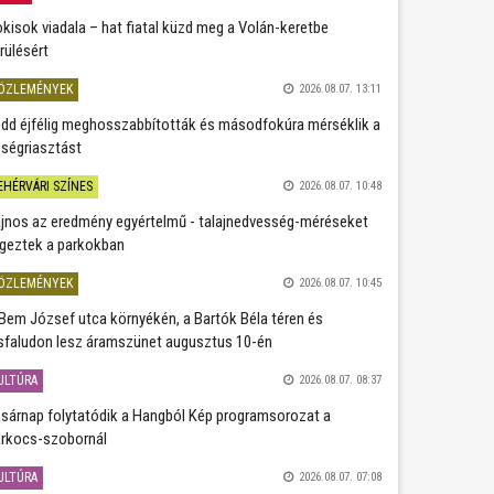
kisok viadala – hat fiatal küzd meg a Volán-keretbe
rülésért
ÖZLEMÉNYEK
2026.08.07. 13:11
dd éjfélig meghosszabbították és másodfokúra mérséklik a
ségriasztást
EHÉRVÁRI SZÍNES
2026.08.07. 10:48
jnos az eredmény egyértelmű - talajnedvesség-méréseket
geztek a parkokban
ÖZLEMÉNYEK
2026.08.07. 10:45
Bem József utca környékén, a Bartók Béla téren és
sfaludon lesz áramszünet augusztus 10-én
ULTÚRA
2026.08.07. 08:37
sárnap folytatódik a Hangból Kép programsorozat a
rkocs-szobornál
ULTÚRA
2026.08.07. 07:08