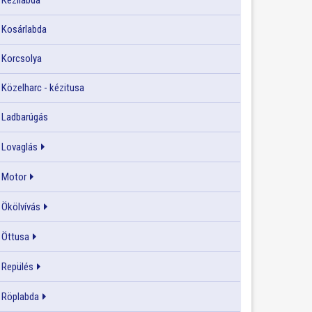
Kézilabda
Kosárlabda
Korcsolya
Közelharc - kézitusa
Ladbarúgás
Lovaglás
Motor
Ökölvívás
Öttusa
Repülés
Röplabda