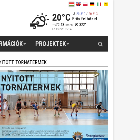
20°C
20.3°C
/
20.3°C
Erős felhőzet
2.13
322°
km/h
Frissítve: 05:54
Keresés
ORMÁCIÓK
PROJEKTEK
YITOTT TORNATERMEK