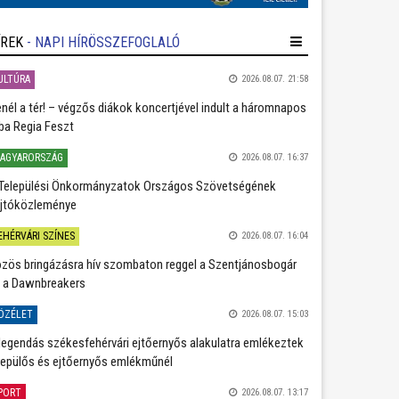
ÍREK
- NAPI HÍRÖSSZEFOGLALÓ
ULTÚRA
2026.08.07. 21:58
nél a tér! – végzős diákok koncertjével indult a háromnapos
ba Regia Feszt
AGYARORSZÁG
2026.08.07. 16:37
Települési Önkormányzatok Országos Szövetségének
jtóközleménye
EHÉRVÁRI SZÍNES
2026.08.07. 16:04
zös bringázásra hív szombaton reggel a Szentjánosbogár
 a Dawnbreakers
ÖZÉLET
2026.08.07. 15:03
legendás székesfehérvári ejtőernyős alakulatra emlékeztek
repülős és ejtőernyős emlékműnél
PORT
2026.08.07. 13:17