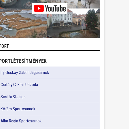
PORT
PORTLÉTESÍTMÉNYEK
Ifj. Ocskay Gábor Jégcsarnok
Csitáry G. Emil Uszoda
Sóstói Stadion
Köfém Sportcsarnok
Alba Regia Sportcsarnok