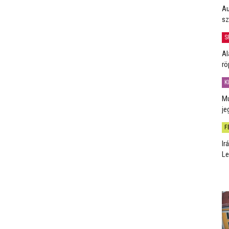
Au
sz
S
Al
rö
K
Mú
je
F
Ir
Le