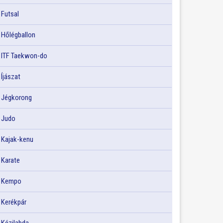
Futsal
Hőlégballon
ITF Taekwon-do
Íjászat
Jégkorong
Judo
Kajak-kenu
Karate
Kempo
Kerékpár