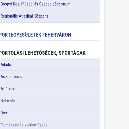
Bregyó Közi Ifjúsági és Szabadidőcentrum
Regionális Atlétikai Központ
PORTEGYESÜLETEK FEHÉRVÁRON
PORTOLÁSI LEHETŐSÉGEK, SPORTÁGAK
Aikido
Asztalitenisz
Atlétika
Birkózás
Box
Falmászás és sziklamászás