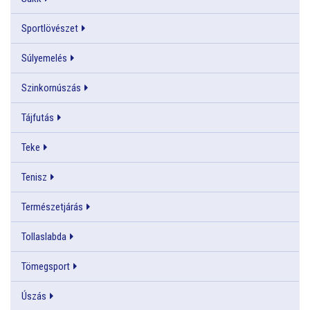
Sportlövészet
Súlyemelés
Szinkornúszás
Tájfutás
Teke
Tenisz
Természetjárás
Tollaslabda
Tömegsport
Úszás