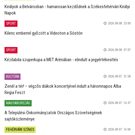
Királyok a Belvárosban - hamarosan kezdődnek a Székesfehérvári Királyi
Napok
SPORT
2026.08.08. 23:00
Kilenc emberrel győzött a Videoton a Sóstón
SPORT
2026.08.08. 07:07
Kézilabda szuperkupa a MET Arénában - elindult a jegyértékesítés
KULTÚRA
2026.08.07. 21:58
Zenél a tér! – végzős diákok koncertjével indult a háromnapos Alba
Regia Feszt
MAGYARORSZÁG
2026.08.07. 16:37
A Települési Önkormányzatok Országos Szövetségének
sajtóközleménye
FEHÉRVÁRI SZÍNES
2026.08.07. 16:04