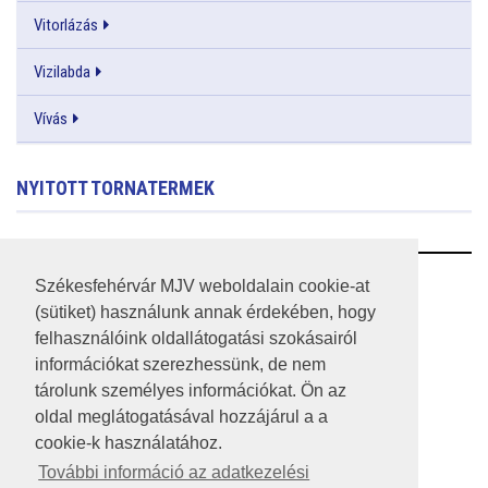
Vitorlázás
Vizilabda
Vívás
NYITOTT TORNATERMEK
RSS
Székesfehérvár MJV weboldalain cookie-at
(sütiket) használunk annak érdekében, hogy
A HONLAP 2017.03.31-I ÁLLAPOTA
felhasználóink oldallátogatási szokásairól
információkat szerezhessünk, de nem
JOGI NYILATKOZAT
tárolunk személyes információkat. Ön az
IMPRESSZUM
oldal meglátogatásával hozzájárul a a
cookie-k használatához.
MÉDIAAJÁNLAT
További információ az adatkezelési