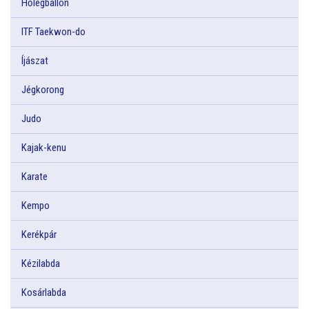
Hőlégballon
ITF Taekwon-do
Íjászat
Jégkorong
Judo
Kajak-kenu
Karate
Kempo
Kerékpár
Kézilabda
Kosárlabda