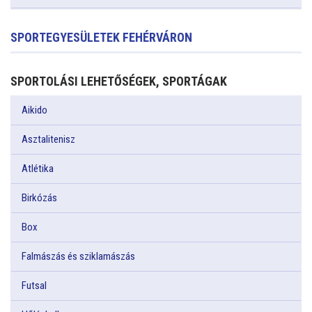
SPORTEGYESÜLETEK FEHÉRVÁRON
SPORTOLÁSI LEHETŐSÉGEK, SPORTÁGAK
Aikido
Asztalitenisz
Atlétika
Birkózás
Box
Falmászás és sziklamászás
Futsal