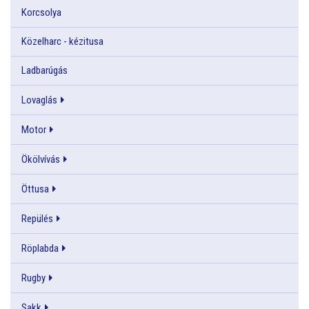
Korcsolya
Közelharc - kézitusa
Ladbarúgás
Lovaglás
Motor
Ökölvívás
Öttusa
Repülés
Röplabda
Rugby
Sakk