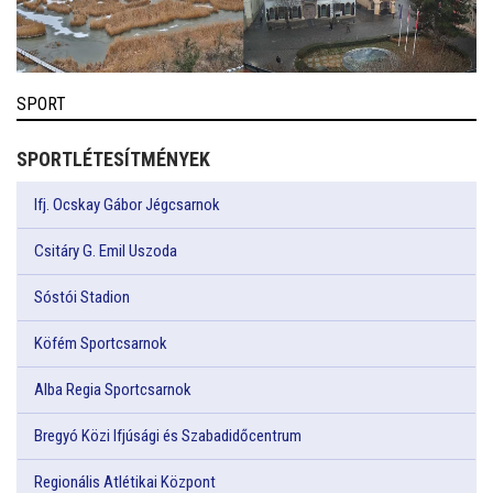
SPORT
SPORTLÉTESÍTMÉNYEK
Ifj. Ocskay Gábor Jégcsarnok
Csitáry G. Emil Uszoda
Sóstói Stadion
Köfém Sportcsarnok
Alba Regia Sportcsarnok
Bregyó Közi Ifjúsági és Szabadidőcentrum
Regionális Atlétikai Központ