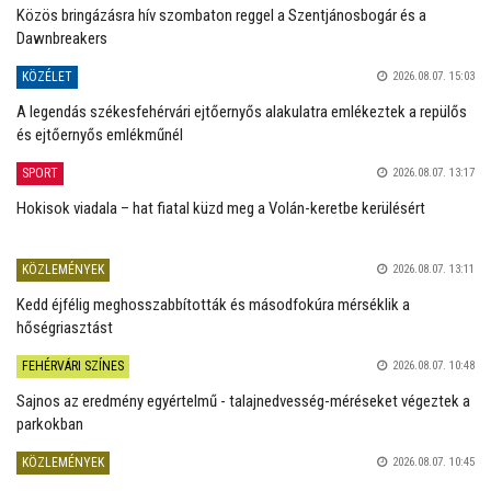
Közös bringázásra hív szombaton reggel a Szentjánosbogár és a
Dawnbreakers
KÖZÉLET
2026.08.07. 15:03
A legendás székesfehérvári ejtőernyős alakulatra emlékeztek a repülős
és ejtőernyős emlékműnél
SPORT
2026.08.07. 13:17
Hokisok viadala – hat fiatal küzd meg a Volán-keretbe kerülésért
KÖZLEMÉNYEK
2026.08.07. 13:11
Kedd éjfélig meghosszabbították és másodfokúra mérséklik a
hőségriasztást
FEHÉRVÁRI SZÍNES
2026.08.07. 10:48
Sajnos az eredmény egyértelmű - talajnedvesség-méréseket végeztek a
parkokban
KÖZLEMÉNYEK
2026.08.07. 10:45