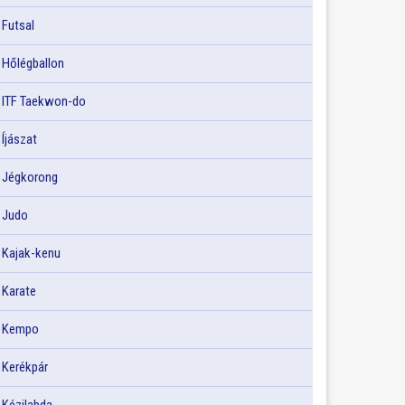
Futsal
Hőlégballon
ITF Taekwon-do
Íjászat
Jégkorong
Judo
Kajak-kenu
Karate
Kempo
Kerékpár