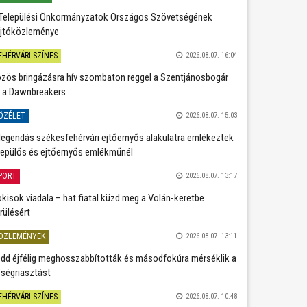
Települési Önkormányzatok Országos Szövetségének
jtóközleménye
EHÉRVÁRI SZÍNES
2026.08.07. 16:04
zös bringázásra hív szombaton reggel a Szentjánosbogár
 a Dawnbreakers
ÖZÉLET
2026.08.07. 15:03
legendás székesfehérvári ejtőernyős alakulatra emlékeztek
repülős és ejtőernyős emlékműnél
PORT
2026.08.07. 13:17
kisok viadala – hat fiatal küzd meg a Volán-keretbe
rülésért
ÖZLEMÉNYEK
2026.08.07. 13:11
dd éjfélig meghosszabbították és másodfokúra mérséklik a
ségriasztást
EHÉRVÁRI SZÍNES
2026.08.07. 10:48