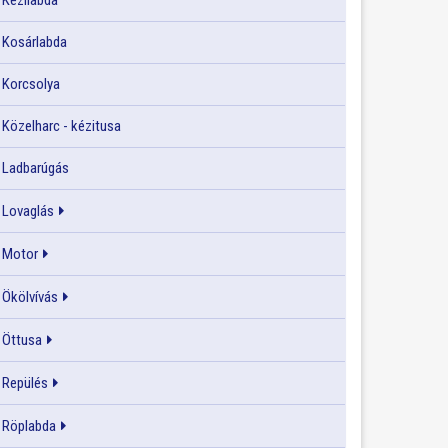
Kézilabda
Kosárlabda
Korcsolya
Közelharc - kézitusa
Ladbarúgás
Lovaglás
Motor
Ökölvívás
Öttusa
Repülés
Röplabda