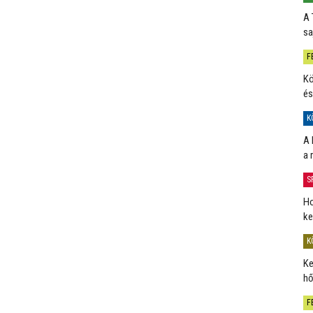
A 
sa
F
Kö
és
K
A 
a 
S
Ho
ke
K
Ke
hő
F