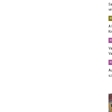
Sa
vé
K
A 
Ki
K
Va
Va
K
Au
sz