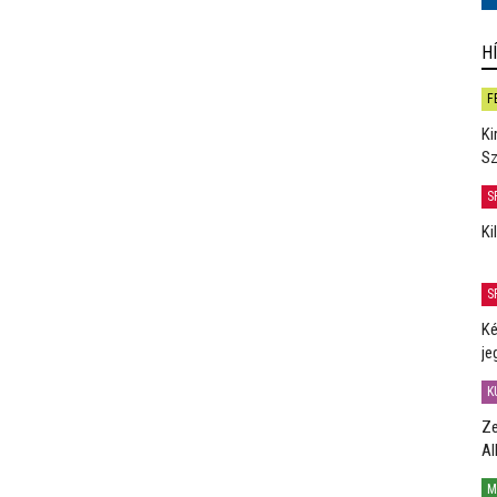
H
F
Ki
Sz
S
Ki
S
Ké
je
K
Ze
Al
M