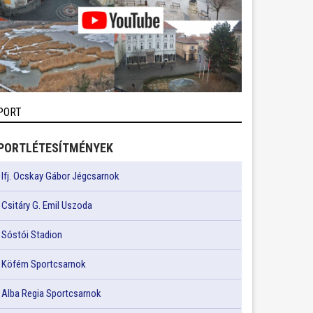
PORT
PORTLÉTESÍTMÉNYEK
Ifj. Ocskay Gábor Jégcsarnok
Csitáry G. Emil Uszoda
Sóstói Stadion
Köfém Sportcsarnok
Alba Regia Sportcsarnok