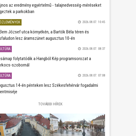
jnos az eredmény egyértelmű - talajnedvesség-méréseket
geztek a parkokban
ÖZLEMÉNYEK
2026.08.07. 10:45
Bem József utca környékén, a Bartók Béla téren és
sfaludon lesz áramszünet augusztus 10-én
ULTÚRA
2026.08.07. 08:37
sárnap folytatódik a Hangból Kép programsorozat a
rkocs-szobornál
ULTÚRA
2026.08.07. 07:08
gusztus 14-én pénteken lesz Székesfehérvár fogadalmi
entmiséje
TOVÁBBI HÍREK