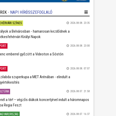
ÍREK
- NAPI HÍRÖSSZEFOGLALÓ
EHÉRVÁRI SZÍNES
2026.08.08. 23:35
rályok a Belvárosban - hamarosan kezdődnek a
ékesfehérvári Királyi Napok
PORT
2026.08.08. 23:00
lenc emberrel győzött a Videoton a Sóstón
PORT
2026.08.08. 07:07
zilabda szuperkupa a MET Arénában - elindult a
gyértékesítés
ULTÚRA
2026.08.07. 21:58
nél a tér! – végzős diákok koncertjével indult a háromnapos
ba Regia Feszt
AGYARORSZÁG
2026.08.07. 16:37