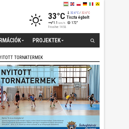
33°C
32.6°C
/
32.6°C
Tiszta égbolt
1.1
172°
km/h
Frissítve: 14:56
Keresés
ORMÁCIÓK
PROJEKTEK
YITOTT TORNATERMEK