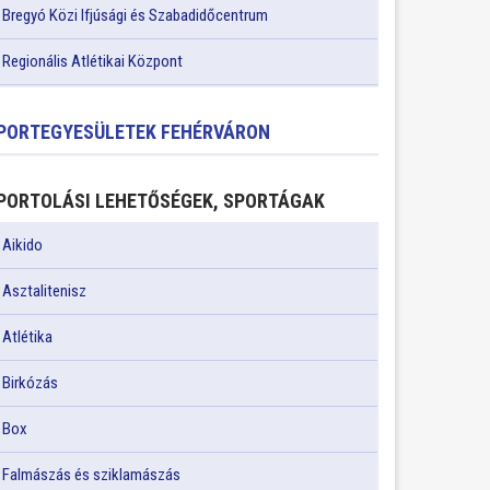
Bregyó Közi Ifjúsági és Szabadidőcentrum
Regionális Atlétikai Központ
PORTEGYESÜLETEK FEHÉRVÁRON
PORTOLÁSI LEHETŐSÉGEK, SPORTÁGAK
Aikido
Asztalitenisz
Atlétika
Birkózás
Box
Falmászás és sziklamászás