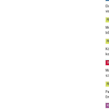
El
vi
F
Mo
bő
F
Kö
ko
S
Má
sz
F
Pa
Em
K