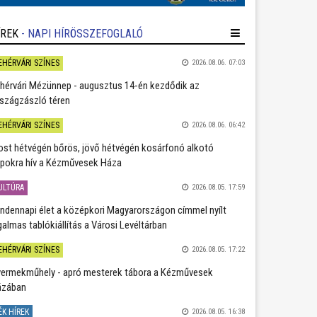
ÍREK
- NAPI HÍRÖSSZEFOGLALÓ
EHÉRVÁRI SZÍNES
2026.08.06. 07:03
hérvári Mézünnep - augusztus 14-én kezdődik az
szágzászló téren
EHÉRVÁRI SZÍNES
2026.08.06. 06:42
st hétvégén bőrös, jövő hétvégén kosárfonó alkotó
pokra hív a Kézművesek Háza
ULTÚRA
2026.08.05. 17:59
ndennapi élet a középkori Magyarországon címmel nyílt
galmas tablókiállítás a Városi Levéltárban
EHÉRVÁRI SZÍNES
2026.08.05. 17:22
ermekműhely - apró mesterek tábora a Kézművesek
ázában
ÉK HÍREK
2026.08.05. 16:38