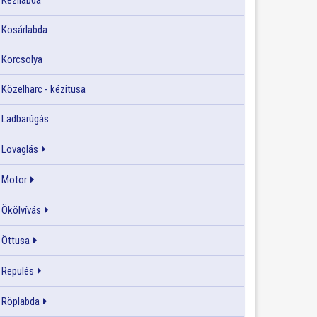
Kézilabda
Kosárlabda
Korcsolya
Közelharc - kézitusa
Ladbarúgás
Lovaglás
Motor
Ökölvívás
Öttusa
Repülés
Röplabda