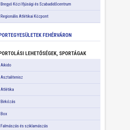
Bregyó Közi Ifjúsági és Szabadidőcentrum
Regionális Atlétikai Központ
PORTEGYESÜLETEK FEHÉRVÁRON
PORTOLÁSI LEHETŐSÉGEK, SPORTÁGAK
Aikido
Asztalitenisz
Atlétika
Birkózás
Box
Falmászás és sziklamászás