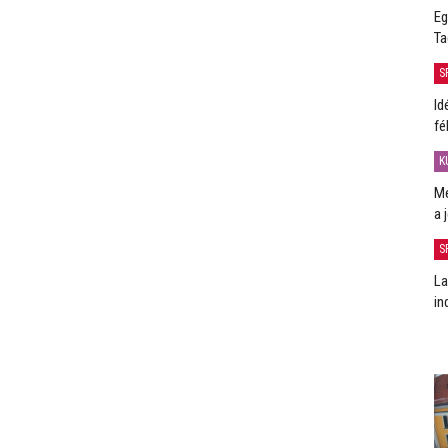
Eg
Ta
S
Id
fé
K
Me
a 
S
La
in