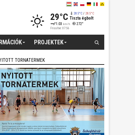
29°C
28.5°C
/
28.5°C
Tiszta égbolt
1.03
272°
km/h
Frissítve: 07:56
Keresés
ORMÁCIÓK
PROJEKTEK
YITOTT TORNATERMEK