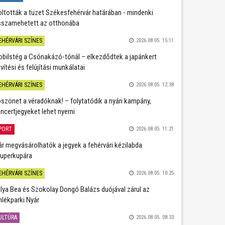
oltották a tüzet Székesfehérvár határában - mindenki
sszamehetett az otthonába
EHÉRVÁRI SZÍNES
2026.08.05. 15:11
bilstég a Csónakázó-tónál – elkezdődtek a japánkert
vítési és felújítási munkálatai
EHÉRVÁRI SZÍNES
2026.08.05. 12:38
szönet a véradóknak! – folytatódik a nyári kampány,
ncertjegyeket lehet nyerni
PORT
2026.08.05. 11:21
r megvásárolhatók a jegyek a fehérvári kézilabda
uperkupára
EHÉRVÁRI SZÍNES
2026.08.05. 10:25
lya Bea és Szokolay Dongó Balázs duójával zárul az
lékparki Nyár
ULTÚRA
2026.08.05. 08:33