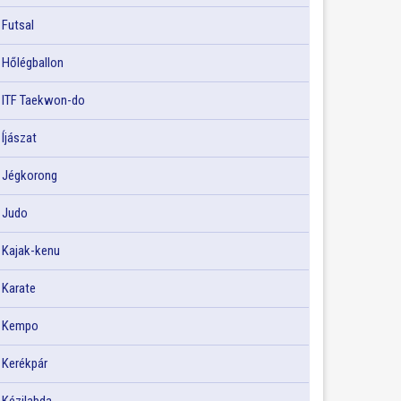
Futsal
Hőlégballon
ITF Taekwon-do
Íjászat
Jégkorong
Judo
Kajak-kenu
Karate
Kempo
Kerékpár