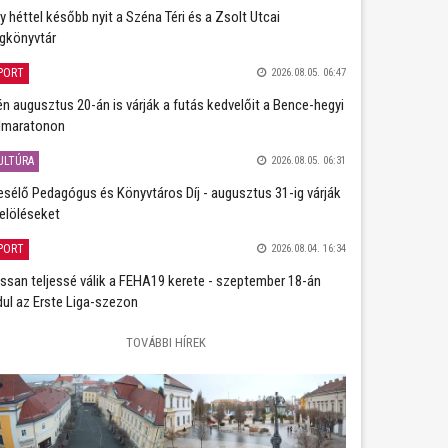
y héttel később nyit a Széna Téri és a Zsolt Utcai
gkönyvtár
PORT
2026.08.05. 06:47
én augusztus 20-án is várják a futás kedvelőit a Bence-hegyi
lmaratonon
ULTÚRA
2026.08.05. 06:31
sélő Pedagógus és Könyvtáros Díj - augusztus 31-ig várják
jelöléseket
PORT
2026.08.04. 16:34
ssan teljessé válik a FEHA19 kerete - szeptember 18-án
dul az Erste Liga-szezon
TOVÁBBI HÍREK