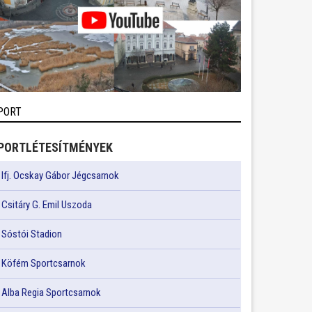
PORT
PORTLÉTESÍTMÉNYEK
Ifj. Ocskay Gábor Jégcsarnok
Csitáry G. Emil Uszoda
Sóstói Stadion
Köfém Sportcsarnok
Alba Regia Sportcsarnok