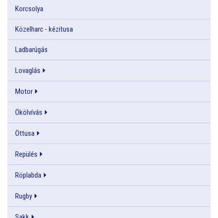
Korcsolya
Közelharc - kézitusa
Ladbarúgás
Lovaglás
Motor
Ökölvívás
Öttusa
Repülés
Röplabda
Rugby
Sakk