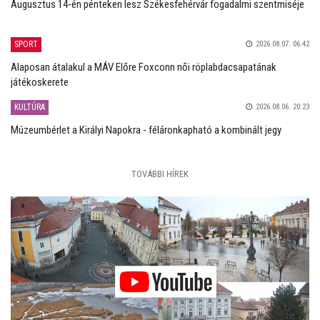
Augusztus 14-én pénteken lesz Székesfehérvár fogadalmi szentmiséje
SPORT
2026.08.07. 06:42
Alaposan átalakul a MÁV Előre Foxconn női röplabdacsapatának
játékoskerete
KULTÚRA
2026.08.06. 20:23
Múzeumbérlet a Királyi Napokra - féláronkapható a kombinált jegy
TOVÁBBI HÍREK