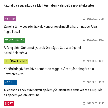
Kézilabda szuperkupa a MET Arénában - elindult a jegyértékesítés
KULTÚRA
2026.08.07. 21:58
Zenél a tér! – végzős diákok koncertjével indult a háromnapos Alba
Regia Feszt
MAGYARORSZÁG
2026.08.07. 16:37
A Települési Önkormányzatok Országos Szövetségének
sajtóközleménye
FEHÉRVÁRI SZÍNES
2026.08.07. 16:04
Közös bringázásra hív szombaton reggel a Szentjánosbogár és a
Dawnbreakers
KÖZÉLET
2026.08.07. 15:03
A legendás székesfehérvári ejtőernyős alakulatra emlékeztek a repülős
és ejtőernyős emlékműnél
SPORT
2026.08.07. 13:17