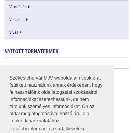
Vitorlázás
Vizilabda
Vívás
NYITOTT TORNATERMEK
RSS
Székesfehérvár MJV weboldalain cookie-at
(sütiket) használunk annak érdekében, hogy
A HONLAP 2017.03.31-I ÁLLAPOTA
felhasználóink oldallátogatási szokásairól
információkat szerezhessünk, de nem
JOGI NYILATKOZAT
tárolunk személyes információkat. Ön az
IMPRESSZUM
oldal meglátogatásával hozzájárul a a
cookie-k használatához.
MÉDIAAJÁNLAT
További információ az adatkezelési