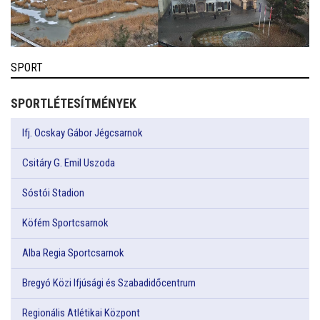
SPORT
SPORTLÉTESÍTMÉNYEK
Ifj. Ocskay Gábor Jégcsarnok
Csitáry G. Emil Uszoda
Sóstói Stadion
Köfém Sportcsarnok
Alba Regia Sportcsarnok
Bregyó Közi Ifjúsági és Szabadidőcentrum
Regionális Atlétikai Központ