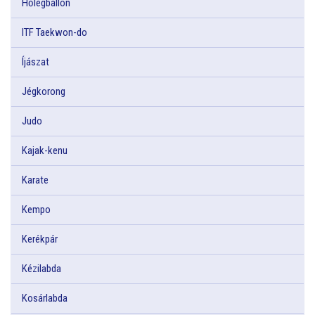
Hőlégballon
ITF Taekwon-do
Íjászat
Jégkorong
Judo
Kajak-kenu
Karate
Kempo
Kerékpár
Kézilabda
Kosárlabda