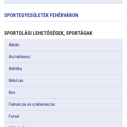
SPORTEGYESÜLETEK FEHÉRVÁRON
SPORTOLÁSI LEHETŐSÉGEK, SPORTÁGAK
Aikido
Asztalitenisz
Atlétika
Birkózás
Box
Falmászás és sziklamászás
Futsal