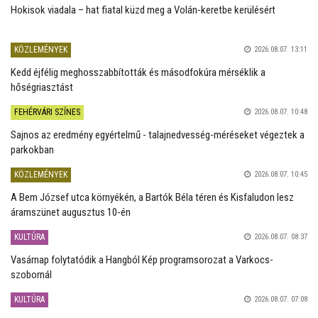
Hokisok viadala – hat fiatal küzd meg a Volán-keretbe kerülésért
KÖZLEMÉNYEK
2026.08.07. 13:11
Kedd éjfélig meghosszabbították és másodfokúra mérséklik a
hőségriasztást
FEHÉRVÁRI SZÍNES
2026.08.07. 10:48
Sajnos az eredmény egyértelmű - talajnedvesség-méréseket végeztek a
parkokban
KÖZLEMÉNYEK
2026.08.07. 10:45
A Bem József utca környékén, a Bartók Béla téren és Kisfaludon lesz
áramszünet augusztus 10-én
KULTÚRA
2026.08.07. 08:37
Vasárnap folytatódik a Hangból Kép programsorozat a Varkocs-
szobornál
KULTÚRA
2026.08.07. 07:08