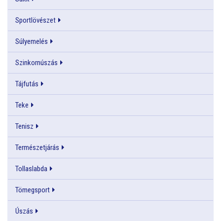
Sportlövészet
Súlyemelés
Szinkornúszás
Tájfutás
Teke
Tenisz
Természetjárás
Tollaslabda
Tömegsport
Úszás