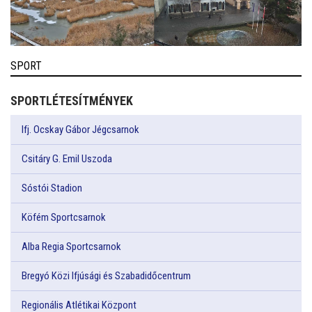
SPORT
SPORTLÉTESÍTMÉNYEK
Ifj. Ocskay Gábor Jégcsarnok
Csitáry G. Emil Uszoda
Sóstói Stadion
Köfém Sportcsarnok
Alba Regia Sportcsarnok
Bregyó Közi Ifjúsági és Szabadidőcentrum
Regionális Atlétikai Központ