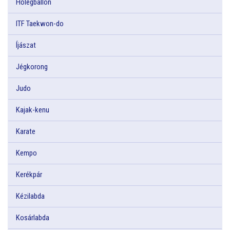
Hőlégballon
ITF Taekwon-do
Íjászat
Jégkorong
Judo
Kajak-kenu
Karate
Kempo
Kerékpár
Kézilabda
Kosárlabda