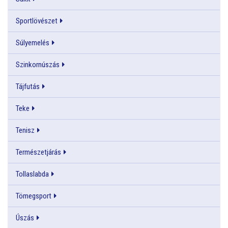
Sportlövészet
Súlyemelés
Szinkornúszás
Tájfutás
Teke
Tenisz
Természetjárás
Tollaslabda
Tömegsport
Úszás