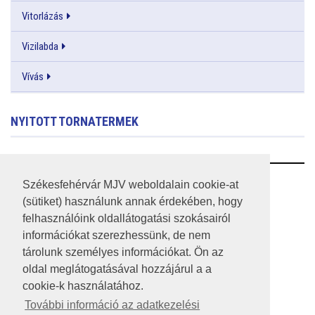
Vitorlázás
Vizilabda
Vívás
NYITOTT TORNATERMEK
RSS
Székesfehérvár MJV weboldalain cookie-at
(sütiket) használunk annak érdekében, hogy
A HONLAP 2017.03.31-I ÁLLAPOTA
felhasználóink oldallátogatási szokásairól
információkat szerezhessünk, de nem
JOGI NYILATKOZAT
tárolunk személyes információkat. Ön az
IMPRESSZUM
oldal meglátogatásával hozzájárul a a
cookie-k használatához.
MÉDIAAJÁNLAT
További információ az adatkezelési