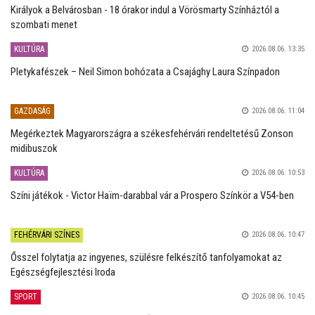
Királyok a Belvárosban - 18 órakor indul a Vörösmarty Színháztól a
szombati menet
KULTÚRA
2026.08.06. 13:35
Pletykafészek – Neil Simon bohózata a Csajághy Laura Színpadon
GAZDASÁG
2026.08.06. 11:04
Megérkeztek Magyarországra a székesfehérvári rendeltetésű Zonson
midibuszok
KULTÚRA
2026.08.06. 10:53
Színi játékok - Victor Haïm-darabbal vár a Prospero Színkör a V54-ben
FEHÉRVÁRI SZÍNES
2026.08.06. 10:47
Ősszel folytatja az ingyenes, szülésre felkészítő tanfolyamokat az
Egészségfejlesztési Iroda
SPORT
2026.08.06. 10:45