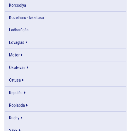
Korcsolya
Közelharc - kézitusa
Ladbarúgás
Lovaglás
Motor
Ökölvívás
Öttusa
Repülés
Röplabda
Rugby
Sakk