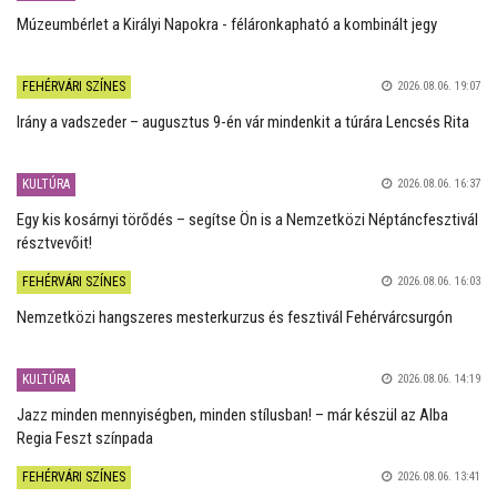
Múzeumbérlet a Királyi Napokra - féláronkapható a kombinált jegy
FEHÉRVÁRI SZÍNES
2026.08.06. 19:07
Irány a vadszeder – augusztus 9-én vár mindenkit a túrára Lencsés Rita
KULTÚRA
2026.08.06. 16:37
Egy kis kosárnyi törődés – segítse Ön is a Nemzetközi Néptáncfesztivál
résztvevőit!
FEHÉRVÁRI SZÍNES
2026.08.06. 16:03
Nemzetközi hangszeres mesterkurzus és fesztivál Fehérvárcsurgón
KULTÚRA
2026.08.06. 14:19
Jazz minden mennyiségben, minden stílusban! – már készül az Alba
Regia Feszt színpada
FEHÉRVÁRI SZÍNES
2026.08.06. 13:41