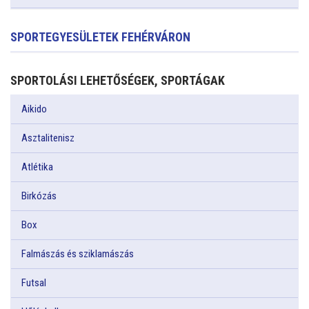
SPORTEGYESÜLETEK FEHÉRVÁRON
SPORTOLÁSI LEHETŐSÉGEK, SPORTÁGAK
Aikido
Asztalitenisz
Atlétika
Birkózás
Box
Falmászás és sziklamászás
Futsal