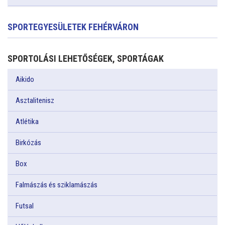
SPORTEGYESÜLETEK FEHÉRVÁRON
SPORTOLÁSI LEHETŐSÉGEK, SPORTÁGAK
Aikido
Asztalitenisz
Atlétika
Birkózás
Box
Falmászás és sziklamászás
Futsal