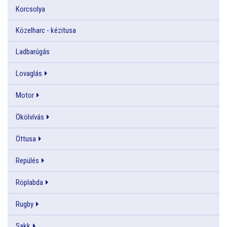
Korcsolya
Közelharc - kézitusa
Ladbarúgás
Lovaglás
Motor
Ökölvívás
Öttusa
Repülés
Röplabda
Rugby
Sakk