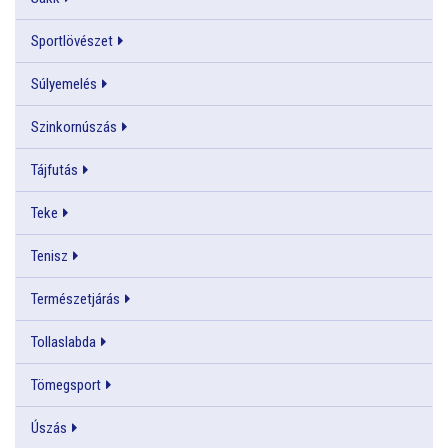
Sportlövészet
Súlyemelés
Szinkornúszás
Tájfutás
Teke
Tenisz
Természetjárás
Tollaslabda
Tömegsport
Úszás