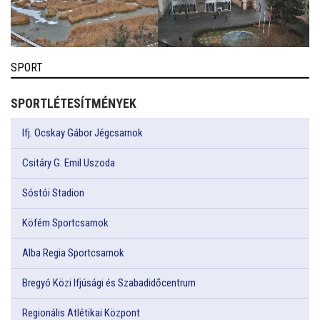
SPORT
SPORTLÉTESÍTMÉNYEK
Ifj. Ocskay Gábor Jégcsarnok
Csitáry G. Emil Uszoda
Sóstói Stadion
Köfém Sportcsarnok
Alba Regia Sportcsarnok
Bregyó Közi Ifjúsági és Szabadidőcentrum
Regionális Atlétikai Központ