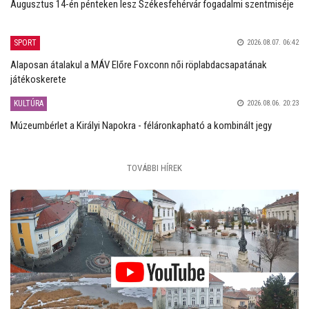
Augusztus 14-én pénteken lesz Székesfehérvár fogadalmi szentmiséje
SPORT
2026.08.07. 06:42
Alaposan átalakul a MÁV Előre Foxconn női röplabdacsapatának
játékoskerete
KULTÚRA
2026.08.06. 20:23
Múzeumbérlet a Királyi Napokra - féláronkapható a kombinált jegy
TOVÁBBI HÍREK