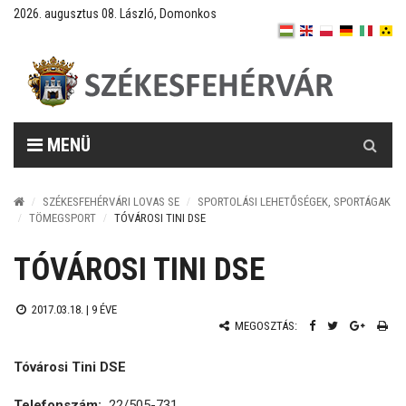
2026. augusztus 08. László, Domonkos
Keresés
MENÜ
SZÉKESFEHÉRVÁRI LOVAS SE
SPORTOLÁSI LEHETŐSÉGEK, SPORTÁGAK
TÖMEGSPORT
TÓVÁROSI TINI DSE
TÓVÁROSI TINI DSE
2017.03.18. |
9 ÉVE
MEGOSZTÁS:
Tóvárosi Tini DSE
Telefonszám:
22/505-731