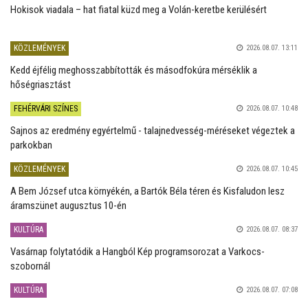
Hokisok viadala – hat fiatal küzd meg a Volán-keretbe kerülésért
KÖZLEMÉNYEK
2026.08.07. 13:11
Kedd éjfélig meghosszabbították és másodfokúra mérséklik a
hőségriasztást
FEHÉRVÁRI SZÍNES
2026.08.07. 10:48
Sajnos az eredmény egyértelmű - talajnedvesség-méréseket végeztek a
parkokban
KÖZLEMÉNYEK
2026.08.07. 10:45
A Bem József utca környékén, a Bartók Béla téren és Kisfaludon lesz
áramszünet augusztus 10-én
KULTÚRA
2026.08.07. 08:37
Vasárnap folytatódik a Hangból Kép programsorozat a Varkocs-
szobornál
KULTÚRA
2026.08.07. 07:08