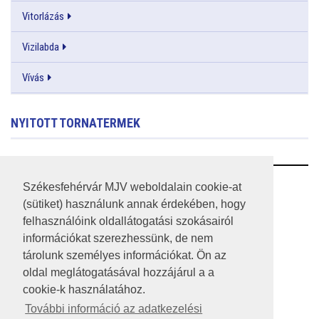
Vitorlázás
Vizilabda
Vívás
NYITOTT TORNATERMEK
RSS
Székesfehérvár MJV weboldalain cookie-at
(sütiket) használunk annak érdekében, hogy
A HONLAP 2017.03.31-I ÁLLAPOTA
felhasználóink oldallátogatási szokásairól
információkat szerezhessünk, de nem
JOGI NYILATKOZAT
tárolunk személyes információkat. Ön az
IMPRESSZUM
oldal meglátogatásával hozzájárul a a
cookie-k használatához.
MÉDIAAJÁNLAT
További információ az adatkezelési