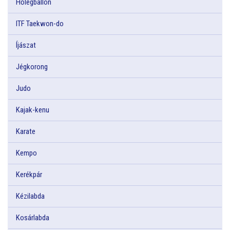
Hőlégballon
ITF Taekwon-do
Íjászat
Jégkorong
Judo
Kajak-kenu
Karate
Kempo
Kerékpár
Kézilabda
Kosárlabda