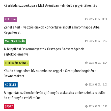
Kézilabda szuperkupa a MET Arénában - elindult a jegyértékesítés
KULTÚRA
2026.08.07. 21:58
Zenél a tér! – végzős diákok koncertjével indult a háromnapos Alba
Regia Feszt
MAGYARORSZÁG
2026.08.07. 16:37
A Települési Önkormányzatok Országos Szövetségének
sajtóközleménye
FEHÉRVÁRI SZÍNES
2026.08.07. 16:04
Közös bringázásra hív szombaton reggel a Szentjánosbogár és a
Dawnbreakers
KÖZÉLET
2026.08.07. 15:03
A legendás székesfehérvári ejtőernyős alakulatra emlékeztek a repülős
és ejtőernyős emlékműnél
SPORT
2026.08.07. 13:17