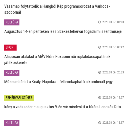
Vasárnap folytatódik a Hangból Kép programsorozat a Varkocs-
szobornál
KULTÚRA
2026.08.07. 07:08
Augusztus 14-én pénteken lesz Székesfehérvár fogadalmi szentmiséje
SPORT
2026.08.07. 06:42
Alaposan átalakul a MÁV Előre Foxconn női röplabdacsapatának
játékoskerete
KULTÚRA
2026.08.06. 20:23
Múzeumbérlet a Királyi Napokra - féláronkapható a kombinált jegy
FEHÉRVÁRI SZÍNES
2026.08.06. 19:07
Irány a vadszeder – augusztus 9-én vár mindenkit a túrára Lencsés Rita
KULTÚRA
2026.08.06. 16:37