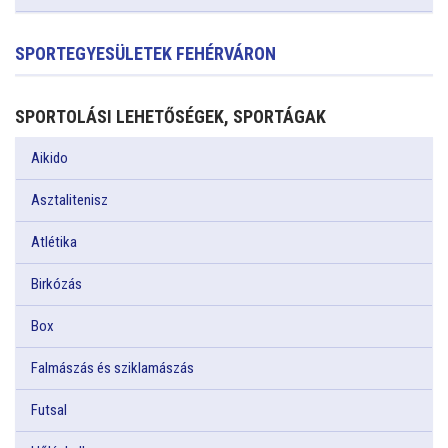
SPORTEGYESÜLETEK FEHÉRVÁRON
SPORTOLÁSI LEHETŐSÉGEK, SPORTÁGAK
Aikido
Asztalitenisz
Atlétika
Birkózás
Box
Falmászás és sziklamászás
Futsal