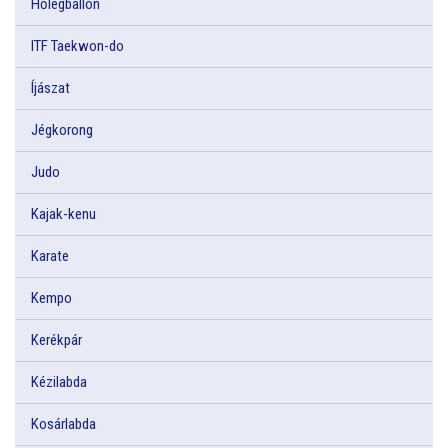
Hőlégballon
ITF Taekwon-do
Íjászat
Jégkorong
Judo
Kajak-kenu
Karate
Kempo
Kerékpár
Kézilabda
Kosárlabda