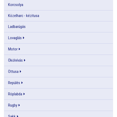
Korcsolya
Közelharc - kézitusa
Ladbarúgás
Lovaglás
Motor
Ökölvívás
Öttusa
Repülés
Röplabda
Rugby
Sakk