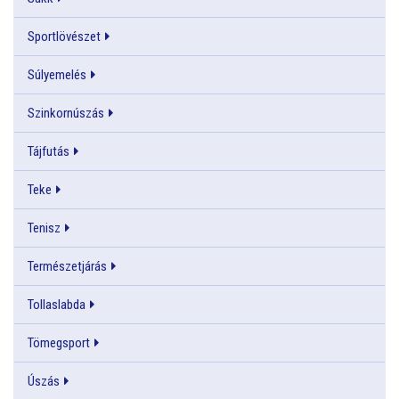
Sportlövészet
Súlyemelés
Szinkornúszás
Tájfutás
Teke
Tenisz
Természetjárás
Tollaslabda
Tömegsport
Úszás