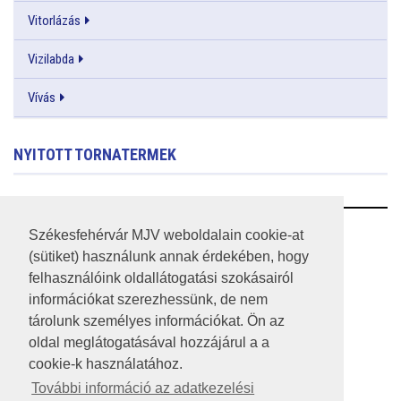
Vitorlázás
Vizilabda
Vívás
NYITOTT TORNATERMEK
RSS
Székesfehérvár MJV weboldalain cookie-at
(sütiket) használunk annak érdekében, hogy
A HONLAP 2017.03.31-I ÁLLAPOTA
felhasználóink oldallátogatási szokásairól
információkat szerezhessünk, de nem
JOGI NYILATKOZAT
tárolunk személyes információkat. Ön az
IMPRESSZUM
oldal meglátogatásával hozzájárul a a
cookie-k használatához.
MÉDIAAJÁNLAT
További információ az adatkezelési