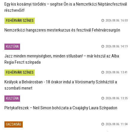
Egy kis kosárnyi törődés – segítse Ön is a Nemzetközi Néptáncfesztivál
résztvevőit!
FEHÉRVÁRI SZÍNES
2026.08.06. 16:03
Nemzetközi hangszeres mesterkurzus és fesztivál Fehérvárcsurgón
KULTÚRA
2026.08.06. 14:19
Jazz minden mennyiségben, minden stílusban! – már készül az Alba
Regia Feszt színpada
FEHÉRVÁRI SZÍNES
2026.08.06. 13:41
Királyok a Belvárosban - 18 órakor indul a Vörösmarty Színháztól a
szombati menet
KULTÚRA
2026.08.06. 13:35
Pletykafészek – Neil Simon bohózata a Csajághy Laura Színpadon
GAZDASÁG
2026.08.06. 11:04