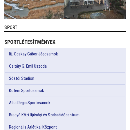
SPORT
SPORTLÉTESÍTMÉNYEK
Ifj. Ocskay Gábor Jégcsarnok
Csitáry G. Emil Uszoda
Sóstói Stadion
Köfém Sportcsarnok
Alba Regia Sportcsarnok
Bregyó Közi Ifjúsági és Szabadidőcentrum
Regionális Atlétikai Központ