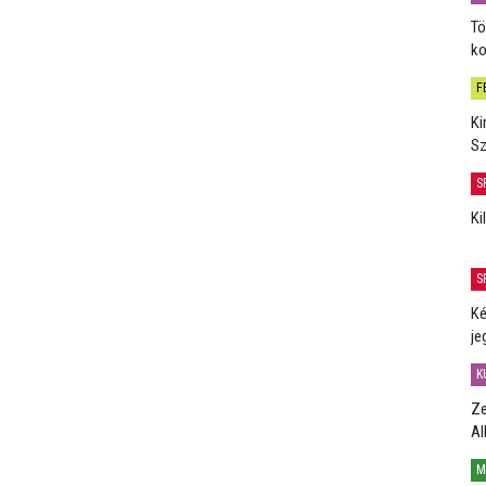
Tö
ko
F
Ki
Sz
S
Ki
S
Ké
je
K
Ze
Al
M