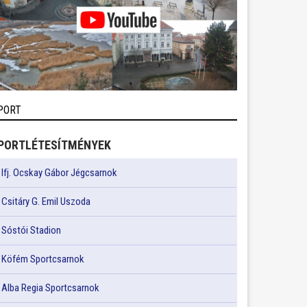
PORT
PORTLÉTESÍTMÉNYEK
Ifj. Ocskay Gábor Jégcsarnok
Csitáry G. Emil Uszoda
Sóstói Stadion
Köfém Sportcsarnok
Alba Regia Sportcsarnok