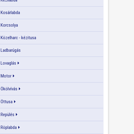
Kézilabda
Kosárlabda
Korcsolya
Közelharc - kézitusa
Ladbarúgás
Lovaglás
Motor
Ökölvívás
Öttusa
Repülés
Röplabda