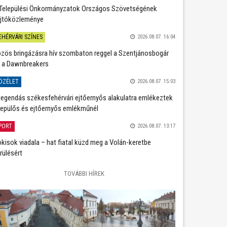
Települési Önkormányzatok Országos Szövetségének
jtóközleménye
EHÉRVÁRI SZÍNES
2026.08.07. 16:04
zös bringázásra hív szombaton reggel a Szentjánosbogár
 a Dawnbreakers
ÖZÉLET
2026.08.07. 15:03
legendás székesfehérvári ejtőernyős alakulatra emlékeztek
repülős és ejtőernyős emlékműnél
PORT
2026.08.07. 13:17
kisok viadala – hat fiatal küzd meg a Volán-keretbe
rülésért
TOVÁBBI HÍREK