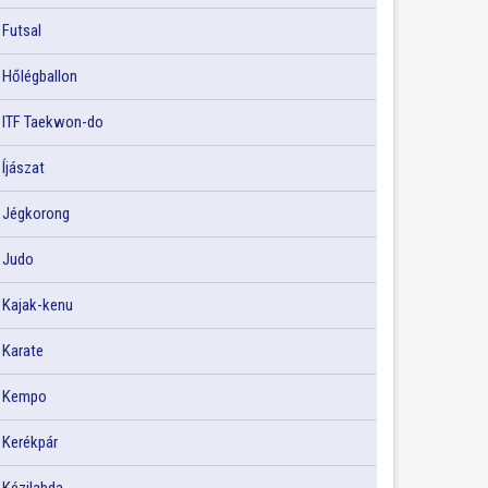
Futsal
Hőlégballon
ITF Taekwon-do
Íjászat
Jégkorong
Judo
Kajak-kenu
Karate
Kempo
Kerékpár