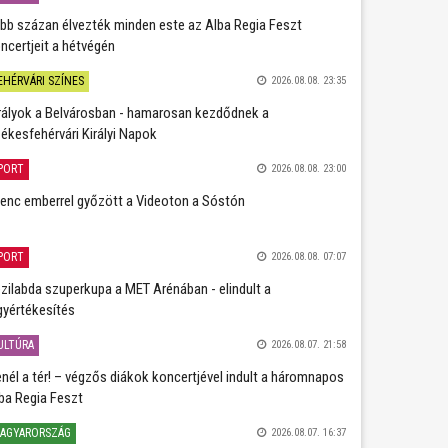
bb százan élvezték minden este az Alba Regia Feszt
ncertjeit a hétvégén
EHÉRVÁRI SZÍNES
2026.08.08. 23:35
rályok a Belvárosban - hamarosan kezdődnek a
ékesfehérvári Királyi Napok
PORT
2026.08.08. 23:00
lenc emberrel győzött a Videoton a Sóstón
PORT
2026.08.08. 07:07
zilabda szuperkupa a MET Arénában - elindult a
gyértékesítés
ULTÚRA
2026.08.07. 21:58
nél a tér! – végzős diákok koncertjével indult a háromnapos
ba Regia Feszt
AGYARORSZÁG
2026.08.07. 16:37