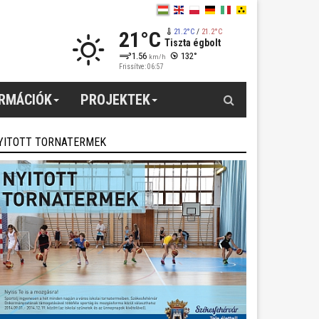
21°C
21.2°C
/
21.2°C
Tiszta égbolt
1.56
132°
km/h
Frissítve: 06:57
Keresés
ORMÁCIÓK
PROJEKTEK
YITOTT TORNATERMEK