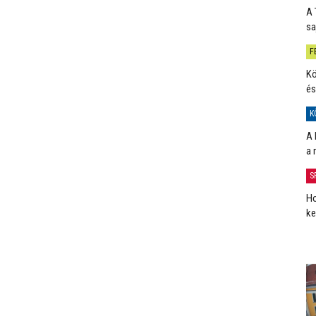
A 
sa
F
Kö
és
K
A 
a 
S
Ho
ke