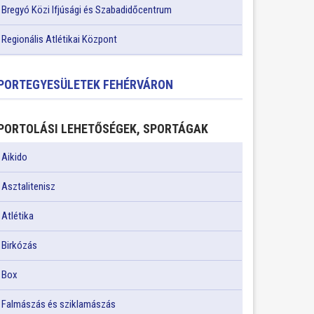
Bregyó Közi Ifjúsági és Szabadidőcentrum
Regionális Atlétikai Központ
PORTEGYESÜLETEK FEHÉRVÁRON
PORTOLÁSI LEHETŐSÉGEK, SPORTÁGAK
Aikido
Asztalitenisz
Atlétika
Birkózás
Box
Falmászás és sziklamászás