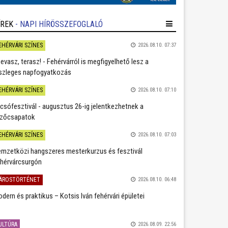
ÍREK
- NAPI HÍRÖSSZEFOGLALÓ
EHÉRVÁRI SZÍNES
2026.08.10. 07:37
evasz, terasz! - Fehérvárról is megfigyelhető lesz a
szleges napfogyatkozás
EHÉRVÁRI SZÍNES
2026.08.10. 07:10
csófesztivál - augusztus 26-ig jelentkezhetnek a
zőcsapatok
EHÉRVÁRI SZÍNES
2026.08.10. 07:03
mzetközi hangszeres mesterkurzus és fesztivál
hérvárcsurgón
ÁROSTÖRTÉNET
2026.08.10. 06:48
dern és praktikus – Kotsis Iván fehérvári épületei
ULTÚRA
2026.08.09. 22:56