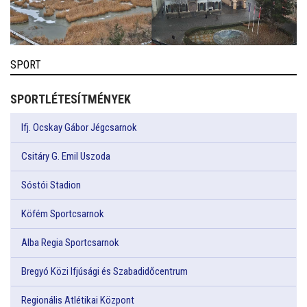
SPORT
SPORTLÉTESÍTMÉNYEK
Ifj. Ocskay Gábor Jégcsarnok
Csitáry G. Emil Uszoda
Sóstói Stadion
Köfém Sportcsarnok
Alba Regia Sportcsarnok
Bregyó Közi Ifjúsági és Szabadidőcentrum
Regionális Atlétikai Központ