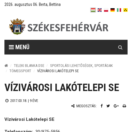
2026. augusztus 06. Berta, Bettina
Keresés
MENÜ
TELEKI BLANKA DSE
SPORTOLÁSI LEHETŐSÉGEK, SPORTÁGAK
TÖMEGSPORT
VÍZIVÁROSI LAKÓTELEPI SE
VÍZIVÁROSI LAKÓTELEPI SE
2017.03.18. |
9 ÉVE
MEGOSZTÁS:
Vízivárosi Lakótelepi SE
Telefonszám:
30/975-5956