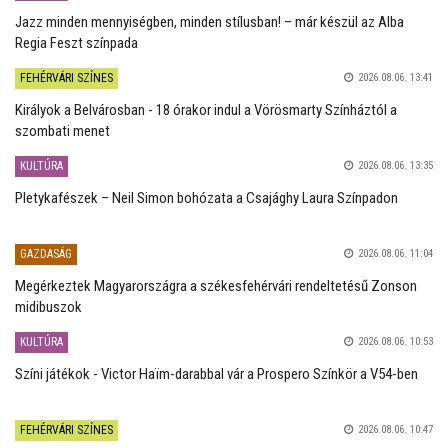
Jazz minden mennyiségben, minden stílusban! – már készül az Alba
Regia Feszt színpada
FEHÉRVÁRI SZÍNES
2026.08.06. 13:41
Királyok a Belvárosban - 18 órakor indul a Vörösmarty Színháztól a
szombati menet
KULTÚRA
2026.08.06. 13:35
Pletykafészek – Neil Simon bohózata a Csajághy Laura Színpadon
GAZDASÁG
2026.08.06. 11:04
Megérkeztek Magyarországra a székesfehérvári rendeltetésű Zonson
midibuszok
KULTÚRA
2026.08.06. 10:53
Színi játékok - Victor Haïm-darabbal vár a Prospero Színkör a V54-ben
FEHÉRVÁRI SZÍNES
2026.08.06. 10:47