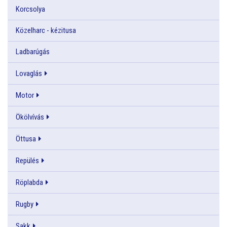
Korcsolya
Közelharc - kézitusa
Ladbarúgás
Lovaglás
Motor
Ökölvívás
Öttusa
Repülés
Röplabda
Rugby
Sakk