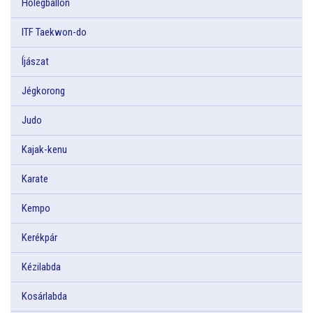
Hőlégballon
ITF Taekwon-do
Íjászat
Jégkorong
Judo
Kajak-kenu
Karate
Kempo
Kerékpár
Kézilabda
Kosárlabda