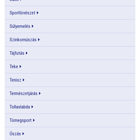
Sportlövészet
Súlyemelés
Szinkornúszás
Tájfutás
Teke
Tenisz
Természetjárás
Tollaslabda
Tömegsport
Úszás