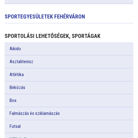
SPORTEGYESÜLETEK FEHÉRVÁRON
SPORTOLÁSI LEHETŐSÉGEK, SPORTÁGAK
Aikido
Asztalitenisz
Atlétika
Birkózás
Box
Falmászás és sziklamászás
Futsal