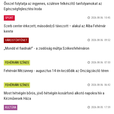
Ősszel folytatja az ingyenes, szülésre felkészítő tanfolyamokat az
Egészségfejlesztési Iroda
SPORT
2026.08.06. 10:45
Szerb center érkezett, másodedző távozott – alakul az Alba Fehérvár
kerete
VÁROSTÖRTÉNET
2026.08.06. 09:52
„Mondd el fiaidnak!” - a zsidóság múltja Székesfehérváron
FEHÉRVÁRI SZÍNES
2026.08.06. 07:03
Fehérvári Mézünnep - augusztus 14-én kezdődik az Országzászló téren
FEHÉRVÁRI SZÍNES
2026.08.06. 06:42
Most hétvégén bőrös, jövő hétvégén kosárfonó alkotó napokra hív a
Kézművesek Háza
KULTÚRA
2026.08.05. 17:59