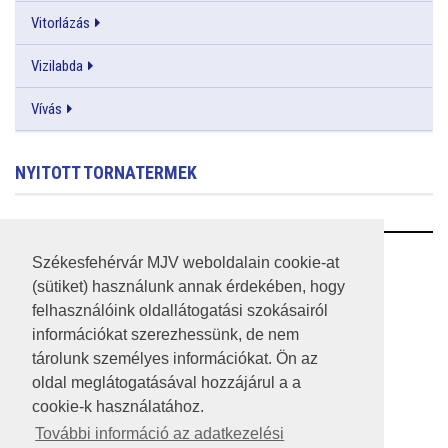
Vitorlázás
Vizilabda
Vívás
NYITOTT TORNATERMEK
RSS
Székesfehérvár MJV weboldalain cookie-at
(sütiket) használunk annak érdekében, hogy
A HONLAP 2017.03.31-I ÁLLAPOTA
felhasználóink oldallátogatási szokásairól
információkat szerezhessünk, de nem
JOGI NYILATKOZAT
tárolunk személyes információkat. Ön az
IMPRESSZUM
oldal meglátogatásával hozzájárul a a
cookie-k használatához.
MÉDIAAJÁNLAT
További információ az adatkezelési