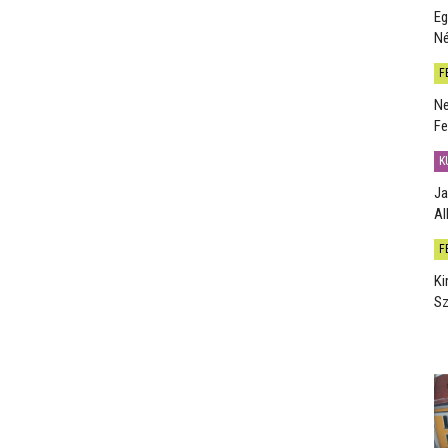
Eg
Né
F
Ne
Fe
K
Ja
Al
F
Ki
Sz