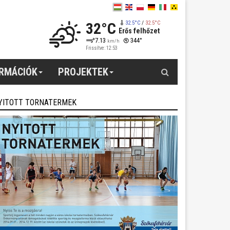
32°C
32.5°C
/
32.5°C
Erős felhőzet
7.13
344°
km/h
Frissítve: 12:53
Keresés
ORMÁCIÓK
PROJEKTEK
YITOTT TORNATERMEK