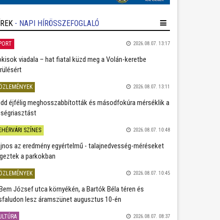
ÍREK
- NAPI HÍRÖSSZEFOGLALÓ
PORT
2026.08.07. 13:17
kisok viadala – hat fiatal küzd meg a Volán-keretbe
rülésért
ÖZLEMÉNYEK
2026.08.07. 13:11
dd éjfélig meghosszabbították és másodfokúra mérséklik a
ségriasztást
EHÉRVÁRI SZÍNES
2026.08.07. 10:48
jnos az eredmény egyértelmű - talajnedvesség-méréseket
geztek a parkokban
ÖZLEMÉNYEK
2026.08.07. 10:45
Bem József utca környékén, a Bartók Béla téren és
sfaludon lesz áramszünet augusztus 10-én
ULTÚRA
2026.08.07. 08:37