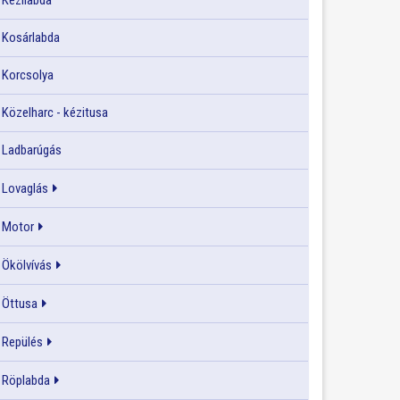
Kézilabda
Kosárlabda
Korcsolya
Közelharc - kézitusa
Ladbarúgás
Lovaglás
Motor
Ökölvívás
Öttusa
Repülés
Röplabda