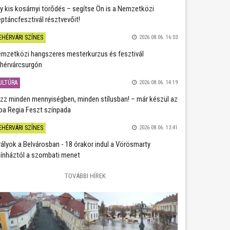
y kis kosárnyi törődés – segítse Ön is a Nemzetközi
ptáncfesztivál résztvevőit!
EHÉRVÁRI SZÍNES
2026.08.06. 16:03
mzetközi hangszeres mesterkurzus és fesztivál
hérvárcsurgón
ULTÚRA
2026.08.06. 14:19
zz minden mennyiségben, minden stílusban! – már készül az
ba Regia Feszt színpada
EHÉRVÁRI SZÍNES
2026.08.06. 13:41
rályok a Belvárosban - 18 órakor indul a Vörösmarty
ínháztól a szombati menet
TOVÁBBI HÍREK