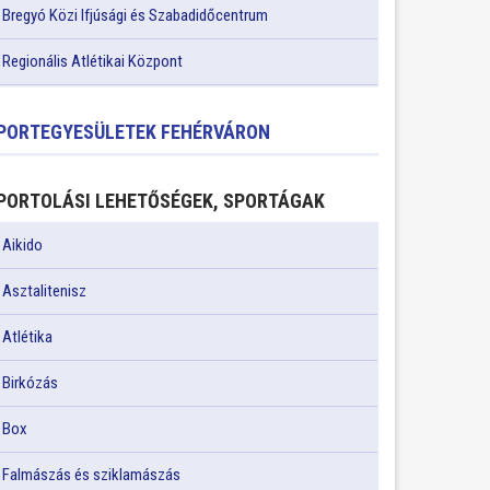
Bregyó Közi Ifjúsági és Szabadidőcentrum
Regionális Atlétikai Központ
PORTEGYESÜLETEK FEHÉRVÁRON
PORTOLÁSI LEHETŐSÉGEK, SPORTÁGAK
Aikido
Asztalitenisz
Atlétika
Birkózás
Box
Falmászás és sziklamászás