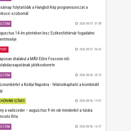
sárnap folytatódik a Hangból Kép programsorozat a
rkocs-szobornál
ULTÚRA
2026.08.07. 07:08
gusztus 14-én pénteken lesz Székesfehérvár fogadalmi
entmiséje
PORT
2026.08.07. 06:42
aposan átalakul a MÁV Előre Foxconn női
plabdacsapatának játékoskerete
ULTÚRA
2026.08.06. 20:23
zeumbérlet a Királyi Napokra - féláronkapható a kombinált
gy
EHÉRVÁRI SZÍNES
2026.08.06. 19:07
ány a vadszeder – augusztus 9-én vár mindenkit a túrára
ncsés Rita
ULTÚRA
2026.08.06. 16:37