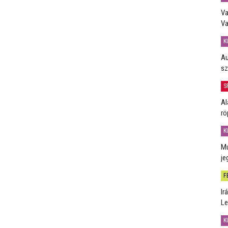
Va
Va
K
Au
sz
S
Al
rö
K
Mú
je
F
Ir
Le
K