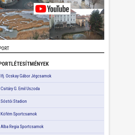
PORT
PORTLÉTESÍTMÉNYEK
Ifj. Ocskay Gábor Jégcsarnok
Csitáry G. Emil Uszoda
Sóstói Stadion
Köfém Sportcsarnok
Alba Regia Sportcsarnok