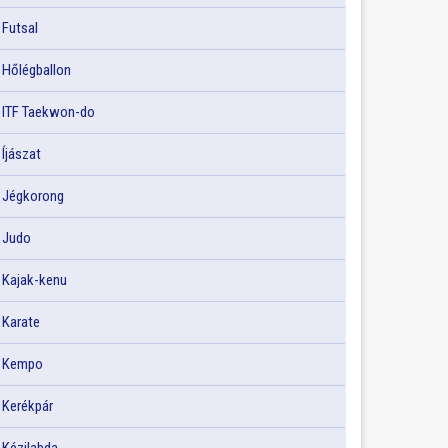
Futsal
Hőlégballon
ITF Taekwon-do
Íjászat
Jégkorong
Judo
Kajak-kenu
Karate
Kempo
Kerékpár