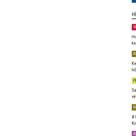
H
S
Ho
ke
K
Ke
hő
F
Sa
vé
K
A 
Ki
K