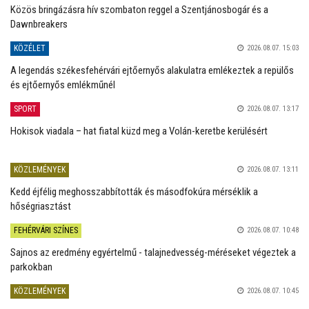
Közös bringázásra hív szombaton reggel a Szentjánosbogár és a
Dawnbreakers
KÖZÉLET
2026.08.07. 15:03
A legendás székesfehérvári ejtőernyős alakulatra emlékeztek a repülős
és ejtőernyős emlékműnél
SPORT
2026.08.07. 13:17
Hokisok viadala – hat fiatal küzd meg a Volán-keretbe kerülésért
KÖZLEMÉNYEK
2026.08.07. 13:11
Kedd éjfélig meghosszabbították és másodfokúra mérséklik a
hőségriasztást
FEHÉRVÁRI SZÍNES
2026.08.07. 10:48
Sajnos az eredmény egyértelmű - talajnedvesség-méréseket végeztek a
parkokban
KÖZLEMÉNYEK
2026.08.07. 10:45