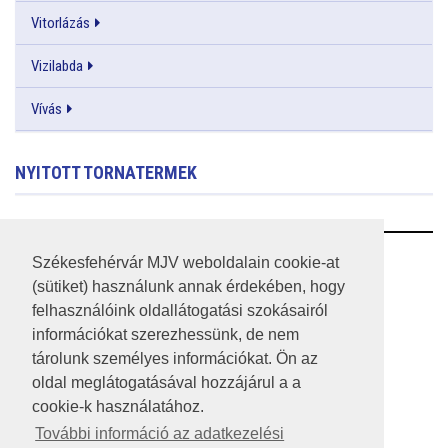
Vitorlázás
Vizilabda
Vívás
NYITOTT TORNATERMEK
RSS
Székesfehérvár MJV weboldalain cookie-at
(sütiket) használunk annak érdekében, hogy
A HONLAP 2017.03.31-I ÁLLAPOTA
felhasználóink oldallátogatási szokásairól
információkat szerezhessünk, de nem
JOGI NYILATKOZAT
tárolunk személyes információkat. Ön az
IMPRESSZUM
oldal meglátogatásával hozzájárul a a
cookie-k használatához.
MÉDIAAJÁNLAT
További információ az adatkezelési