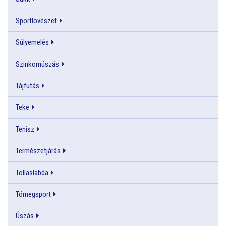
Sportlövészet
Súlyemelés
Szinkornúszás
Tájfutás
Teke
Tenisz
Természetjárás
Tollaslabda
Tömegsport
Úszás