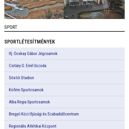
SPORT
SPORTLÉTESÍTMÉNYEK
Ifj. Ocskay Gábor Jégcsarnok
Csitáry G. Emil Uszoda
Sóstói Stadion
Köfém Sportcsarnok
Alba Regia Sportcsarnok
Bregyó Közi Ifjúsági és Szabadidőcentrum
Regionális Atlétikai Központ