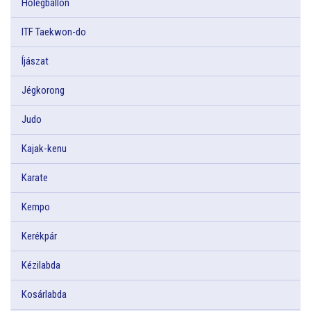
Hőlégballon
ITF Taekwon-do
Íjászat
Jégkorong
Judo
Kajak-kenu
Karate
Kempo
Kerékpár
Kézilabda
Kosárlabda