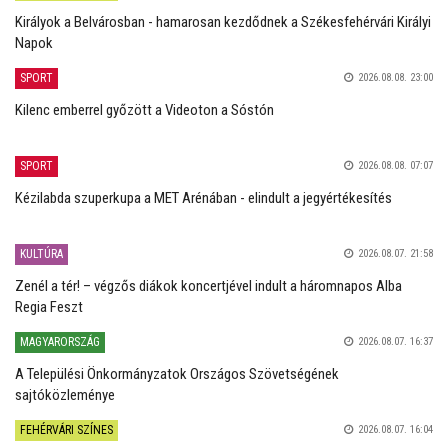
Királyok a Belvárosban - hamarosan kezdődnek a Székesfehérvári Királyi
Napok
SPORT
2026.08.08. 23:00
Kilenc emberrel győzött a Videoton a Sóstón
SPORT
2026.08.08. 07:07
Kézilabda szuperkupa a MET Arénában - elindult a jegyértékesítés
KULTÚRA
2026.08.07. 21:58
Zenél a tér! – végzős diákok koncertjével indult a háromnapos Alba
Regia Feszt
MAGYARORSZÁG
2026.08.07. 16:37
A Települési Önkormányzatok Országos Szövetségének
sajtóközleménye
FEHÉRVÁRI SZÍNES
2026.08.07. 16:04