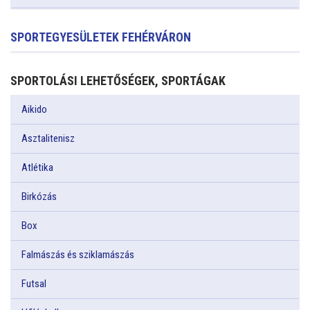
SPORTEGYESÜLETEK FEHÉRVÁRON
SPORTOLÁSI LEHETŐSÉGEK, SPORTÁGAK
Aikido
Asztalitenisz
Atlétika
Birkózás
Box
Falmászás és sziklamászás
Futsal