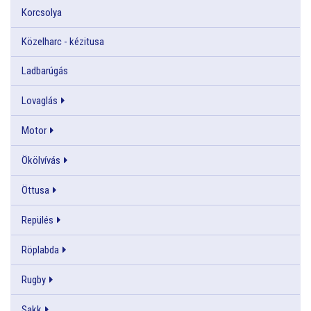
Korcsolya
Közelharc - kézitusa
Ladbarúgás
Lovaglás
Motor
Ökölvívás
Öttusa
Repülés
Röplabda
Rugby
Sakk