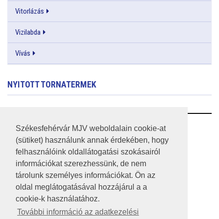
Vitorlázás
Vizilabda
Vívás
NYITOTT TORNATERMEK
RSS
Székesfehérvár MJV weboldalain cookie-at
(sütiket) használunk annak érdekében, hogy
A HONLAP 2017.03.31-I ÁLLAPOTA
felhasználóink oldallátogatási szokásairól
információkat szerezhessünk, de nem
JOGI NYILATKOZAT
tárolunk személyes információkat. Ön az
IMPRESSZUM
oldal meglátogatásával hozzájárul a a
cookie-k használatához.
MÉDIAAJÁNLAT
További információ az adatkezelési