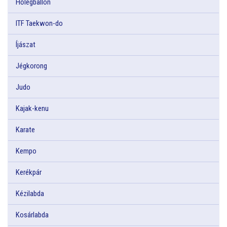
Hőlégballon
ITF Taekwon-do
Íjászat
Jégkorong
Judo
Kajak-kenu
Karate
Kempo
Kerékpár
Kézilabda
Kosárlabda