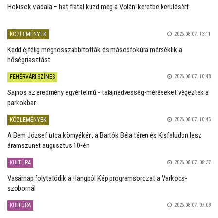
Hokisok viadala – hat fiatal küzd meg a Volán-keretbe kerülésért
KÖZLEMÉNYEK
2026.08.07. 13:11
Kedd éjfélig meghosszabbították és másodfokúra mérséklik a
hőségriasztást
FEHÉRVÁRI SZÍNES
2026.08.07. 10:48
Sajnos az eredmény egyértelmű - talajnedvesség-méréseket végeztek a
parkokban
KÖZLEMÉNYEK
2026.08.07. 10:45
A Bem József utca környékén, a Bartók Béla téren és Kisfaludon lesz
áramszünet augusztus 10-én
KULTÚRA
2026.08.07. 08:37
Vasárnap folytatódik a Hangból Kép programsorozat a Varkocs-
szobornál
KULTÚRA
2026.08.07. 07:08