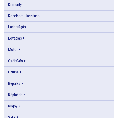
Korcsolya
Közelharc - kézitusa
Ladbarúgás
Lovaglás
Motor
Ökölvívás
Öttusa
Repülés
Röplabda
Rugby
Sakk