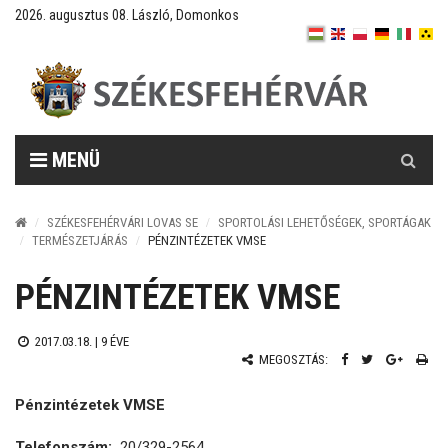
2026. augusztus 08. László, Domonkos
Keresés
MENÜ
SZÉKESFEHÉRVÁRI LOVAS SE
SPORTOLÁSI LEHETŐSÉGEK, SPORTÁGAK
TERMÉSZETJÁRÁS
PÉNZINTÉZETEK VMSE
PÉNZINTÉZETEK VMSE
2017.03.18. |
9 ÉVE
MEGOSZTÁS:
Pénzintézetek VMSE
Telefonszám:
20/329-2564