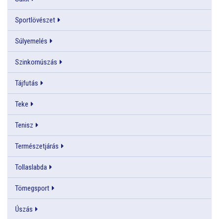
Sportlövészet
Súlyemelés
Szinkornúszás
Tájfutás
Teke
Tenisz
Természetjárás
Tollaslabda
Tömegsport
Úszás