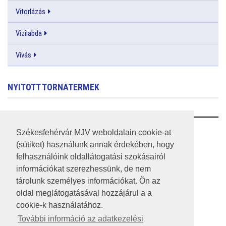
Vitorlázás
Vizilabda
Vívás
NYITOTT TORNATERMEK
RSS
Székesfehérvár MJV weboldalain cookie-at
(sütiket) használunk annak érdekében, hogy
A HONLAP 2017.03.31-I ÁLLAPOTA
felhasználóink oldallátogatási szokásairól
információkat szerezhessünk, de nem
JOGI NYILATKOZAT
tárolunk személyes információkat. Ön az
IMPRESSZUM
oldal meglátogatásával hozzájárul a a
cookie-k használatához.
MÉDIAAJÁNLAT
További információ az adatkezelési