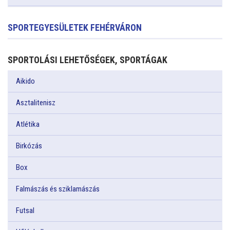
SPORTEGYESÜLETEK FEHÉRVÁRON
SPORTOLÁSI LEHETŐSÉGEK, SPORTÁGAK
Aikido
Asztalitenisz
Atlétika
Birkózás
Box
Falmászás és sziklamászás
Futsal