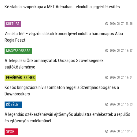
Kézilabda szuperkupa a MET Arénában - elindult a jegyértékesítés
KULTÚRA
2026.08.07. 21:58
Zenél a tér! – végzős diákok koncertjével indult a háromnapos Alba
Regia Feszt
MAGYARORSZÁG
2026.08.07. 16:37
A Települési Önkormányzatok Országos Szövetségének
sajtóközleménye
FEHÉRVÁRI SZÍNES
2026.08.07. 16:04
Közös bringázásra hív szombaton reggel a Szentjánosbogár és a
Dawnbreakers
KÖZÉLET
2026.08.07. 15:03
A legendás székesfehérvári ejtőernyős alakulatra emlékeztek a repülős
és ejtőernyős emlékműnél
SPORT
2026.08.07. 13:17