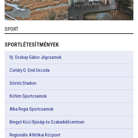
SPORT
SPORTLÉTESÍTMÉNYEK
Ifj. Ocskay Gábor Jégcsarnok
Csitáry G. Emil Uszoda
Sóstói Stadion
Köfém Sportcsarnok
Alba Regia Sportcsarnok
Bregyó Közi Ifjúsági és Szabadidőcentrum
Regionális Atlétikai Központ