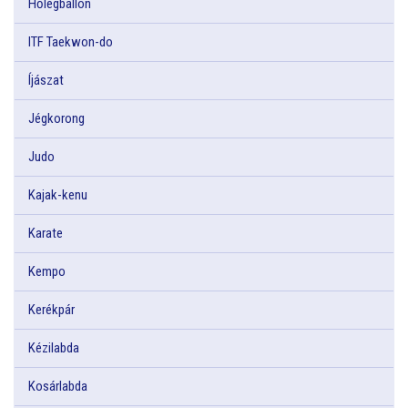
Hőlégballon
ITF Taekwon-do
Íjászat
Jégkorong
Judo
Kajak-kenu
Karate
Kempo
Kerékpár
Kézilabda
Kosárlabda