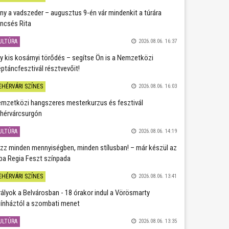
ány a vadszeder – augusztus 9-én vár mindenkit a túrára
ncsés Rita
ULTÚRA
2026.08.06. 16:37
y kis kosárnyi törődés – segítse Ön is a Nemzetközi
ptáncfesztivál résztvevőit!
EHÉRVÁRI SZÍNES
2026.08.06. 16:03
mzetközi hangszeres mesterkurzus és fesztivál
hérvárcsurgón
ULTÚRA
2026.08.06. 14:19
zz minden mennyiségben, minden stílusban! – már készül az
ba Regia Feszt színpada
EHÉRVÁRI SZÍNES
2026.08.06. 13:41
rályok a Belvárosban - 18 órakor indul a Vörösmarty
ínháztól a szombati menet
ULTÚRA
2026.08.06. 13:35