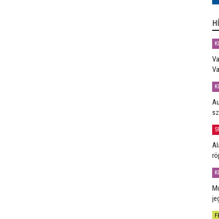
H
K
Va
Va
K
Au
sz
S
Al
rö
K
Mú
je
F