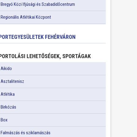
Bregyó Közi Ifjúsági és Szabadidőcentrum
Regionális Atlétikai Központ
PORTEGYESÜLETEK FEHÉRVÁRON
PORTOLÁSI LEHETŐSÉGEK, SPORTÁGAK
Aikido
Asztalitenisz
Atlétika
Birkózás
Box
Falmászás és sziklamászás