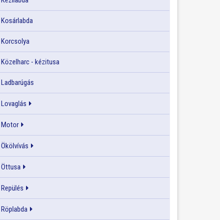
Kézilabda
Kosárlabda
Korcsolya
Közelharc - kézitusa
Ladbarúgás
Lovaglás
Motor
Ökölvívás
Öttusa
Repülés
Röplabda