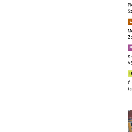
Pl
Sz
G
Me
Zo
K
Sz
V5
F
Ős
ta