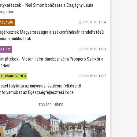
etykafészek – Neil Simon bohózata a Csajághy Laura
ínpadon
AZDASÁG
2026.08.06. 11:04
gérkeztek Magyarországra a székesfehérvári rendeltetésű
nson midibuszok
ULTÚRA
2026.08.06. 10:53
íni játékok - Victor Haïm-darabbal vár a Prospero Színkör a
4-ben
EHÉRVÁRI SZÍNES
2026.08.06. 10:47
szel folytatja az ingyenes, szülésre felkészítő
nfolyamokat az Egészségfejlesztési Iroda
TOVÁBBI HÍREK