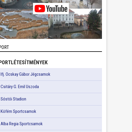
PORT
PORTLÉTESÍTMÉNYEK
Ifj. Ocskay Gábor Jégcsarnok
Csitáry G. Emil Uszoda
Sóstói Stadion
Köfém Sportcsarnok
Alba Regia Sportcsarnok