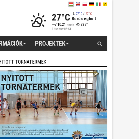
27°C
27°C
/
27°C
Borús égbolt
10.21
339°
km/h
Frissítve: 08:54
Keresés
ORMÁCIÓK
PROJEKTEK
YITOTT TORNATERMEK