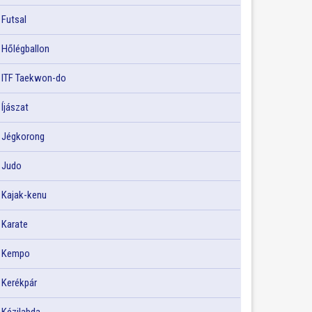
Futsal
Hőlégballon
ITF Taekwon-do
Íjászat
Jégkorong
Judo
Kajak-kenu
Karate
Kempo
Kerékpár