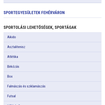
SPORTEGYESÜLETEK FEHÉRVÁRON
SPORTOLÁSI LEHETŐSÉGEK, SPORTÁGAK
Aikido
Asztalitenisz
Atlétika
Birkózás
Box
Falmászás és sziklamászás
Futsal