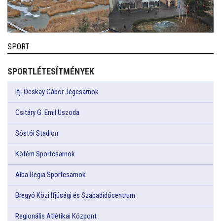
SPORT
SPORTLÉTESÍTMÉNYEK
Ifj. Ocskay Gábor Jégcsarnok
Csitáry G. Emil Uszoda
Sóstói Stadion
Köfém Sportcsarnok
Alba Regia Sportcsarnok
Bregyó Közi Ifjúsági és Szabadidőcentrum
Regionális Atlétikai Központ