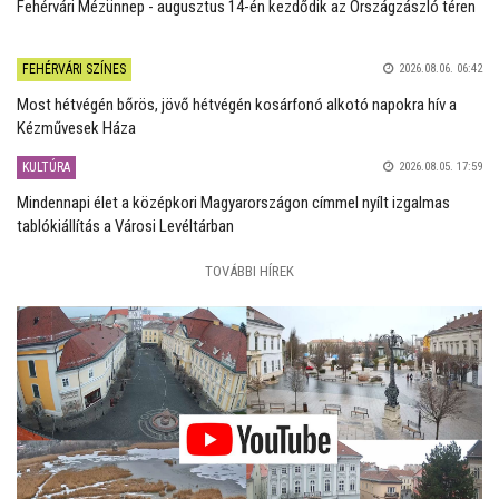
Fehérvári Mézünnep - augusztus 14-én kezdődik az Országzászló téren
FEHÉRVÁRI SZÍNES
2026.08.06. 06:42
Most hétvégén bőrös, jövő hétvégén kosárfonó alkotó napokra hív a
Kézművesek Háza
KULTÚRA
2026.08.05. 17:59
Mindennapi élet a középkori Magyarországon címmel nyílt izgalmas
tablókiállítás a Városi Levéltárban
TOVÁBBI HÍREK