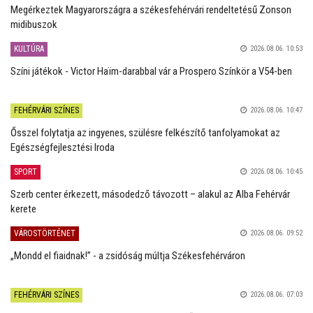
Megérkeztek Magyarországra a székesfehérvári rendeltetésű Zonson
midibuszok
KULTÚRA
2026.08.06. 10:53
Színi játékok - Victor Haïm-darabbal vár a Prospero Színkör a V54-ben
FEHÉRVÁRI SZÍNES
2026.08.06. 10:47
Ősszel folytatja az ingyenes, szülésre felkészítő tanfolyamokat az
Egészségfejlesztési Iroda
SPORT
2026.08.06. 10:45
Szerb center érkezett, másodedző távozott – alakul az Alba Fehérvár
kerete
VÁROSTÖRTÉNET
2026.08.06. 09:52
„Mondd el fiaidnak!” - a zsidóság múltja Székesfehérváron
FEHÉRVÁRI SZÍNES
2026.08.06. 07:03