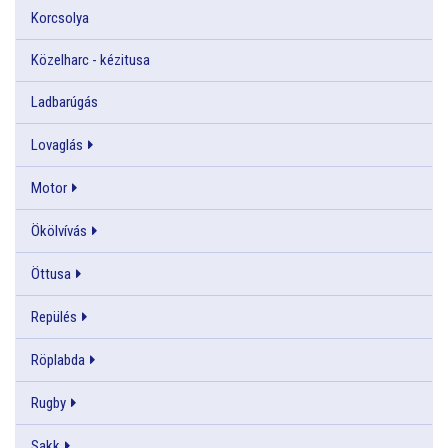
Korcsolya
Közelharc - kézitusa
Ladbarúgás
Lovaglás
Motor
Ökölvívás
Öttusa
Repülés
Röplabda
Rugby
Sakk