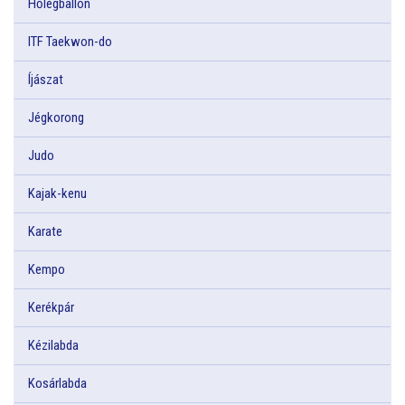
Hőlégballon
ITF Taekwon-do
Íjászat
Jégkorong
Judo
Kajak-kenu
Karate
Kempo
Kerékpár
Kézilabda
Kosárlabda