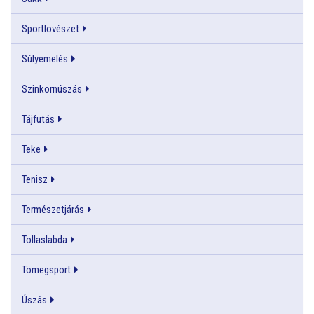
Sportlövészet
Súlyemelés
Szinkornúszás
Tájfutás
Teke
Tenisz
Természetjárás
Tollaslabda
Tömegsport
Úszás