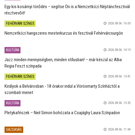
Egy kis kosárnyi törődés – segítse Ön is a Nemzetközi Néptáncfesztivál
résztvevőit!
FEHÉRVÁRI SZÍNES
2026.08.06. 16:03
Nemzetközi hangszeres mesterkurzus és fesztivál Fehérvárcsurgón
KULTÚRA
2026.08.06. 14:19
Jazz minden mennyiségben, minden stílusban! – már készül az Alba
Regia Feszt színpada
FEHÉRVÁRI SZÍNES
2026.08.06. 13:41
Királyok a Belvárosban - 18 órakor indul a Vörösmarty Színháztól a
szombati menet
KULTÚRA
2026.08.06. 13:35
Pletykafészek – Neil Simon bohózata a Csajághy Laura Színpadon
GAZDASÁG
2026.08.06. 11:04