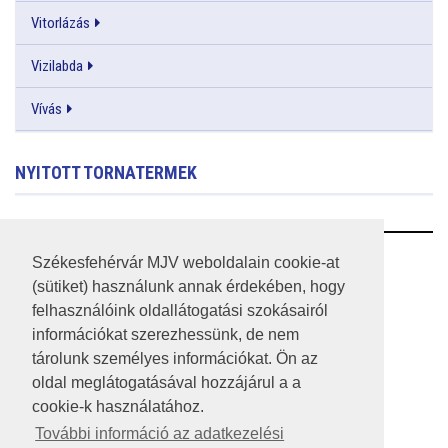
Vitorlázás
Vizilabda
Vívás
NYITOTT TORNATERMEK
RSS
Székesfehérvár MJV weboldalain cookie-at
(sütiket) használunk annak érdekében, hogy
A HONLAP 2017.03.31-I ÁLLAPOTA
felhasználóink oldallátogatási szokásairól
információkat szerezhessünk, de nem
JOGI NYILATKOZAT
tárolunk személyes információkat. Ön az
IMPRESSZUM
oldal meglátogatásával hozzájárul a a
cookie-k használatához.
MÉDIAAJÁNLAT
További információ az adatkezelési