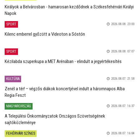
Királyok a Belvárosban - hamarosan kezdődnek a Székesfehérvári Királyi
Napok
SPORT
2026.08.08. 23:00
Kilenc emberrel győzött a Videoton a Sóstón
SPORT
2026.08.08. 07:07
Kézilabda szuperkupa a MET Arénában - elindult a jegyértékesítés
KULTÚRA
2026.08.07. 21:58
Zenél a tér! – végzős diákok koncertjével indult a háromnapos Alba
Regia Feszt
MAGYARORSZÁG
2026.08.07. 16:37
A Települési Önkormányzatok Országos Szövetségének
sajtóközleménye
FEHÉRVÁRI SZÍNES
2026.08.07. 16:04