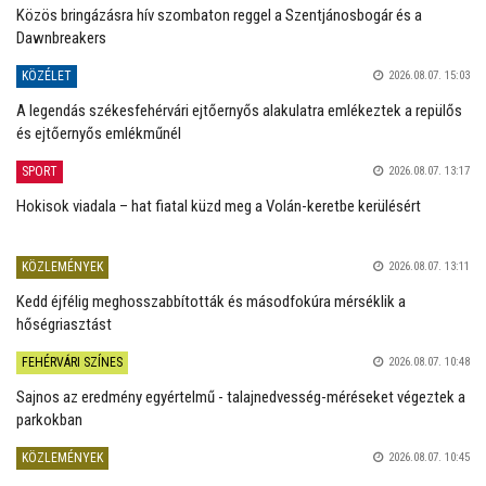
Közös bringázásra hív szombaton reggel a Szentjánosbogár és a
Dawnbreakers
KÖZÉLET
2026.08.07. 15:03
A legendás székesfehérvári ejtőernyős alakulatra emlékeztek a repülős
és ejtőernyős emlékműnél
SPORT
2026.08.07. 13:17
Hokisok viadala – hat fiatal küzd meg a Volán-keretbe kerülésért
KÖZLEMÉNYEK
2026.08.07. 13:11
Kedd éjfélig meghosszabbították és másodfokúra mérséklik a
hőségriasztást
FEHÉRVÁRI SZÍNES
2026.08.07. 10:48
Sajnos az eredmény egyértelmű - talajnedvesség-méréseket végeztek a
parkokban
KÖZLEMÉNYEK
2026.08.07. 10:45