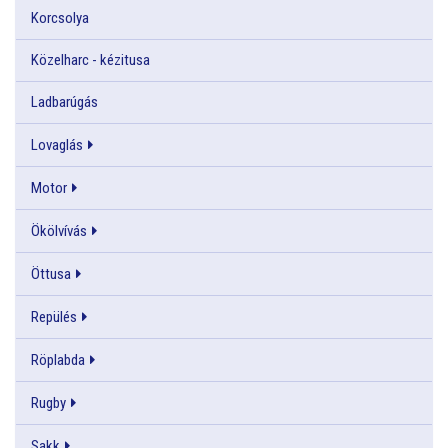
Korcsolya
Közelharc - kézitusa
Ladbarúgás
Lovaglás
Motor
Ökölvívás
Öttusa
Repülés
Röplabda
Rugby
Sakk