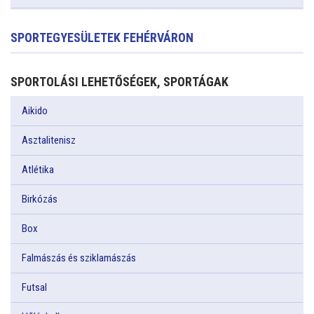
SPORTEGYESÜLETEK FEHÉRVÁRON
SPORTOLÁSI LEHETŐSÉGEK, SPORTÁGAK
Aikido
Asztalitenisz
Atlétika
Birkózás
Box
Falmászás és sziklamászás
Futsal