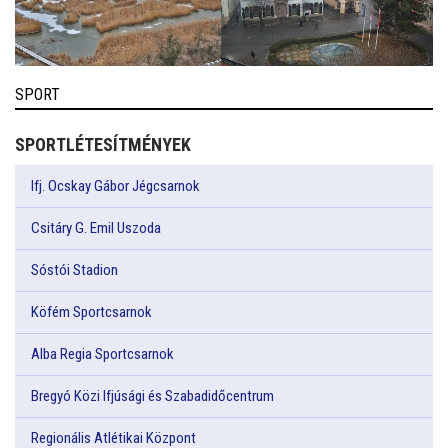
SPORT
SPORTLÉTESÍTMÉNYEK
Ifj. Ocskay Gábor Jégcsarnok
Csitáry G. Emil Uszoda
Sóstói Stadion
Köfém Sportcsarnok
Alba Regia Sportcsarnok
Bregyó Közi Ifjúsági és Szabadidőcentrum
Regionális Atlétikai Központ