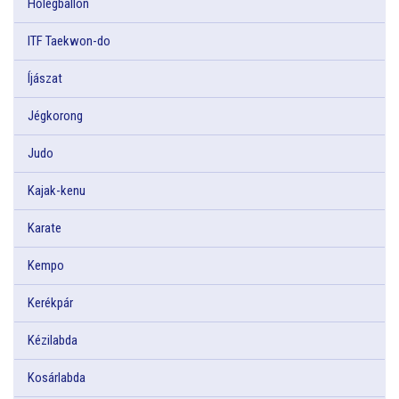
Hőlégballon
ITF Taekwon-do
Íjászat
Jégkorong
Judo
Kajak-kenu
Karate
Kempo
Kerékpár
Kézilabda
Kosárlabda