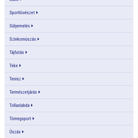
Sportlövészet
Súlyemelés
Szinkornúszás
Tájfutás
Teke
Tenisz
Természetjárás
Tollaslabda
Tömegsport
Úszás