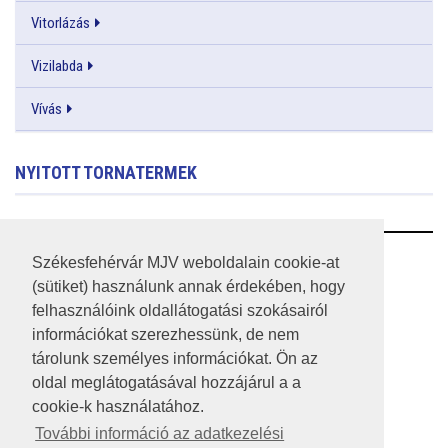
Vitorlázás
Vizilabda
Vívás
NYITOTT TORNATERMEK
RSS
Székesfehérvár MJV weboldalain cookie-at
(sütiket) használunk annak érdekében, hogy
A HONLAP 2017.03.31-I ÁLLAPOTA
felhasználóink oldallátogatási szokásairól
információkat szerezhessünk, de nem
JOGI NYILATKOZAT
tárolunk személyes információkat. Ön az
IMPRESSZUM
oldal meglátogatásával hozzájárul a a
cookie-k használatához.
MÉDIAAJÁNLAT
További információ az adatkezelési