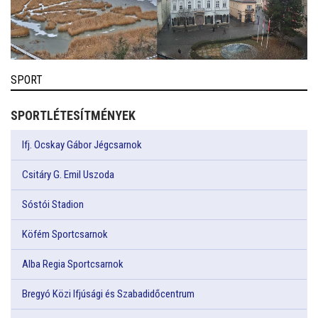
SPORT
SPORTLÉTESÍTMÉNYEK
Ifj. Ocskay Gábor Jégcsarnok
Csitáry G. Emil Uszoda
Sóstói Stadion
Köfém Sportcsarnok
Alba Regia Sportcsarnok
Bregyó Közi Ifjúsági és Szabadidőcentrum