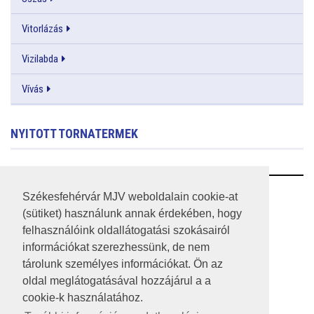
Vitorlázás
Vizilabda
Vívás
NYITOTT TORNATERMEK
RSS
Székesfehérvár MJV weboldalain cookie-at
(sütiket) használunk annak érdekében, hogy
A HONLAP 2017.03.31-I ÁLLAPOTA
felhasználóink oldallátogatási szokásairól
információkat szerezhessünk, de nem
JOGI NYILATKOZAT
tárolunk személyes információkat. Ön az
IMPRESSZUM
oldal meglátogatásával hozzájárul a a
cookie-k használatához.
MÉDIAAJÁNLAT