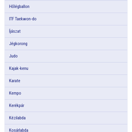
Hőlégballon
ITF Taekwon-do
Íjászat
Jégkorong
Judo
Kajak-kenu
Karate
Kempo
Kerékpár
Kézilabda
Kosárlabda