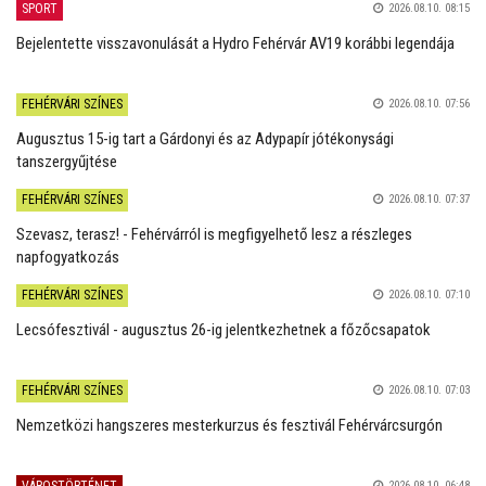
SPORT
2026.08.10. 08:15
Bejelentette visszavonulását a Hydro Fehérvár AV19 korábbi legendája
FEHÉRVÁRI SZÍNES
2026.08.10. 07:56
Augusztus 15-ig tart a Gárdonyi és az Adypapír jótékonysági
tanszergyűjtése
FEHÉRVÁRI SZÍNES
2026.08.10. 07:37
Szevasz, terasz! - Fehérvárról is megfigyelhető lesz a részleges
napfogyatkozás
FEHÉRVÁRI SZÍNES
2026.08.10. 07:10
Lecsófesztivál - augusztus 26-ig jelentkezhetnek a főzőcsapatok
FEHÉRVÁRI SZÍNES
2026.08.10. 07:03
Nemzetközi hangszeres mesterkurzus és fesztivál Fehérvárcsurgón
VÁROSTÖRTÉNET
2026.08.10. 06:48