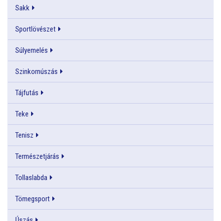
Sakk
Sportlövészet
Súlyemelés
Szinkornúszás
Tájfutás
Teke
Tenisz
Természetjárás
Tollaslabda
Tömegsport
Úszás