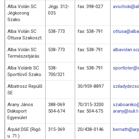
Alba Volán SC
Jégp. 312-
fax: 398-027
avschoki@al
Jégkorong
035
Szako.
Alba Volán SC
538-773
fax: 538-791
ottusa@alba
Öttusa Szakoszt.
Alba Volán SC
538-773
fax: 538-791
albavolan.s
Természetjárás
Alba Volánb SC
538-
fax: 538-791
sportloter@
Sportlövő Szako.
700/321
Albatrosz Repülő
30/959-8897
sziladydezs
SE
Arany János
388-069
70/315-3200
szaboaniko@
Diáksport
504-674
fax: 504-675
arany@suli.t
Egyesület
Árpád DSE (Rigó
315-369
20/438-0146
bernath@arp
u. 71.)