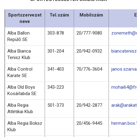
Sportszervezet
Tel.szám
Mobilszám
E
neve
Alba Ballon
303-878
20/777-9080
zonemeth@d
Repülő SE
Alba Bianca
301-204
20/942-0932
biancatenis
Tenisz Klub
Alba Control
341-403
70/776-3604
janos.szarv
Karate SE
Alba Old Boys
343-223
mohai64@fre
Kosárlabda SE
Alba Regia
501-373
20/942-2877
arak@arakatl
Atlétikai Klub
Alba Regia Boksz
20/456-9445
herman.box
Klub