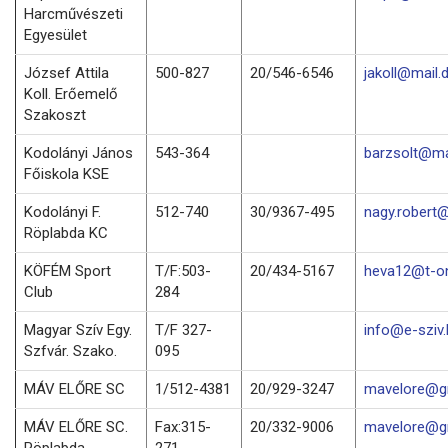
Harcművészeti
Egyesület
József Attila
500-827
20/546-6546
jakoll@mail.
Koll. Erőemelő
Szakoszt
Kodolányi János
543-364
barzsolt@mai
Főiskola KSE
Kodolányi F.
512-740
30/9367-495
nagy.robert@
Röplabda KC
KÖFÉM Sport
T/F:503-
20/434-5167
heva12@t-on
Club
284
Magyar Szív Egy.
T/F 327-
info@e-sziv.
Szfvár. Szako.
095
MÁV ELŐRE SC
1/512-4381
20/929-3247
mavelore@g
MÁV ELŐRE SC.
Fax:315-
20/332-9006
mavelore@g
Röplabda
271