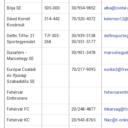
Bója SE
505-000
30/954-9852
alba@civital.
Dávid Kornél
314-442
70/320-4372
kelemen12@f
Kosársuli
Delfin Tiffer 21
T/F:303-
30/939-3138
delfinsporte
Sportegyesület
268
30/351-5177
Dunafém -
30/901-3478
maroshegyd
Maroshegy SE
Európai Családi
70/217-9095
eurike2@fre
és Ifjúsági
Szabadidős SE
Fehérvár
fehervarenth
Enthroners
Fehérvár FC
20/248-4877
titkarsag@fc
Fehérvár KC
20/943-8765
fkkc@t-onlin