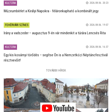
KULTÚRA
2026.08.06. 20:23
Múzeumbérlet a Királyi Napokra - féláronkapható a kombinált jegy
FEHÉRVÁRI SZÍNES
2026.08.06. 19:07
Irány a vadszeder – augusztus 9-én vár mindenkit a túrára Lencsés Rita
KULTÚRA
2026.08.06. 16:37
Egy kis kosárnyi törődés – segítse Ön is a Nemzetközi Néptáncfesztivál
résztvevőit!
TOVÁBBI HÍREK