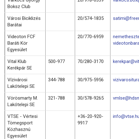
Boksz Club
Városi Biciklizés
20/574-1835
satimi@free
Barátai
Videoton FCF
20/770-6959
nemetheszt
Baráti Kör
videotonbara
Egyesület
Vital Klub
500-977
70/280-3170
kerekpar@vit
Kerékpár SE
Vízivárosi
344-788
30/975-5956
vizivarositu
Lakótelepi SE
Vörösmarty M.
321-788
30/578-9265
vmlse@hdsn
Lakótelepi SE
VTSE - Vértesi
+36-20-920-
info@vtse.h
Tömegsport
9917
Közhasznú
Egyesület