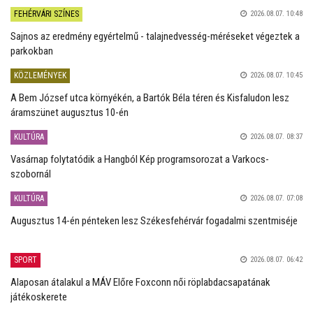
FEHÉRVÁRI SZÍNES
2026.08.07. 10:48
Sajnos az eredmény egyértelmű - talajnedvesség-méréseket végeztek a
parkokban
KÖZLEMÉNYEK
2026.08.07. 10:45
A Bem József utca környékén, a Bartók Béla téren és Kisfaludon lesz
áramszünet augusztus 10-én
KULTÚRA
2026.08.07. 08:37
Vasárnap folytatódik a Hangból Kép programsorozat a Varkocs-
szobornál
KULTÚRA
2026.08.07. 07:08
Augusztus 14-én pénteken lesz Székesfehérvár fogadalmi szentmiséje
SPORT
2026.08.07. 06:42
Alaposan átalakul a MÁV Előre Foxconn női röplabdacsapatának
játékoskerete