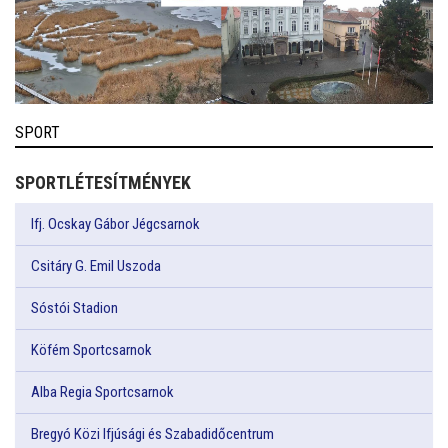
SPORT
SPORTLÉTESÍTMÉNYEK
Ifj. Ocskay Gábor Jégcsarnok
Csitáry G. Emil Uszoda
Sóstói Stadion
Köfém Sportcsarnok
Alba Regia Sportcsarnok
Bregyó Közi Ifjúsági és Szabadidőcentrum