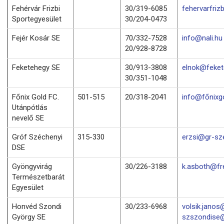
Fehérvár Frizbi
30/319-6085
fehervarfri
Sportegyesület
30/204-0473
Fejér Kosár SE
70/332-7528
info@nali.hu
20/928-8728
Feketehegy SE
30/913-3808
elnok@feket
30/351-1048
Főnix Gold FC.
501-515
20/318-2041
info@főnixg
Utánpótlás
nevelő SE
Gróf Széchenyi
315-330
erzsi@gr-sz
DSE
Gyöngyvirág
30/226-3188
k.asboth@fr
Természetbarát
Egyesület
Honvéd Szondi
30/233-6968
volsik.janos
György SE
szszondise@