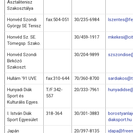
Asztalitenisz
Szakosztálya
Honvéd Szondi
fax:504-051
30/235-6984
lszentes@fej
György SE Tenisz
Honvéd Sz. SE.
30/459-1917
mkekesi@cit
Tömegsp. Szako.
Honvéd Szondi
30/204-9899
szszondise@
Birkózó
Szakoszt.
Hullám '91 UVE
fax:310-644
70/360-8700
sardiakos@t-
Hunyadi Diák
T/F:342-
20/333-7961
hunyadidse@
Sport és
557
Kulturális Egyes.
I. István Diák
318-364
30/301-3883
borostyanla
Sport Egyesület
diaksport.hu
Japán
20/397-8135
idapa@freem