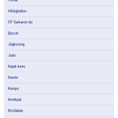
Hőlégballon
ITF Taekwon-do
Íjászat
Jégkorong
Judo
Kajak-kenu
Karate
Kempo
Kerékpár
Kézilabda