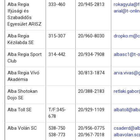
Alba Regia
333-460
20/945-2813
rokagyula@f
Ifjúsági és
arial@t-onli
Szabadidős
Egyesület ARISZ
Alba Regia
315-307
20/960-8030
dropko.m@c
Kézilabda SE
Alba Regia Sport
314-442
20/934-7908
albasc1@t-o
Club
Alba Regia Vívó
30/813-1874
arva.vivas@
Akadémia
Alba Shotokan
20/388-2183
retlaki.gabo
Dojo SE
Alba Toll SE
T/F:345-
20/929-1109
albatoll@alba
678
Alba Volán SC
538-750
20/956-0775
csaderd@alb
538-773
20/967-7018
albavolan.s