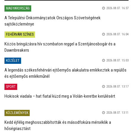
MAGYARORSZÁG
2026.08.07. 16:37
A Települési Önkormányzatok Országos Szövetségének
sajtóközleménye
FEHÉRVÁRI SZÍNES
2026.08.07. 16:04
Közös bringázásra hív szombaton reggel a Szentjánosbogár és a
Dawnbreakers
KÖZÉLET
2026.08.07. 15:03
A legendás székesfehérvári ejtőernyős alakulatra emlékeztek a repülős
és ejtőernyős emlékműnél
SPORT
2026.08.07. 13:17
Hokisok viadala – hat fiatal küzd meg a Volán-keretbe kerülésért
KÖZLEMÉNYEK
2026.08.07. 13:11
Kedd éjfélig meghosszabbították és másodfokúra mérséklik a
hőségriasztást