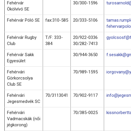
Fehérvár
30/300-1596
turosarnold
Ökölvívó SE
Fehérvár Póló SE
fax:310-585
20/333-5106
tamas.rump
fehervarpol
Fehérvár Rugby
T/F: 333-
20/922-0336
gyolcsosf@f
Club
384
30/282-7413
Fehérvár Sakk
30/944-3650
f.sesakk@gm
Egyesület
Fehérvári
70/989-1595
iorgovany@
Görkorcsolya
Club SE
Fehérvári
70/3113041
70/902-9117
info@jegesm
Jegesmedvék SC
Fehérvári
70/385-0025
kissnorbert
Vadmacskák (női
jégkorong)