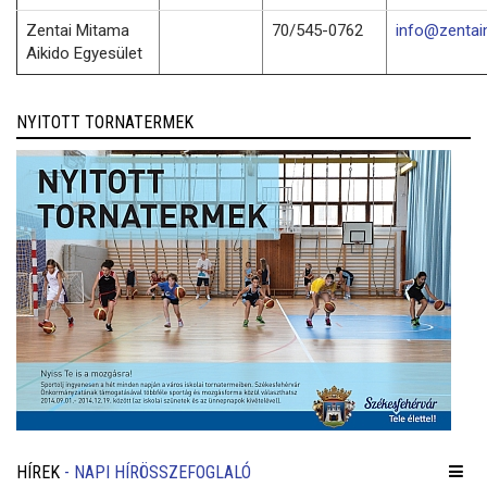
Zentai Mitama
70/545-0762
info@zentai
Aikido Egyesület
NYITOTT TORNATERMEK
HÍREK
- NAPI HÍRÖSSZEFOGLALÓ