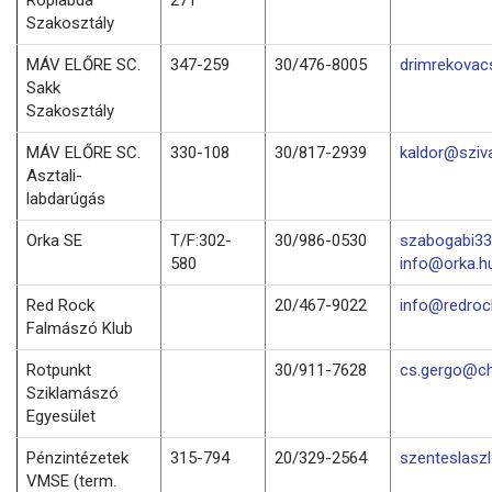
Szakosztály
MÁV ELŐRE SC.
347-259
30/476-8005
drimrekovac
Sakk
Szakosztály
MÁV ELŐRE SC.
330-108
30/817-2939
kaldor@sziv
Asztali-
labdarúgás
Orka SE
T/F:302-
30/986-0530
szabogabi33
580
info@orka.h
Red Rock
20/467-9022
info@redro
Falmászó Klub
Rotpunkt
30/911-7628
cs.gergo@ch
Sziklamászó
Egyesület
Pénzintézetek
315-794
20/329-2564
szenteslasz
VMSE (term.