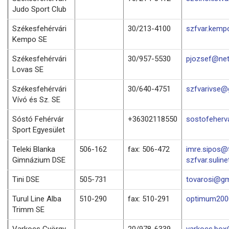
Judo Sport Club
Székesfehérvári
30/213-4100
szfvar.kemp
Kempo SE
Székesfehérvári
30/957-5530
pjozsef@net
Lovas SE
Székesfehérvári
30/640-4751
szfvarivse@
Vívó és Sz. SE
Sóstó Fehérvár
+36302118550
sostofeher
Sport Egyesület
Teleki Blanka
506-162
fax: 506-472
imre.sipos@t
Gimnázium DSE
szfvar.suline
Tini DSE
505-731
tovarosi@gm
Turul Line Alba
510-290
fax: 510-291
optimum2000
Trimm SE
Varkocs György
20/978-6339
varkocs.bo