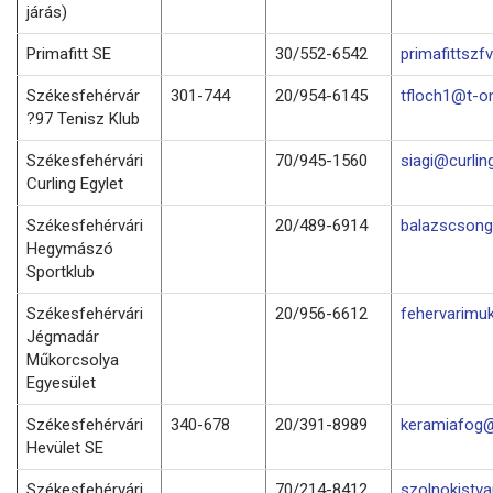
járás)
Primafitt SE
30/552-6542
primafittsz
Székesfehérvár
301-744
20/954-6145
tfloch1@t-on
?97 Tenisz Klub
Székesfehérvári
70/945-1560
siagi@curlin
Curling Egylet
Székesfehérvári
20/489-6914
balazscson
Hegymászó
Sportklub
Székesfehérvári
20/956-6612
fehervarimu
Jégmadár
Műkorcsolya
Egyesület
Székesfehérvári
340-678
20/391-8989
keramiafog@
Hevület SE
Székesfehérvári
70/214-8412
szolnokistv