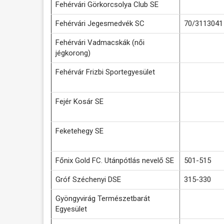
Fehérvári Görkorcsolya Club SE
Fehérvári Jegesmedvék SC
70/3113041
Fehérvári Vadmacskák (női
jégkorong)
Fehérvár Frizbi Sportegyesület
Fejér Kosár SE
Feketehegy SE
Főnix Gold FC. Utánpótlás nevelő SE
501-515
Gróf Széchenyi DSE
315-330
Gyöngyvirág Természetbarát
Egyesület