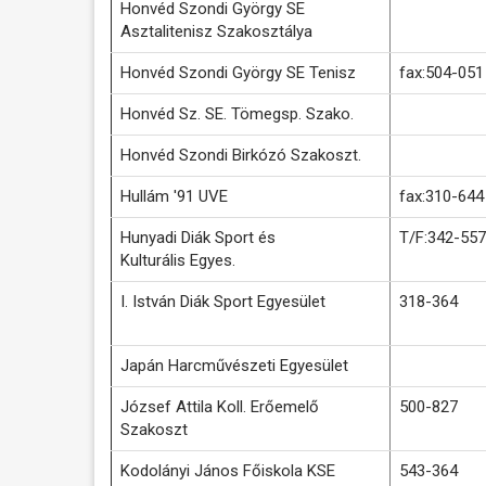
Honvéd Szondi György SE
Asztalitenisz Szakosztálya
Honvéd Szondi György SE Tenisz
fax:504-051
Honvéd Sz. SE. Tömegsp. Szako.
Honvéd Szondi Birkózó Szakoszt.
Hullám '91 UVE
fax:310-644
Hunyadi Diák Sport és
T/F:342-557
Kulturális Egyes.
I. István Diák Sport Egyesület
318-364
Japán Harcművészeti Egyesület
József Attila Koll. Erőemelő
500-827
Szakoszt
Kodolányi János Főiskola KSE
543-364