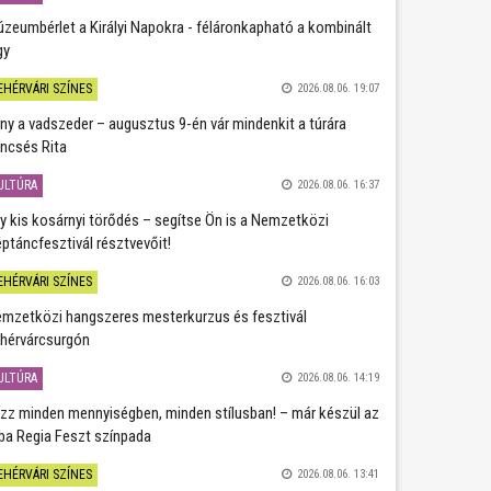
zeumbérlet a Királyi Napokra - féláronkapható a kombinált
gy
EHÉRVÁRI SZÍNES
2026.08.06. 19:07
ány a vadszeder – augusztus 9-én vár mindenkit a túrára
ncsés Rita
ULTÚRA
2026.08.06. 16:37
y kis kosárnyi törődés – segítse Ön is a Nemzetközi
ptáncfesztivál résztvevőit!
EHÉRVÁRI SZÍNES
2026.08.06. 16:03
mzetközi hangszeres mesterkurzus és fesztivál
hérvárcsurgón
ULTÚRA
2026.08.06. 14:19
zz minden mennyiségben, minden stílusban! – már készül az
ba Regia Feszt színpada
EHÉRVÁRI SZÍNES
2026.08.06. 13:41