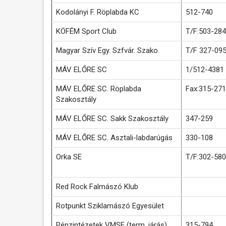
Kodolányi F. Röplabda KC
512-740
KÖFÉM Sport Club
T/F:503-284
Magyar Szív Egy. Szfvár. Szako.
T/F 327-09
MÁV ELŐRE SC
1/512-4381
MÁV ELŐRE SC. Röplabda
Fax:315-271
Szakosztály
MÁV ELŐRE SC. Sakk Szakosztály
347-259
MÁV ELŐRE SC. Asztali-labdarúgás
330-108
Orka SE
T/F:302-580
Red Rock Falmászó Klub
Rotpunkt Sziklamászó Egyesület
Pénzintézetek VMSE (term. járás)
315-794