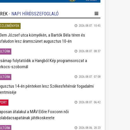
ÍREK
- NAPI HÍRÖSSZEFOGLALÓ
ÖZLEMÉNYEK
2026.08.07. 10:45
Bem József utca környékén, a Bartók Béla téren és
sfaludon lesz áramszünet augusztus 10-én
ULTÚRA
2026.08.07. 08:37
sárnap folytatódik a Hangból Kép programsorozat a
rkocs-szobornál
ULTÚRA
2026.08.07. 07:08
gusztus 14-én pénteken lesz Székesfehérvár fogadalmi
entmiséje
PORT
2026.08.07. 06:42
aposan átalakul a MÁV Előre Foxconn női
plabdacsapatának játékoskerete
ULTÚRA
2026.08.06. 20:23