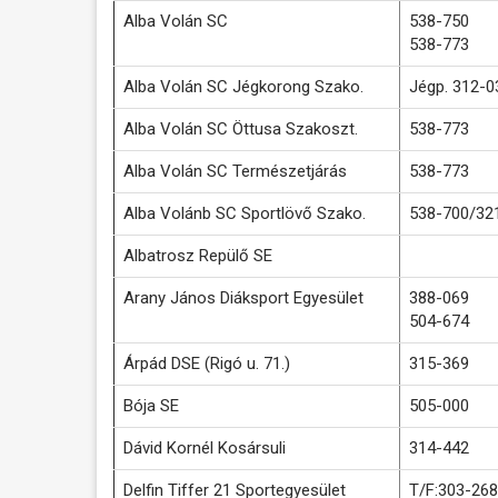
Alba Volán SC
538-750
538-773
Alba Volán SC Jégkorong Szako.
Jégp. 312-0
Alba Volán SC Öttusa Szakoszt.
538-773
Alba Volán SC Természetjárás
538-773
Alba Volánb SC Sportlövő Szako.
538-700/32
Albatrosz Repülő SE
Arany János Diáksport Egyesület
388-069
504-674
Árpád DSE (Rigó u. 71.)
315-369
Bója SE
505-000
Dávid Kornél Kosársuli
314-442
Delfin Tiffer 21 Sportegyesület
T/F:303-268