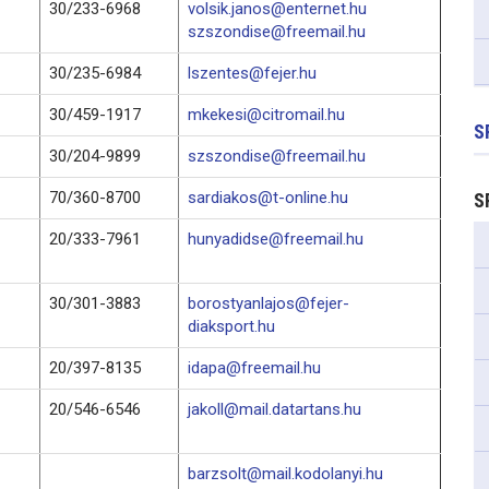
30/233-6968
volsik.janos@enternet.hu
szszondise@freemail.hu
30/235-6984
lszentes@fejer.hu
30/459-1917
mkekesi@citromail.hu
S
30/204-9899
szszondise@freemail.hu
70/360-8700
sardiakos@t-online.hu
S
20/333-7961
hunyadidse@freemail.hu
30/301-3883
borostyanlajos@fejer-
diaksport.hu
20/397-8135
idapa@freemail.hu
20/546-6546
jakoll@mail.datartans.hu
barzsolt@mail.kodolanyi.hu