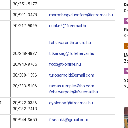
30/351-5177
Ki
Sz
30/901-3478
maroshegydunafem@citromail.hu
K
70/217-9095
eurike2@freemail.hu
Pl
Sz
fehervarenthroners.hu
G
20/248-4877
titkarsag@fcfehervar.hu
Me
Zo
20/943-8765
fkkc@t-online.hu
K
30/300-1596
turosarnold@gmail.com
Sz
20/333-5106
tamas.rumpler@hp.com
V5
fehervarpolo@freemail.hu
4
20/922-0336
gyolcsosf@freemail.hu
30/282-7413
30/944-3650
f.sesakk@gmail.com