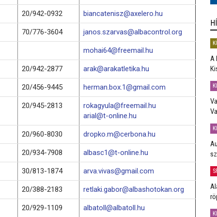
20/942-0932
biancatenisz@axelero.hu
H
70/776-3604
janos.szarvas@albacontrol.org
K
mohai64@freemail.hu
A 
20/942-2877
arak@arakatletika.hu
Ki
K
20/456-9445
herman.box.1@gmail.com
Va
20/945-2813
rokagyula@freemail.hu
Va
arial@t-online.hu
K
20/960-8030
dropko.m@cerbona.hu
Au
20/934-7908
albasc1@t-online.hu
sz
30/813-1874
arva.vivas@gmail.com
S
Al
20/388-2183
retlaki.gabor@albashotokan.org
rö
20/929-1109
albatoll@albatoll.hu
K