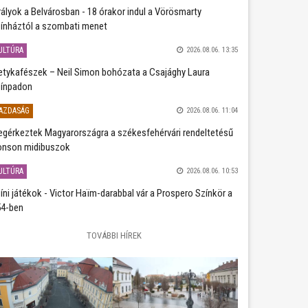
rályok a Belvárosban - 18 órakor indul a Vörösmarty
ínháztól a szombati menet
ULTÚRA
2026.08.06. 13:35
etykafészek – Neil Simon bohózata a Csajághy Laura
ínpadon
AZDASÁG
2026.08.06. 11:04
gérkeztek Magyarországra a székesfehérvári rendeltetésű
nson midibuszok
ULTÚRA
2026.08.06. 10:53
íni játékok - Victor Haïm-darabbal vár a Prospero Színkör a
4-ben
TOVÁBBI HÍREK