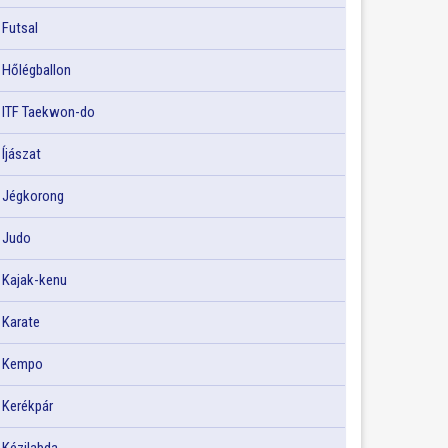
Futsal
Hőlégballon
ITF Taekwon-do
Íjászat
Jégkorong
Judo
Kajak-kenu
Karate
Kempo
Kerékpár