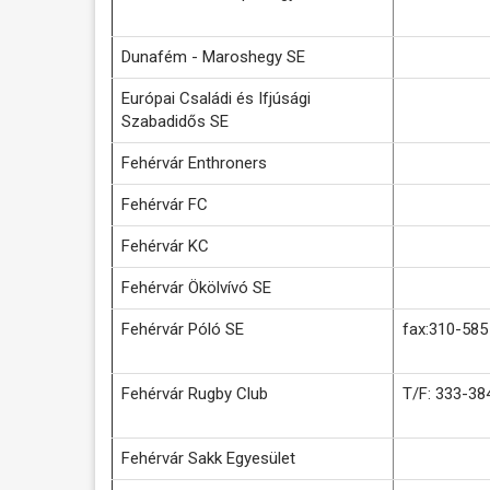
Dunafém - Maroshegy SE
Európai Családi és Ifjúsági
Szabadidős SE
Fehérvár Enthroners
Fehérvár FC
Fehérvár KC
Fehérvár Ökölvívó SE
Fehérvár Póló SE
fax:310-585
Fehérvár Rugby Club
T/F: 333-38
Fehérvár Sakk Egyesület