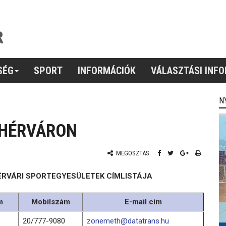
SÉG
SPORT
INFORMÁCIÓK
VÁLASZTÁSI INF
N
EHÉRVÁRON
MEGOSZTÁS:
ÉRVÁRI SPORTEGYESÜLETEK CÍMLISTÁJA
m
Mobilszám
E-mail cím
20/777-9080
zonemeth@datatrans.hu