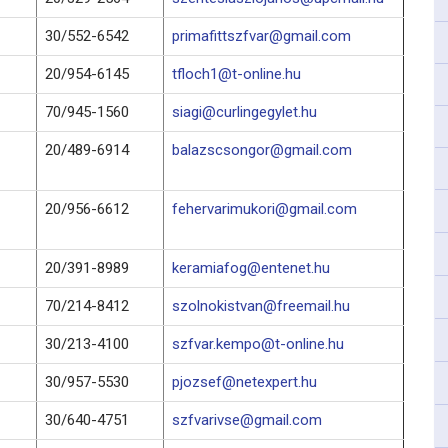
30/552-6542
primafittszfvar@gmail.com
20/954-6145
tfloch1@t-online.hu
70/945-1560
siagi@curlingegylet.hu
20/489-6914
balazscsongor@gmail.com
20/956-6612
fehervarimukori@gmail.com
20/391-8989
keramiafog@entenet.hu
70/214-8412
szolnokistvan@freemail.hu
30/213-4100
szfvar.kempo@t-online.hu
30/957-5530
pjozsef@netexpert.hu
30/640-4751
szfvarivse@gmail.com