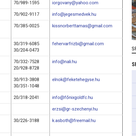
70/989-1595
iorgovany@yahoo.com
70/902-9117
info@jegesmedvek.hu
70/385-0025
kissnorberttamas@gmail.com
30/319-6085
fehervarfrizbi@gmail.com
S
30/204-0473
70/332-7528
info@nali.hu
S
20/928-8728
30/913-3808
elnok@feketehegyse.hu
30/351-1048
20/318-2041
info@főnixgoldfc.hu
erzsi@gr-szechenyi.hu
30/226-3188
k.asboth@freemail.hu