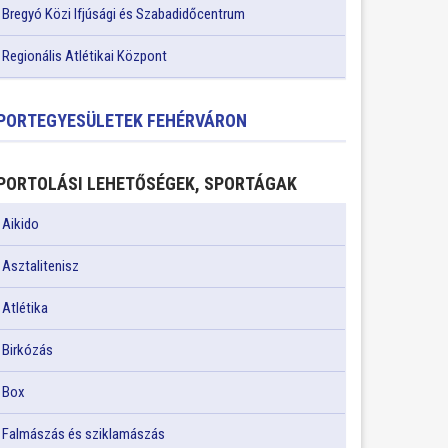
Bregyó Közi Ifjúsági és Szabadidőcentrum
Regionális Atlétikai Központ
PORTEGYESÜLETEK FEHÉRVÁRON
PORTOLÁSI LEHETŐSÉGEK, SPORTÁGAK
Aikido
Asztalitenisz
Atlétika
Birkózás
Box
Falmászás és sziklamászás