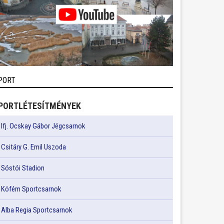
PORT
PORTLÉTESÍTMÉNYEK
Ifj. Ocskay Gábor Jégcsarnok
Csitáry G. Emil Uszoda
Sóstói Stadion
Köfém Sportcsarnok
Alba Regia Sportcsarnok