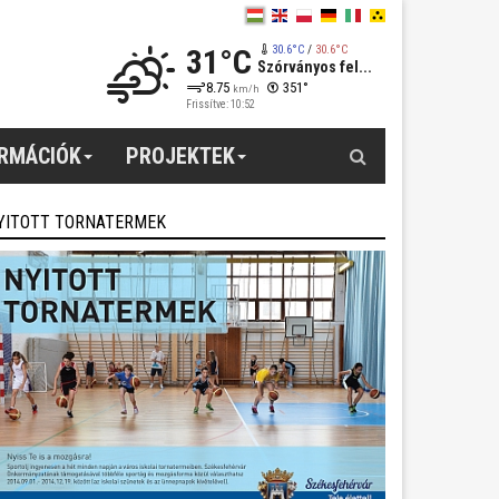
31°C
30.6°C
/
30.6°C
Szórványos fel...
8.75
351°
km/h
Frissítve: 10:52
Keresés
ORMÁCIÓK
PROJEKTEK
YITOTT TORNATERMEK