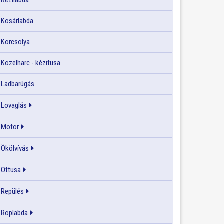
Kézilabda
Kosárlabda
Korcsolya
Közelharc - kézitusa
Ladbarúgás
Lovaglás
Motor
Ökölvívás
Öttusa
Repülés
Röplabda