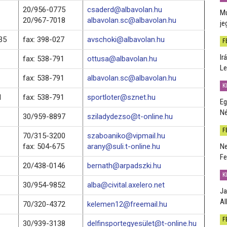
20/956-0775
csaderd@albavolan.hu
Mú
20/967-7018
albavolan.sc@albavolan.hu
je
35
fax: 398-027
avschoki@albavolan.hu
F
Ir
fax: 538-791
ottusa@albavolan.hu
Le
fax: 538-791
albavolan.sc@albavolan.hu
K
1
fax: 538-791
sportloter@sznet.hu
Eg
Né
30/959-8897
sziladydezso@t-online.hu
F
70/315-3200
szaboaniko@vipmail.hu
fax: 504-675
arany@suli.t-online.hu
Ne
Fe
20/438-0146
bernath@arpadszki.hu
K
30/954-9852
alba@civital.axelero.net
Ja
Al
70/320-4372
kelemen12@freemail.hu
F
30/939-3138
delfinsportegyesület@t-online.hu