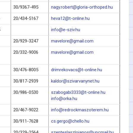
30/9367-495
nagy.robert@gloria-orthoped.hu
20/434-5167
heva12@t-online.hu
5
info@e-sziv.hu
20/929-3247
mavelore@gmail.com
20/332-9006
mavelore@gmail.com
30/476-8005
drimrekovacs@t-online.hu
30/817-2939
kaldor@szivarvanynet.hu
30/986-0530
szabogabi3333@t-online.hu
info@orka.hu
20/467-9022
info@redrockmaszoterem.hu
30/911-7628
cs.gergo@chello.hu
20/329-2564
szenteslaszlojanos@upcmail.hu