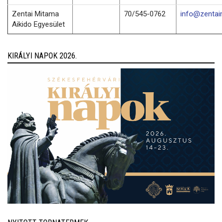
Zentai Mitama
70/545-0762
info@zentai
Aikido Egyesület
KIRÁLYI NAPOK 2026.