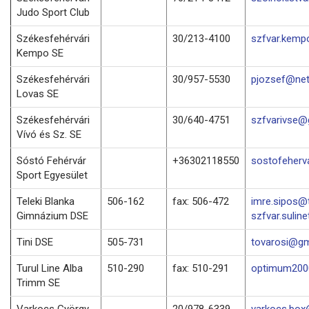
Judo Sport Club
Székesfehérvári
30/213-4100
szfvar.kemp
Kempo SE
Székesfehérvári
30/957-5530
pjozsef@net
Lovas SE
Székesfehérvári
30/640-4751
szfvarivse@
Vívó és Sz. SE
Sóstó Fehérvár
+36302118550
sostofeher
Sport Egyesület
Teleki Blanka
506-162
fax: 506-472
imre.sipos@t
Gimnázium DSE
szfvar.suline
Tini DSE
505-731
tovarosi@gm
Turul Line Alba
510-290
fax: 510-291
optimum2000
Trimm SE
Varkocs György
20/978-6339
varkocs.bo