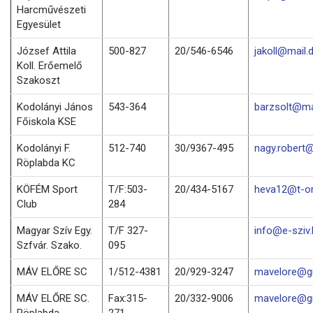
Harcművészeti
Egyesület
József Attila
500-827
20/546-6546
jakoll@mail.
Koll. Erőemelő
Szakoszt
Kodolányi János
543-364
barzsolt@mai
Főiskola KSE
Kodolányi F.
512-740
30/9367-495
nagy.robert@
Röplabda KC
KÖFÉM Sport
T/F:503-
20/434-5167
heva12@t-on
Club
284
Magyar Szív Egy.
T/F 327-
info@e-sziv.
Szfvár. Szako.
095
MÁV ELŐRE SC
1/512-4381
20/929-3247
mavelore@g
MÁV ELŐRE SC.
Fax:315-
20/332-9006
mavelore@g
Röplabda
271