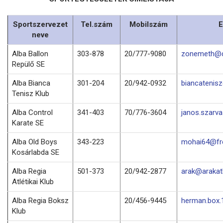
Sportszervezet
Tel.szám
Mobilszám
E
neve
Alba Ballon
303-878
20/777-9080
zonemeth@d
Repülő SE
Alba Bianca
301-204
20/942-0932
biancatenis
Tenisz Klub
Alba Control
341-403
70/776-3604
janos.szarv
Karate SE
Alba Old Boys
343-223
mohai64@fre
Kosárlabda SE
Alba Regia
501-373
20/942-2877
arak@arakatl
Atlétikai Klub
Alba Regia Boksz
20/456-9445
herman.box
Klub