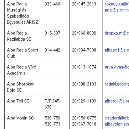
Alba Regia
333-460
20/945-2813
rokagyula@f
Ifjúsági és
arial@t-onli
Szabadidős
Egyesület ARISZ
Alba Regia
315-307
20/960-8030
dropko.m@c
Kézilabda SE
Alba Regia Sport
314-442
20/934-7908
albasc1@t-o
Club
Alba Regia Vívó
30/813-1874
arva.vivas@
Akadémia
Alba Shotokan
20/388-2183
retlaki.gabo
Dojo SE
Alba Toll SE
T/F:345-
20/929-1109
albatoll@alba
678
Alba Volán SC
538-750
20/956-0775
csaderd@alb
538-773
20/967-7018
albavolan.s