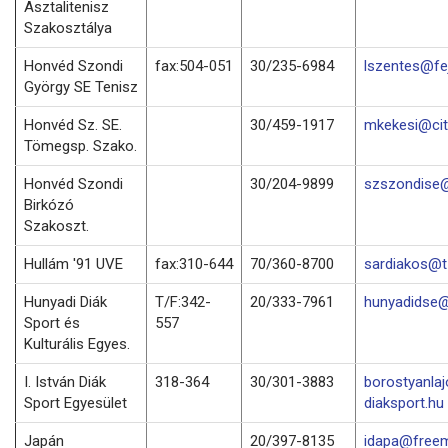
Asztalitenisz
Szakosztálya
Honvéd Szondi
fax:504-051
30/235-6984
lszentes@fej
György SE Tenisz
Honvéd Sz. SE.
30/459-1917
mkekesi@cit
Tömegsp. Szako.
Honvéd Szondi
30/204-9899
szszondise@
Birkózó
Szakoszt.
Hullám '91 UVE
fax:310-644
70/360-8700
sardiakos@t-
Hunyadi Diák
T/F:342-
20/333-7961
hunyadidse@
Sport és
557
Kulturális Egyes.
I. István Diák
318-364
30/301-3883
borostyanla
Sport Egyesület
diaksport.hu
Japán
20/397-8135
idapa@freem