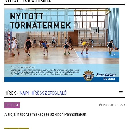
NYITOTT TORNATERMEK
HÍREK
- NAPI HÍRÖSSZEFOGLALÓ
KULTÚRA
2026.08.10. 10:29
A trójai háború emlékezete az ókori Pannóniában