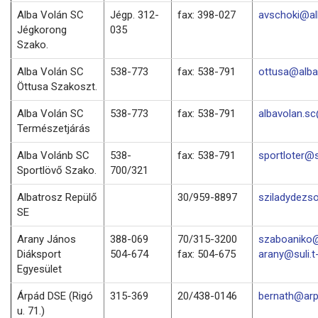
Alba Volán SC
Jégp. 312-
fax: 398-027
avschoki@al
Jégkorong
035
Szako.
Alba Volán SC
538-773
fax: 538-791
ottusa@alba
Öttusa Szakoszt.
Alba Volán SC
538-773
fax: 538-791
albavolan.s
Természetjárás
Alba Volánb SC
538-
fax: 538-791
sportloter@
Sportlövő Szako.
700/321
Albatrosz Repülő
30/959-8897
sziladydezs
SE
Arany János
388-069
70/315-3200
szaboaniko@
Diáksport
504-674
fax: 504-675
arany@suli.t
Egyesület
Árpád DSE (Rigó
315-369
20/438-0146
bernath@arp
u. 71.)