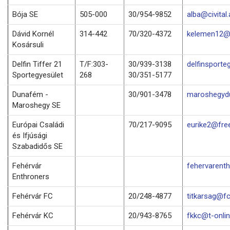
Bója SE
505-000
30/954-9852
alba@civital.
Dávid Kornél
314-442
70/320-4372
kelemen12@f
Kosársuli
Delfin Tiffer 21
T/F:303-
30/939-3138
delfinsporte
Sportegyesület
268
30/351-5177
Dunafém -
30/901-3478
maroshegyd
Maroshegy SE
Európai Családi
70/217-9095
eurike2@fre
és Ifjúsági
Szabadidős SE
Fehérvár
fehervarenth
Enthroners
Fehérvár FC
20/248-4877
titkarsag@fc
Fehérvár KC
20/943-8765
fkkc@t-onlin