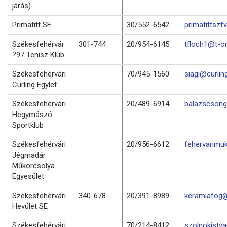
járás)
Primafitt SE
30/552-6542
primafittsz
Székesfehérvár
301-744
20/954-6145
tfloch1@t-on
?97 Tenisz Klub
Székesfehérvári
70/945-1560
siagi@curlin
Curling Egylet
Székesfehérvári
20/489-6914
balazscson
Hegymászó
Sportklub
Székesfehérvári
20/956-6612
fehervarimu
Jégmadár
Műkorcsolya
Egyesület
Székesfehérvári
340-678
20/391-8989
keramiafog@
Hevület SE
Székesfehérvári
70/214-8412
szolnokistv