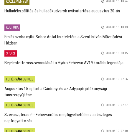
KÖZLEMÉNYEK
2026.08.10. 10:24
Hulladékszállítás és hulladékudvarok nyitvatartása augusztus 20-án
KULTÚRA
2026.08.10. 10:13
Emlékszoba nyílik Sobor Antal tiszteletére a Szent István Művelődési
Házban
SPORT
2026.08.10. 08:15
Bejelentette visszavonulását a Hydro Fehérvár AV19 korábbi legendája
FEHÉRVÁRI SZÍNES
2026.08.10. 07:56
Augusztus 15-ig tart a Gárdonyi és az Adypapír jótékonysági
tanszergyűjtése
FEHÉRVÁRI SZÍNES
2026.08.10. 07:37
Szevasz, terasz! - Fehérvárról is megfigyelhető lesz a részleges
napfogyatkozás
FEHÉRVÁRI SZÍNES
2026.08.10. 07:10