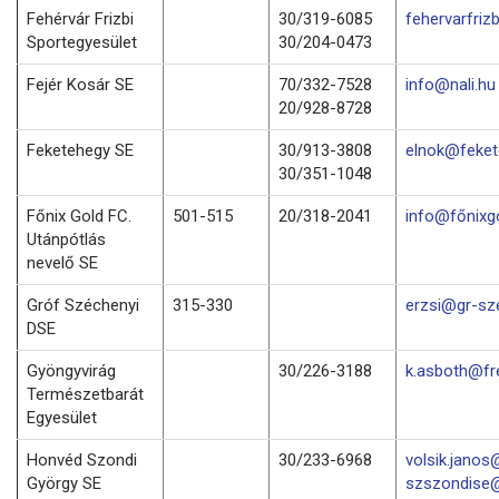
Fehérvár Frizbi
30/319-6085
fehervarfri
Sportegyesület
30/204-0473
Fejér Kosár SE
70/332-7528
info@nali.hu
20/928-8728
Feketehegy SE
30/913-3808
elnok@feket
30/351-1048
Főnix Gold FC.
501-515
20/318-2041
info@főnixg
Utánpótlás
nevelő SE
Gróf Széchenyi
315-330
erzsi@gr-sz
DSE
Gyöngyvirág
30/226-3188
k.asboth@fr
Természetbarát
Egyesület
Honvéd Szondi
30/233-6968
volsik.janos
György SE
szszondise@