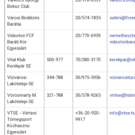
Boksz Club
Városi Biciklizés
20/574-1835
satimi@free
Barátai
Videoton FCF
20/770-6959
nemetheszt
Baráti Kör
videotonbara
Egyesület
Vital Klub
500-977
70/280-3170
kerekpar@vit
Kerékpár SE
Vízivárosi
344-788
30/975-5956
vizivarositu
Lakótelepi SE
Vörösmarty M.
321-788
30/578-9265
vmlse@hdsn
Lakótelepi SE
VTSE - Vértesi
+36-20-920-
info@vtse.h
Tömegsport
9917
Közhasznú
Egyesület