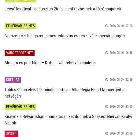
Lecsófesztivál - augusztus 26-ig jelentkezhetnek a főzőcsapatok
FEHÉRVÁRI SZÍNES
2026.08.10. 07:03
Nemzetközi hangszeres mesterkurzus és fesztivál Fehérvárcsurgón
VÁROSTÖRTÉNET
2026.08.10. 06:48
Modern és praktikus – Kotsis Iván fehérvári épületei
KULTÚRA
2026.08.09. 22:56
Több százan élvezték minden este az Alba Regia Feszt koncertjeit a
hétvégén
FEHÉRVÁRI SZÍNES
2026.08.08. 23:35
Királyok a Belvárosban - hamarosan kezdődnek a Székesfehérvári Királyi
Napok
SPORT
2026.08.08. 23:00