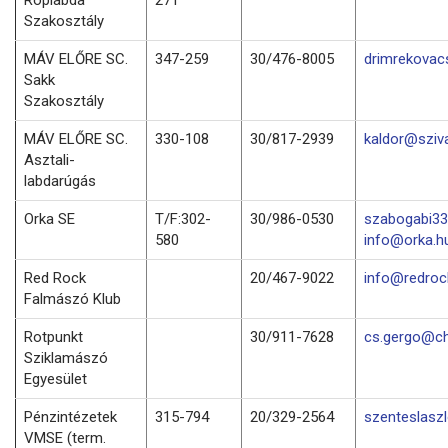
Szakosztály
MÁV ELŐRE SC.
347-259
30/476-8005
drimrekovac
Sakk
Szakosztály
MÁV ELŐRE SC.
330-108
30/817-2939
kaldor@sziv
Asztali-
labdarúgás
Orka SE
T/F:302-
30/986-0530
szabogabi33
580
info@orka.h
Red Rock
20/467-9022
info@redro
Falmászó Klub
Rotpunkt
30/911-7628
cs.gergo@ch
Sziklamászó
Egyesület
Pénzintézetek
315-794
20/329-2564
szenteslasz
VMSE (term.