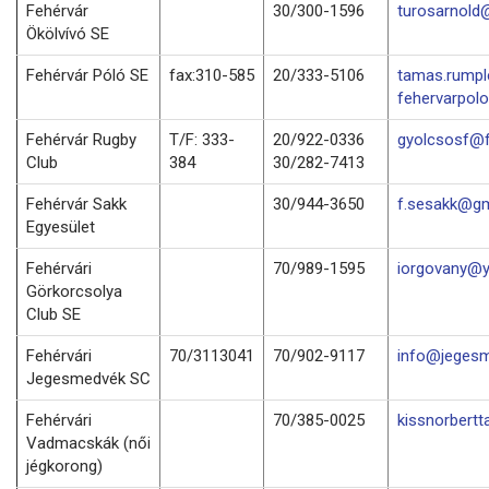
Fehérvár
30/300-1596
turosarnold
Ökölvívó SE
Fehérvár Póló SE
fax:310-585
20/333-5106
tamas.rump
fehervarpol
Fehérvár Rugby
T/F: 333-
20/922-0336
gyolcsosf@f
Club
384
30/282-7413
Fehérvár Sakk
30/944-3650
f.sesakk@gm
Egyesület
Fehérvári
70/989-1595
iorgovany@
Görkorcsolya
Club SE
Fehérvári
70/3113041
70/902-9117
info@jegesm
Jegesmedvék SC
Fehérvári
70/385-0025
kissnorbert
Vadmacskák (női
jégkorong)