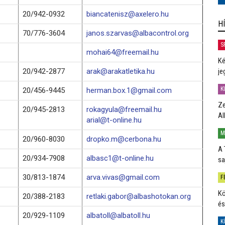
20/942-0932
biancatenisz@axelero.hu
H
70/776-3604
janos.szarvas@albacontrol.org
S
mohai64@freemail.hu
Ké
20/942-2877
arak@arakatletika.hu
je
K
20/456-9445
herman.box.1@gmail.com
Ze
20/945-2813
rokagyula@freemail.hu
Al
arial@t-online.hu
M
20/960-8030
dropko.m@cerbona.hu
A 
20/934-7908
albasc1@t-online.hu
sa
30/813-1874
arva.vivas@gmail.com
F
Kö
20/388-2183
retlaki.gabor@albashotokan.org
és
20/929-1109
albatoll@albatoll.hu
K