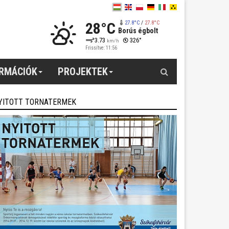
28°C
27.8°C
/
27.8°C
Borús égbolt
3.73
326°
km/h
Frissítve: 11:56
Keresés
ORMÁCIÓK
PROJEKTEK
YITOTT TORNATERMEK