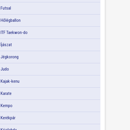
Futsal
Hőlégballon
ITF Taekwon-do
Íjászat
Jégkorong
Judo
Kajak-kenu
Karate
Kempo
Kerékpár