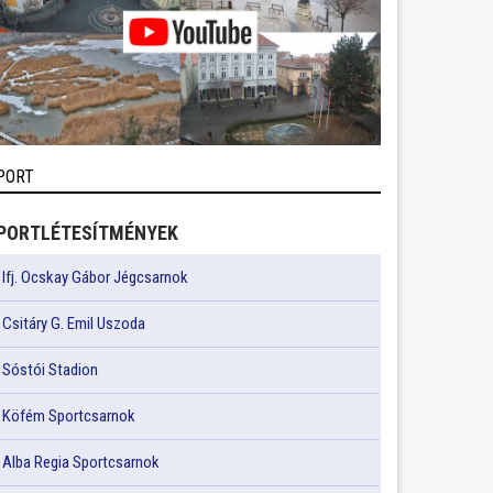
PORT
PORTLÉTESÍTMÉNYEK
Ifj. Ocskay Gábor Jégcsarnok
Csitáry G. Emil Uszoda
Sóstói Stadion
Köfém Sportcsarnok
Alba Regia Sportcsarnok