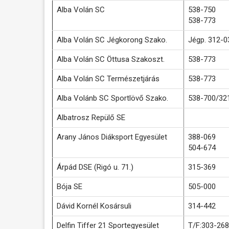
Alba Volán SC
538-750
538-773
Alba Volán SC Jégkorong Szako.
Jégp. 312-0
Alba Volán SC Öttusa Szakoszt.
538-773
Alba Volán SC Természetjárás
538-773
Alba Volánb SC Sportlövő Szako.
538-700/32
Albatrosz Repülő SE
Arany János Diáksport Egyesület
388-069
504-674
Árpád DSE (Rigó u. 71.)
315-369
Bója SE
505-000
Dávid Kornél Kosársuli
314-442
Delfin Tiffer 21 Sportegyesület
T/F:303-268