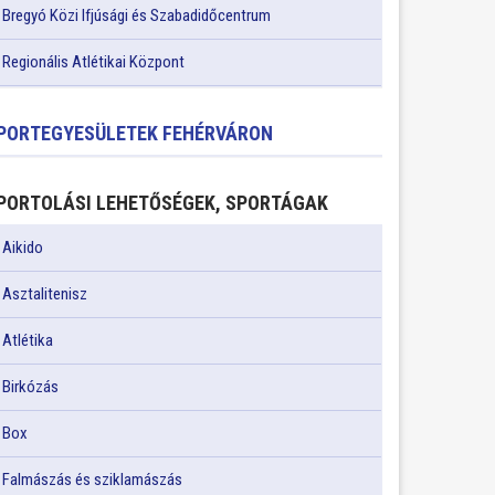
Bregyó Közi Ifjúsági és Szabadidőcentrum
Regionális Atlétikai Központ
PORTEGYESÜLETEK FEHÉRVÁRON
PORTOLÁSI LEHETŐSÉGEK, SPORTÁGAK
Aikido
Asztalitenisz
Atlétika
Birkózás
Box
Falmászás és sziklamászás