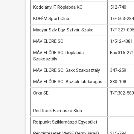
Kodolányi F. Röplabda KC
512-740
KÖFÉM Sport Club
T/F:503-284
Magyar Szív Egy. Szfvár. Szako.
T/F 327-09
MÁV ELŐRE SC
1/512-4381
MÁV ELŐRE SC. Röplabda
Fax:315-271
Szakosztály
MÁV ELŐRE SC. Sakk Szakosztály
347-259
MÁV ELŐRE SC. Asztali-labdarúgás
330-108
Orka SE
T/F:302-580
Red Rock Falmászó Klub
Rotpunkt Sziklamászó Egyesület
Pénzintézetek VMSE (term. járás)
315-794