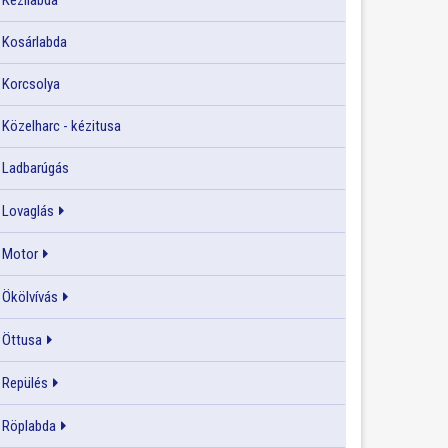
Kézilabda
Kosárlabda
Korcsolya
Közelharc - kézitusa
Ladbarúgás
Lovaglás
Motor
Ökölvívás
Öttusa
Repülés
Röplabda