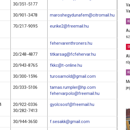
30/351-5177
Va
Va
30/901-3478
maroshegydunafem@citromail.hu
K
70/217-9095
eurike2@freemail.hu
Au
sz
fehervarenthroners.hu
S
20/248-4877
titkarsag@fcfehervar.hu
Al
rö
20/943-8765
fkkc@t-online.hu
K
30/300-1596
turosarnold@gmail.com
Mú
20/333-5106
tamas.rumpler@hp.com
je
fehervarpolo@freemail.hu
4
20/922-0336
gyolcsosf@freemail.hu
30/282-7413
30/944-3650
f.sesakk@gmail.com