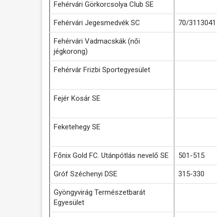
Fehérvári Görkorcsolya Club SE
Fehérvári Jegesmedvék SC
70/3113041
Fehérvári Vadmacskák (női
jégkorong)
Fehérvár Frizbi Sportegyesület
Fejér Kosár SE
Feketehegy SE
Főnix Gold FC. Utánpótlás nevelő SE
501-515
Gróf Széchenyi DSE
315-330
Gyöngyvirág Természetbarát
Egyesület