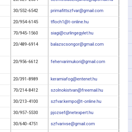
30/552-6542
primafittszfvar@gmail.com
20/954-6145
tfloch1@t-online.hu
70/945-1560
siagi@curlingegylet.hu
20/489-6914
balazscsongor@gmail.com
20/956-6612
fehervarimukori@gmail.com
20/391-8989
keramiafog@entenet.hu
70/214-8412
szolnokistvan@freemail.hu
30/213-4100
szfvar.kempo@t-online.hu
30/957-5530
pjozsef@netexpert.hu
30/640-4751
szfvarivse@gmail.com