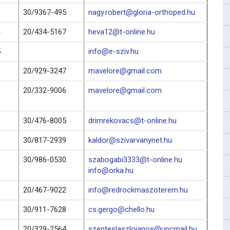
30/9367-495
nagy.robert@gloria-orthoped.hu
20/434-5167
heva12@t-online.hu
5
info@e-sziv.hu
20/929-3247
mavelore@gmail.com
20/332-9006
mavelore@gmail.com
30/476-8005
drimrekovacs@t-online.hu
30/817-2939
kaldor@szivarvanynet.hu
30/986-0530
szabogabi3333@t-online.hu
info@orka.hu
20/467-9022
info@redrockmaszoterem.hu
30/911-7628
cs.gergo@chello.hu
20/329-2564
szenteslaszlojanos@upcmail.hu