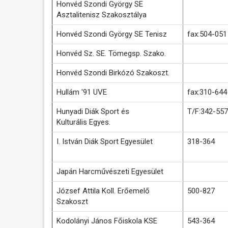
Honvéd Szondi György SE
Asztalitenisz Szakosztálya
Honvéd Szondi György SE Tenisz
fax:504-051
Honvéd Sz. SE. Tömegsp. Szako.
Honvéd Szondi Birkózó Szakoszt.
Hullám '91 UVE
fax:310-644
Hunyadi Diák Sport és
T/F:342-557
Kulturális Egyes.
I. István Diák Sport Egyesület
318-364
Japán Harcművészeti Egyesület
József Attila Koll. Erőemelő
500-827
Szakoszt
Kodolányi János Főiskola KSE
543-364