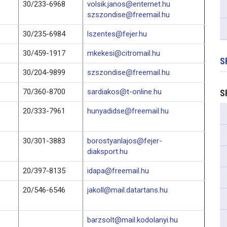
30/233-6968
volsik.janos@enternet.hu
szszondise@freemail.hu
30/235-6984
lszentes@fejer.hu
30/459-1917
mkekesi@citromail.hu
S
30/204-9899
szszondise@freemail.hu
70/360-8700
sardiakos@t-online.hu
S
20/333-7961
hunyadidse@freemail.hu
30/301-3883
borostyanlajos@fejer-
diaksport.hu
20/397-8135
idapa@freemail.hu
20/546-6546
jakoll@mail.datartans.hu
barzsolt@mail.kodolanyi.hu