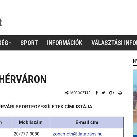
SÉG
SPORT
INFORMÁCIÓK
VÁLASZTÁSI INF
N
EHÉRVÁRON
MEGOSZTÁS:
ÉRVÁRI SPORTEGYESÜLETEK CÍMLISTÁJA
m
Mobilszám
E-mail cím
20/777-9080
zonemeth@datatrans.hu