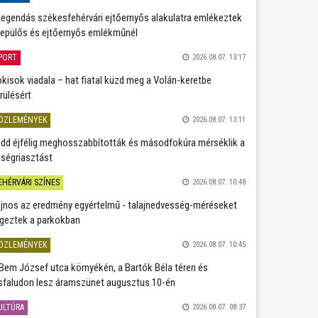
legendás székesfehérvári ejtőernyős alakulatra emlékeztek
repülős és ejtőernyős emlékműnél
PORT
2026.08.07. 13:17
kisok viadala – hat fiatal küzd meg a Volán-keretbe
rülésért
ÖZLEMÉNYEK
2026.08.07. 13:11
dd éjfélig meghosszabbították és másodfokúra mérséklik a
ségriasztást
EHÉRVÁRI SZÍNES
2026.08.07. 10:48
jnos az eredmény egyértelmű - talajnedvesség-méréseket
geztek a parkokban
ÖZLEMÉNYEK
2026.08.07. 10:45
Bem József utca környékén, a Bartók Béla téren és
sfaludon lesz áramszünet augusztus 10-én
ULTÚRA
2026.08.07. 08:37