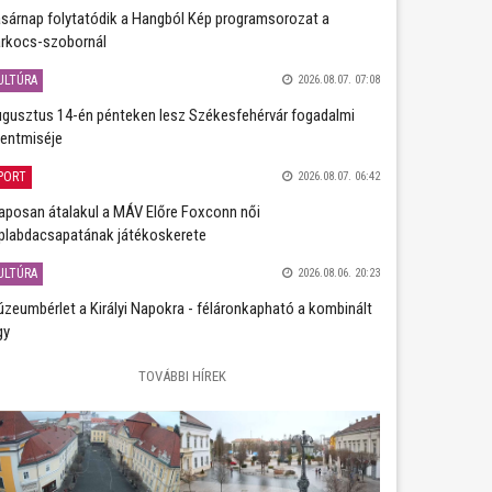
sárnap folytatódik a Hangból Kép programsorozat a
rkocs-szobornál
ULTÚRA
2026.08.07. 07:08
gusztus 14-én pénteken lesz Székesfehérvár fogadalmi
entmiséje
PORT
2026.08.07. 06:42
aposan átalakul a MÁV Előre Foxconn női
plabdacsapatának játékoskerete
ULTÚRA
2026.08.06. 20:23
zeumbérlet a Királyi Napokra - féláronkapható a kombinált
gy
TOVÁBBI HÍREK