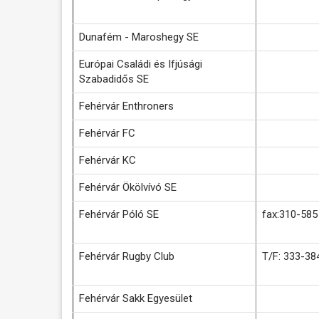
Dunafém - Maroshegy SE
Európai Családi és Ifjúsági
Szabadidős SE
Fehérvár Enthroners
Fehérvár FC
Fehérvár KC
Fehérvár Ökölvívó SE
Fehérvár Póló SE
fax:310-585
Fehérvár Rugby Club
T/F: 333-38
Fehérvár Sakk Egyesület