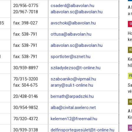
20/956-0775
csaderd@albavolan.hu
A 
20/967-7018
albavolan.sc@albavolan.hu
a 
35
fax: 398-027
avschoki@albavolan.hu
S
Ho
fax: 538-791
ottusa@albavolan.hu
ke
fax: 538-791
albavolan.sc@albavolan.hu
K
1
fax: 538-791
sportloter@sznet.hu
Ke
hő
30/959-8897
sziladydezso@t-online.hu
F
70/315-3200
szaboaniko@vipmail.hu
fax: 504-675
arany@suli.t-online.hu
Sa
vé
20/438-0146
bernath@arpadszki.hu
K
30/954-9852
alba@civital.axelero.net
A 
Ki
70/320-4372
kelemen12@freemail.hu
K
30/939-3138
delfinsportegyesület@t-online.hu