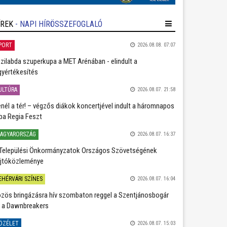
ÍREK
- NAPI HÍRÖSSZEFOGLALÓ
PORT
2026.08.08. 07:07
zilabda szuperkupa a MET Arénában - elindult a
gyértékesítés
ULTÚRA
2026.08.07. 21:58
nél a tér! – végzős diákok koncertjével indult a háromnapos
ba Regia Feszt
AGYARORSZÁG
2026.08.07. 16:37
Települési Önkormányzatok Országos Szövetségének
jtóközleménye
EHÉRVÁRI SZÍNES
2026.08.07. 16:04
zös bringázásra hív szombaton reggel a Szentjánosbogár
 a Dawnbreakers
ÖZÉLET
2026.08.07. 15:03