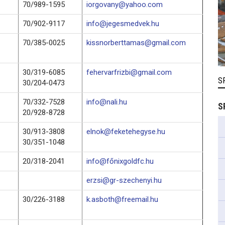
70/989-1595
iorgovany@yahoo.com
70/902-9117
info@jegesmedvek.hu
70/385-0025
kissnorberttamas@gmail.com
30/319-6085
fehervarfrizbi@gmail.com
S
30/204-0473
70/332-7528
info@nali.hu
S
20/928-8728
30/913-3808
elnok@feketehegyse.hu
30/351-1048
20/318-2041
info@főnixgoldfc.hu
erzsi@gr-szechenyi.hu
30/226-3188
k.asboth@freemail.hu