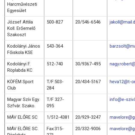
Harcművészeti
Egyesület
József Attila
500-827
20/546-6546
jakoll@mail.
Koll. Erőemelő
Szakoszt
Kodolányi János
543-364
barzsolt@mai
Főiskola KSE
Kodolányi F.
512-740
30/9367-495
nagy.robert@
Röplabda KC
KÖFÉM Sport
T/F:503-
20/434-5167
heva12@t-on
Club
284
Magyar Szív Egy.
T/F 327-
info@e-sziv.
Szfvár. Szako.
095
MÁV ELŐRE SC
1/512-4381
20/929-3247
mavelore@g
MÁV ELŐRE SC.
Fax:315-
20/332-9006
mavelore@g
Röplabda
271