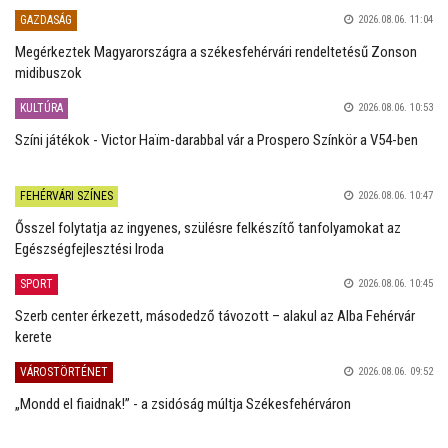
GAZDASÁG
2026.08.06. 11:04
Megérkeztek Magyarországra a székesfehérvári rendeltetésű Zonson
midibuszok
KULTÚRA
2026.08.06. 10:53
Színi játékok - Victor Haïm-darabbal vár a Prospero Színkör a V54-ben
FEHÉRVÁRI SZÍNES
2026.08.06. 10:47
Ősszel folytatja az ingyenes, szülésre felkészítő tanfolyamokat az
Egészségfejlesztési Iroda
SPORT
2026.08.06. 10:45
Szerb center érkezett, másodedző távozott – alakul az Alba Fehérvár
kerete
VÁROSTÖRTÉNET
2026.08.06. 09:52
„Mondd el fiaidnak!” - a zsidóság múltja Székesfehérváron