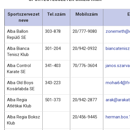
Sportszervezet
Tel.szám
Mobilszám
E
neve
Alba Ballon
303-878
20/777-9080
zonemeth@d
Repülő SE
Alba Bianca
301-204
20/942-0932
biancatenis
Tenisz Klub
Alba Control
341-403
70/776-3604
janos.szarv
Karate SE
Alba Old Boys
343-223
mohai64@fre
Kosárlabda SE
Alba Regia
501-373
20/942-2877
arak@arakatl
Atlétikai Klub
Alba Regia Boksz
20/456-9445
herman.box
Klub