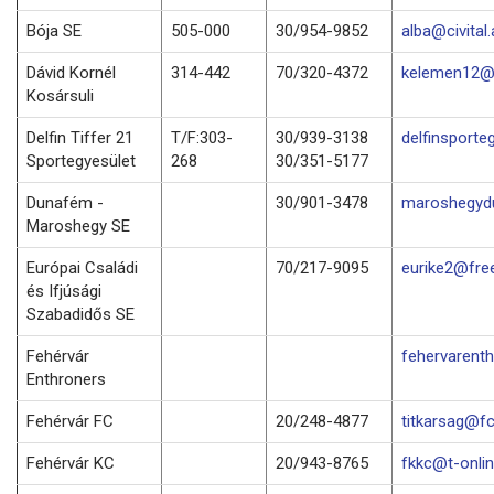
Bója SE
505-000
30/954-9852
alba@civital.
Dávid Kornél
314-442
70/320-4372
kelemen12@f
Kosársuli
Delfin Tiffer 21
T/F:303-
30/939-3138
delfinsporte
Sportegyesület
268
30/351-5177
Dunafém -
30/901-3478
maroshegyd
Maroshegy SE
Európai Családi
70/217-9095
eurike2@fre
és Ifjúsági
Szabadidős SE
Fehérvár
fehervarenth
Enthroners
Fehérvár FC
20/248-4877
titkarsag@fc
Fehérvár KC
20/943-8765
fkkc@t-onlin