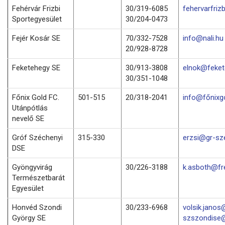
Fehérvár Frizbi
30/319-6085
fehervarfri
Sportegyesület
30/204-0473
Fejér Kosár SE
70/332-7528
info@nali.hu
20/928-8728
Feketehegy SE
30/913-3808
elnok@feket
30/351-1048
Főnix Gold FC.
501-515
20/318-2041
info@főnixg
Utánpótlás
nevelő SE
Gróf Széchenyi
315-330
erzsi@gr-sz
DSE
Gyöngyvirág
30/226-3188
k.asboth@fr
Természetbarát
Egyesület
Honvéd Szondi
30/233-6968
volsik.janos
György SE
szszondise@