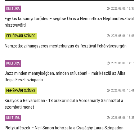
KULTÚRA
2026.08.06. 16:37
Egy kis kosárnyi törődés – segítse Ön is a Nemzetközi Néptáncfesztivál
résztvevőit!
FEHÉRVÁRI SZÍNES
2026.08.06. 16:03
Nemzetközi hangszeres mesterkurzus és fesztivál Fehérvárcsurgón
KULTÚRA
2026.08.06. 14:19
Jazz minden mennyiségben, minden stílusban! – már készül az Alba
Regia Feszt színpada
FEHÉRVÁRI SZÍNES
2026.08.06. 13:41
Királyok a Belvárosban - 18 órakor indul a Vörösmarty Színháztól a
szombati menet
KULTÚRA
2026.08.06. 13:35
Pletykafészek – Neil Simon bohózata a Csajághy Laura Színpadon