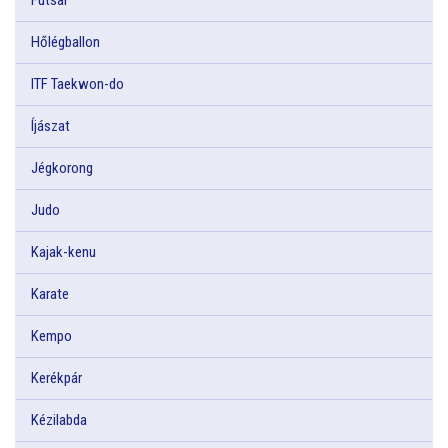
Hőlégballon
ITF Taekwon-do
Íjászat
Jégkorong
Judo
Kajak-kenu
Karate
Kempo
Kerékpár
Kézilabda