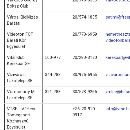
Boksz Club
Városi Biciklizés
20/574-1835
satimi@free
Barátai
Videoton FCF
20/770-6959
nemetheszt
Baráti Kör
videotonbara
Egyesület
Vital Klub
500-977
70/280-3170
kerekpar@vit
Kerékpár SE
Vízivárosi
344-788
30/975-5956
vizivarositu
Lakótelepi SE
Vörösmarty M.
321-788
30/578-9265
vmlse@hdsn
Lakótelepi SE
VTSE - Vértesi
+36-20-920-
info@vtse.h
Tömegsport
9917
Közhasznú
Egyesület