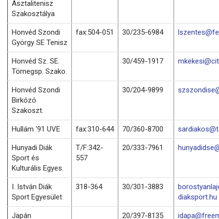
Asztalitenisz
Szakosztálya
Honvéd Szondi
fax:504-051
30/235-6984
lszentes@fej
György SE Tenisz
Honvéd Sz. SE.
30/459-1917
mkekesi@cit
Tömegsp. Szako.
Honvéd Szondi
30/204-9899
szszondise@
Birkózó
Szakoszt.
Hullám '91 UVE
fax:310-644
70/360-8700
sardiakos@t-
Hunyadi Diák
T/F:342-
20/333-7961
hunyadidse@
Sport és
557
Kulturális Egyes.
I. István Diák
318-364
30/301-3883
borostyanla
Sport Egyesület
diaksport.hu
Japán
20/397-8135
idapa@freem