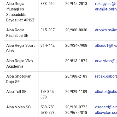
Alba Regia
333-460
20/945-2813
rokagyula@f
Ifjúsági és
arial@t-onli
Szabadidős
Egyesület ARISZ
Alba Regia
315-307
20/960-8030
dropko.m@c
Kézilabda SE
Alba Regia Sport
314-442
20/934-7908
albasc1@t-o
Club
Alba Regia Vívó
30/813-1874
arva.vivas@
Akadémia
Alba Shotokan
20/388-2183
retlaki.gabo
Dojo SE
Alba Toll SE
T/F:345-
20/929-1109
albatoll@alba
678
Alba Volán SC
538-750
20/956-0775
csaderd@alb
538-773
20/967-7018
albavolan.s