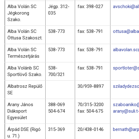
Alba Volán SC
Jégp. 312-
fax: 398-027
avschoki@al
Jégkorong
035
Szako.
Alba Volán SC
538-773
fax: 538-791
ottusa@alba
Öttusa Szakoszt.
Alba Volán SC
538-773
fax: 538-791
albavolan.s
Természetjárás
Alba Volánb SC
538-
fax: 538-791
sportloter@
Sportlövő Szako.
700/321
Albatrosz Repülő
30/959-8897
sziladydezs
SE
Arany János
388-069
70/315-3200
szaboaniko@
Diáksport
504-674
fax: 504-675
arany@suli.t
Egyesület
Árpád DSE (Rigó
315-369
20/438-0146
bernath@arp
u. 71.)