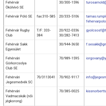
Fehérvár
30/300-1596
turosarnold
Ökölvívó SE
Fehérvár Póló SE
fax:310-585
20/333-5106
tamas.rump
fehervarpol
Fehérvár Rugby
T/F: 333-
20/922-0336
gyolcsosf@f
Club
384
30/282-7413
Fehérvár Sakk
30/944-3650
f.sesakk@gm
Egyesület
Fehérvári
70/989-1595
iorgovany@
Görkorcsolya
Club SE
Fehérvári
70/3113041
70/902-9117
info@jegesm
Jegesmedvék SC
Fehérvári
70/385-0025
kissnorbert
Vadmacskák (női
jégkorong)