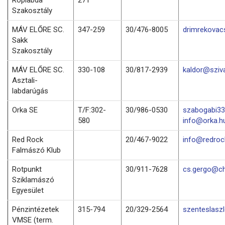
Szakosztály
MÁV ELŐRE SC.
347-259
30/476-8005
drimrekovac
Sakk
Szakosztály
MÁV ELŐRE SC.
330-108
30/817-2939
kaldor@sziv
Asztali-
labdarúgás
Orka SE
T/F:302-
30/986-0530
szabogabi33
580
info@orka.h
Red Rock
20/467-9022
info@redro
Falmászó Klub
Rotpunkt
30/911-7628
cs.gergo@ch
Sziklamászó
Egyesület
Pénzintézetek
315-794
20/329-2564
szenteslasz
VMSE (term.