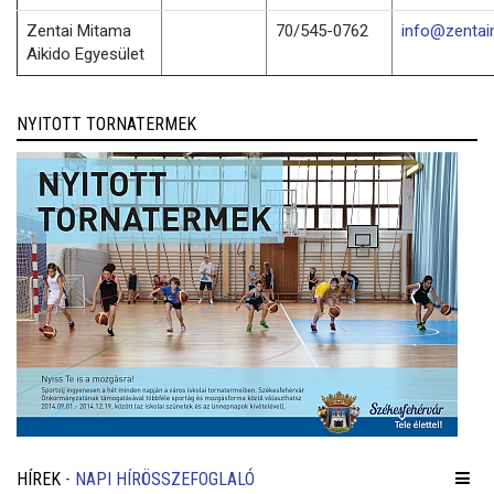
Zentai Mitama
70/545-0762
info@zentai
Aikido Egyesület
NYITOTT TORNATERMEK
HÍREK
- NAPI HÍRÖSSZEFOGLALÓ