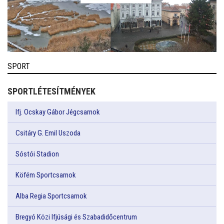
SPORT
SPORTLÉTESÍTMÉNYEK
Ifj. Ocskay Gábor Jégcsarnok
Csitáry G. Emil Uszoda
Sóstói Stadion
Köfém Sportcsarnok
Alba Regia Sportcsarnok
Bregyó Közi Ifjúsági és Szabadidőcentrum