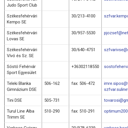
Judo Sport Club
Székesfehérvári
30/213-4100
szfvar.kemp
Kempo SE
Székesfehérvári
30/957-5530
pjozsef@net
Lovas SE
Székesfehérvári
30/640-4751
szfvarivse@
Vívó és Sz. SE
Sóstó Fehérvár
+36302118550
sostofeher
Sport Egyesület
Teleki Blanka
506-162
fax: 506-472
imre.sipos@t
Gimnázium DSE
szfvar.suline
Tini DSE
505-731
tovarosi@gm
Turul Line Alba
510-290
fax: 510-291
optimum2000
Trimm SE
Varkocs György
20/978-6339
varkocs.bo