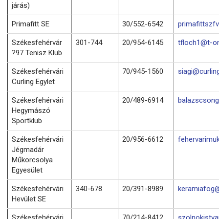
járás)
Primafitt SE
30/552-6542
primafittsz
Székesfehérvár
301-744
20/954-6145
tfloch1@t-on
?97 Tenisz Klub
Székesfehérvári
70/945-1560
siagi@curlin
Curling Egylet
Székesfehérvári
20/489-6914
balazscson
Hegymászó
Sportklub
Székesfehérvári
20/956-6612
fehervarimu
Jégmadár
Műkorcsolya
Egyesület
Székesfehérvári
340-678
20/391-8989
keramiafog@
Hevület SE
Székesfehérvári
70/214-8412
szolnokistv