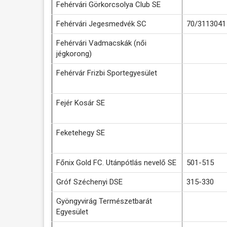
Fehérvári Görkorcsolya Club SE
Fehérvári Jegesmedvék SC
70/3113041
Fehérvári Vadmacskák (női
jégkorong)
Fehérvár Frizbi Sportegyesület
Fejér Kosár SE
Feketehegy SE
Főnix Gold FC. Utánpótlás nevelő SE
501-515
Gróf Széchenyi DSE
315-330
Gyöngyvirág Természetbarát
Egyesület