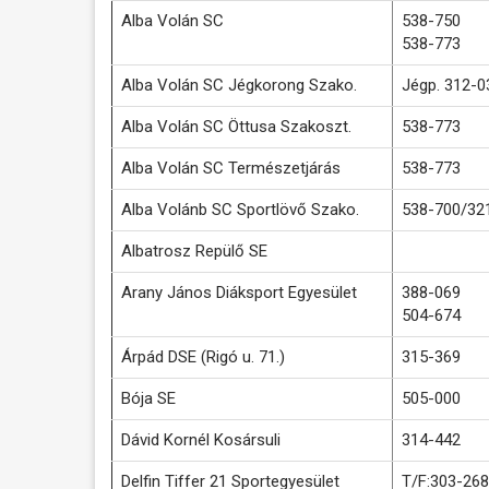
Alba Volán SC
538-750
538-773
Alba Volán SC Jégkorong Szako.
Jégp. 312-0
Alba Volán SC Öttusa Szakoszt.
538-773
Alba Volán SC Természetjárás
538-773
Alba Volánb SC Sportlövő Szako.
538-700/32
Albatrosz Repülő SE
Arany János Diáksport Egyesület
388-069
504-674
Árpád DSE (Rigó u. 71.)
315-369
Bója SE
505-000
Dávid Kornél Kosársuli
314-442
Delfin Tiffer 21 Sportegyesület
T/F:303-268