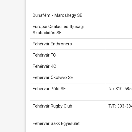
Dunafém - Maroshegy SE
Európai Családi és Ifjúsági
Szabadidős SE
Fehérvár Enthroners
Fehérvár FC
Fehérvár KC
Fehérvár Ökölvívó SE
Fehérvár Póló SE
fax:310-585
Fehérvár Rugby Club
T/F: 333-38
Fehérvár Sakk Egyesület