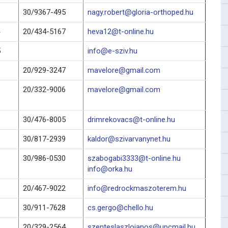
30/9367-495
nagy.robert@gloria-orthoped.hu
20/434-5167
heva12@t-online.hu
5
info@e-sziv.hu
20/929-3247
mavelore@gmail.com
20/332-9006
mavelore@gmail.com
30/476-8005
drimrekovacs@t-online.hu
30/817-2939
kaldor@szivarvanynet.hu
30/986-0530
szabogabi3333@t-online.hu
info@orka.hu
20/467-9022
info@redrockmaszoterem.hu
30/911-7628
cs.gergo@chello.hu
20/329-2564
szenteslaszlojanos@upcmail.hu