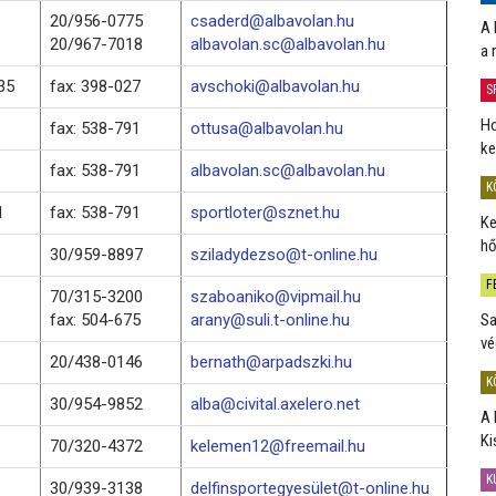
20/956-0775
csaderd@albavolan.hu
A 
20/967-7018
albavolan.sc@albavolan.hu
a 
35
fax: 398-027
avschoki@albavolan.hu
S
Ho
fax: 538-791
ottusa@albavolan.hu
ke
fax: 538-791
albavolan.sc@albavolan.hu
K
1
fax: 538-791
sportloter@sznet.hu
Ke
hő
30/959-8897
sziladydezso@t-online.hu
F
70/315-3200
szaboaniko@vipmail.hu
fax: 504-675
arany@suli.t-online.hu
Sa
vé
20/438-0146
bernath@arpadszki.hu
K
30/954-9852
alba@civital.axelero.net
A 
Ki
70/320-4372
kelemen12@freemail.hu
K
30/939-3138
delfinsportegyesület@t-online.hu