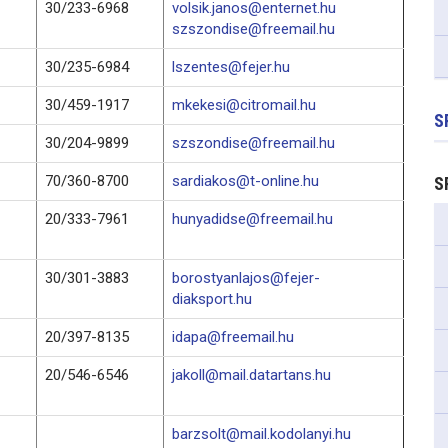
30/233-6968
volsik.janos@enternet.hu
szszondise@freemail.hu
30/235-6984
lszentes@fejer.hu
30/459-1917
mkekesi@citromail.hu
S
30/204-9899
szszondise@freemail.hu
70/360-8700
sardiakos@t-online.hu
S
20/333-7961
hunyadidse@freemail.hu
30/301-3883
borostyanlajos@fejer-
diaksport.hu
20/397-8135
idapa@freemail.hu
20/546-6546
jakoll@mail.datartans.hu
barzsolt@mail.kodolanyi.hu