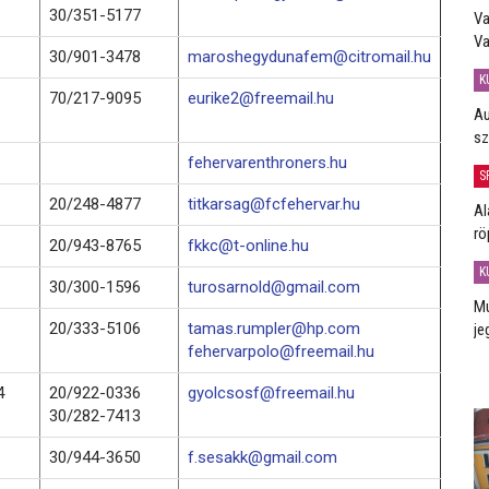
30/351-5177
Va
Va
30/901-3478
maroshegydunafem@citromail.hu
K
70/217-9095
eurike2@freemail.hu
Au
sz
fehervarenthroners.hu
S
20/248-4877
titkarsag@fcfehervar.hu
Al
rö
20/943-8765
fkkc@t-online.hu
K
30/300-1596
turosarnold@gmail.com
Mú
20/333-5106
tamas.rumpler@hp.com
je
fehervarpolo@freemail.hu
4
20/922-0336
gyolcsosf@freemail.hu
30/282-7413
30/944-3650
f.sesakk@gmail.com