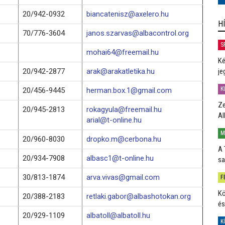
20/942-0932
biancatenisz@axelero.hu
H
70/776-3604
janos.szarvas@albacontrol.org
S
mohai64@freemail.hu
Ké
20/942-2877
arak@arakatletika.hu
je
K
20/456-9445
herman.box.1@gmail.com
Ze
20/945-2813
rokagyula@freemail.hu
Al
arial@t-online.hu
M
20/960-8030
dropko.m@cerbona.hu
A 
20/934-7908
albasc1@t-online.hu
sa
30/813-1874
arva.vivas@gmail.com
F
Kö
20/388-2183
retlaki.gabor@albashotokan.org
és
20/929-1109
albatoll@albatoll.hu
K