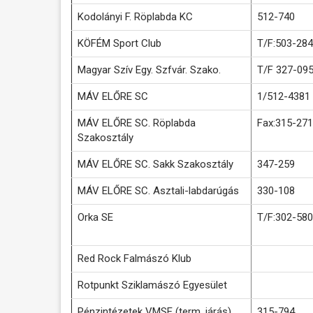
Kodolányi F. Röplabda KC
512-740
KÖFÉM Sport Club
T/F:503-284
Magyar Szív Egy. Szfvár. Szako.
T/F 327-09
MÁV ELŐRE SC
1/512-4381
MÁV ELŐRE SC. Röplabda
Fax:315-271
Szakosztály
MÁV ELŐRE SC. Sakk Szakosztály
347-259
MÁV ELŐRE SC. Asztali-labdarúgás
330-108
Orka SE
T/F:302-580
Red Rock Falmászó Klub
Rotpunkt Sziklamászó Egyesület
Pénzintézetek VMSE (term. járás)
315-794