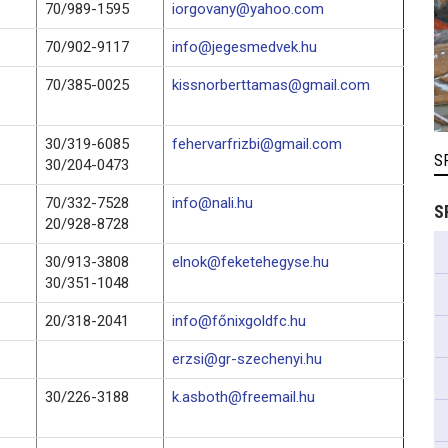
70/989-1595
iorgovany@yahoo.com
70/902-9117
info@jegesmedvek.hu
70/385-0025
kissnorberttamas@gmail.com
30/319-6085
fehervarfrizbi@gmail.com
S
30/204-0473
70/332-7528
info@nali.hu
S
20/928-8728
30/913-3808
elnok@feketehegyse.hu
30/351-1048
20/318-2041
info@főnixgoldfc.hu
erzsi@gr-szechenyi.hu
30/226-3188
k.asboth@freemail.hu