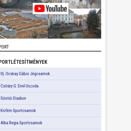
PORT
PORTLÉTESÍTMÉNYEK
Ifj. Ocskay Gábor Jégcsarnok
Csitáry G. Emil Uszoda
Sóstói Stadion
Köfém Sportcsarnok
Alba Regia Sportcsarnok