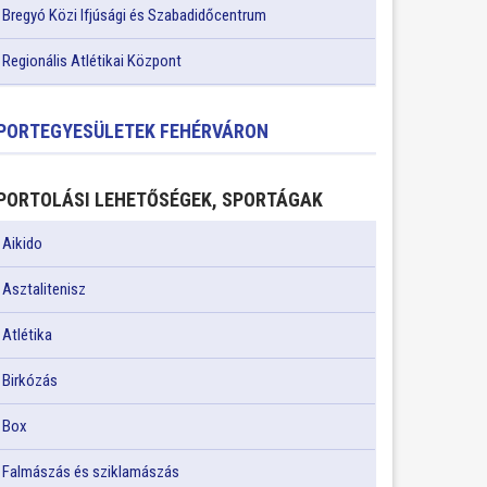
Bregyó Közi Ifjúsági és Szabadidőcentrum
Regionális Atlétikai Központ
PORTEGYESÜLETEK FEHÉRVÁRON
PORTOLÁSI LEHETŐSÉGEK, SPORTÁGAK
Aikido
Asztalitenisz
Atlétika
Birkózás
Box
Falmászás és sziklamászás