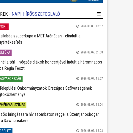
ÍREK
- NAPI HÍRÖSSZEFOGLALÓ
PORT
2026.08.08. 07:07
zilabda szuperkupa a MET Arénában - elindult a
gyértékesítés
ULTÚRA
2026.08.07. 21:58
nél a tér! – végzős diákok koncertjével indult a háromnapos
ba Regia Feszt
AGYARORSZÁG
2026.08.07. 16:37
Települési Önkormányzatok Országos Szövetségének
jtóközleménye
EHÉRVÁRI SZÍNES
2026.08.07. 16:04
zös bringázásra hív szombaton reggel a Szentjánosbogár
 a Dawnbreakers
ÖZÉLET
2026.08.07. 15:03