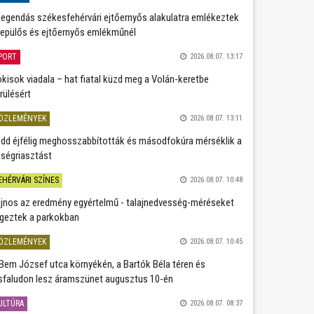
legendás székesfehérvári ejtőernyős alakulatra emlékeztek
repülős és ejtőernyős emlékműnél
PORT
2026.08.07. 13:17
kisok viadala – hat fiatal küzd meg a Volán-keretbe
rülésért
ÖZLEMÉNYEK
2026.08.07. 13:11
dd éjfélig meghosszabbították és másodfokúra mérséklik a
ségriasztást
EHÉRVÁRI SZÍNES
2026.08.07. 10:48
jnos az eredmény egyértelmű - talajnedvesség-méréseket
geztek a parkokban
ÖZLEMÉNYEK
2026.08.07. 10:45
Bem József utca környékén, a Bartók Béla téren és
sfaludon lesz áramszünet augusztus 10-én
ULTÚRA
2026.08.07. 08:37