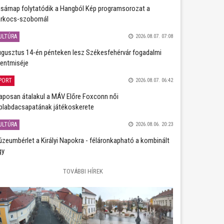
sárnap folytatódik a Hangból Kép programsorozat a
rkocs-szobornál
ULTÚRA
2026.08.07. 07:08
gusztus 14-én pénteken lesz Székesfehérvár fogadalmi
entmiséje
PORT
2026.08.07. 06:42
aposan átalakul a MÁV Előre Foxconn női
plabdacsapatának játékoskerete
ULTÚRA
2026.08.06. 20:23
zeumbérlet a Királyi Napokra - féláronkapható a kombinált
gy
TOVÁBBI HÍREK