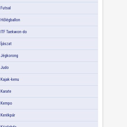
Futsal
Hőlégballon
ITF Taekwon-do
Íjászat
Jégkorong
Judo
Kajak-kenu
Karate
Kempo
Kerékpár