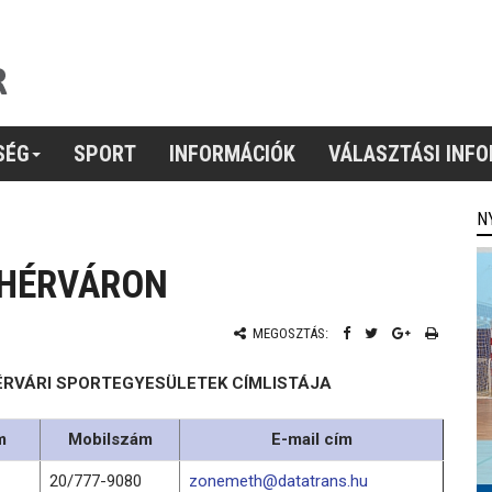
SÉG
SPORT
INFORMÁCIÓK
VÁLASZTÁSI INF
N
EHÉRVÁRON
MEGOSZTÁS:
ÉRVÁRI SPORTEGYESÜLETEK CÍMLISTÁJA
m
Mobilszám
E-mail cím
20/777-9080
zonemeth@datatrans.hu