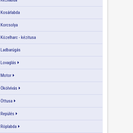
Kézilabda
Kosárlabda
Korcsolya
Közelharc - kézitusa
Ladbarúgás
Lovaglás
Motor
Ökölvívás
Öttusa
Repülés
Röplabda