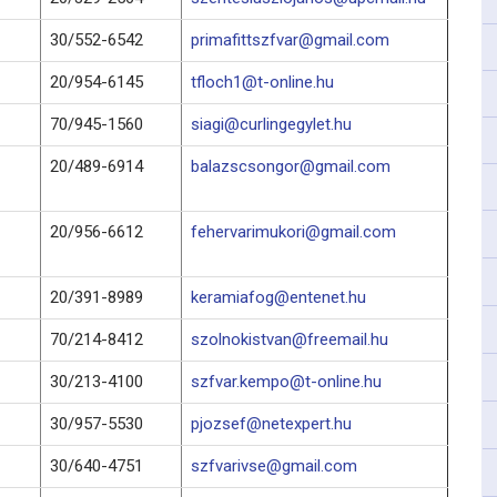
30/552-6542
primafittszfvar@gmail.com
20/954-6145
tfloch1@t-online.hu
70/945-1560
siagi@curlingegylet.hu
20/489-6914
balazscsongor@gmail.com
20/956-6612
fehervarimukori@gmail.com
20/391-8989
keramiafog@entenet.hu
70/214-8412
szolnokistvan@freemail.hu
30/213-4100
szfvar.kempo@t-online.hu
30/957-5530
pjozsef@netexpert.hu
30/640-4751
szfvarivse@gmail.com