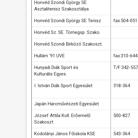
Honvéd Szondi György SE
Asztalitenisz Szakosztálya
Honvéd Szondi György SE Tenisz
fax:504-051
Honvéd Sz. SE. Tömegsp. Szako.
Honvéd Szondi Birkózó Szakoszt.
Hullám '91 UVE
fax:310-644
Hunyadi Diák Sport és
T/F:342-557
Kulturális Egyes.
I. István Diák Sport Egyesület
318-364
Japán Harcművészeti Egyesület
József Attila Koll. Erőemelő
500-827
Szakoszt
Kodolányi János Főiskola KSE
543-364