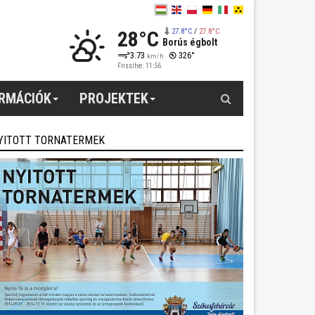
28°C
27.8°C
/
27.8°C
Borús égbolt
3.73
326°
km/h
Frissítve: 11:56
Keresés
ORMÁCIÓK
PROJEKTEK
YITOTT TORNATERMEK