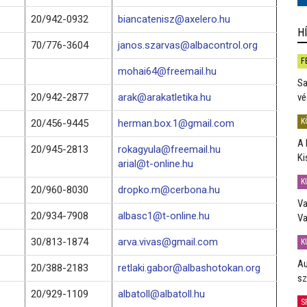
20/942-0932
biancatenisz@axelero.hu
H
70/776-3604
janos.szarvas@albacontrol.org
F
mohai64@freemail.hu
Sa
20/942-2877
arak@arakatletika.hu
vé
K
20/456-9445
herman.box.1@gmail.com
A 
20/945-2813
rokagyula@freemail.hu
Ki
arial@t-online.hu
K
20/960-8030
dropko.m@cerbona.hu
Va
20/934-7908
albasc1@t-online.hu
Va
30/813-1874
arva.vivas@gmail.com
K
Au
20/388-2183
retlaki.gabor@albashotokan.org
sz
20/929-1109
albatoll@albatoll.hu
S