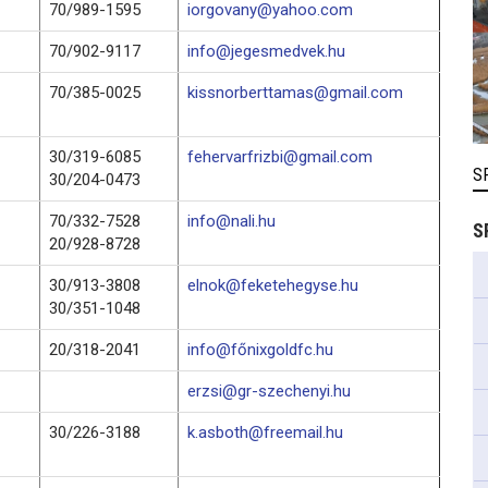
70/989-1595
iorgovany@yahoo.com
70/902-9117
info@jegesmedvek.hu
70/385-0025
kissnorberttamas@gmail.com
30/319-6085
fehervarfrizbi@gmail.com
S
30/204-0473
70/332-7528
info@nali.hu
S
20/928-8728
30/913-3808
elnok@feketehegyse.hu
30/351-1048
20/318-2041
info@főnixgoldfc.hu
erzsi@gr-szechenyi.hu
30/226-3188
k.asboth@freemail.hu