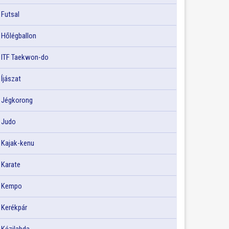
Futsal
Hőlégballon
ITF Taekwon-do
Íjászat
Jégkorong
Judo
Kajak-kenu
Karate
Kempo
Kerékpár