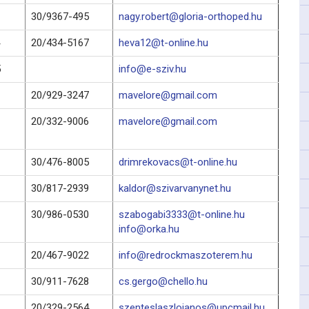
30/9367-495
nagy.robert@gloria-orthoped.hu
20/434-5167
heva12@t-online.hu
5
info@e-sziv.hu
20/929-3247
mavelore@gmail.com
20/332-9006
mavelore@gmail.com
30/476-8005
drimrekovacs@t-online.hu
30/817-2939
kaldor@szivarvanynet.hu
30/986-0530
szabogabi3333@t-online.hu
info@orka.hu
20/467-9022
info@redrockmaszoterem.hu
30/911-7628
cs.gergo@chello.hu
20/329-2564
szenteslaszlojanos@upcmail.hu