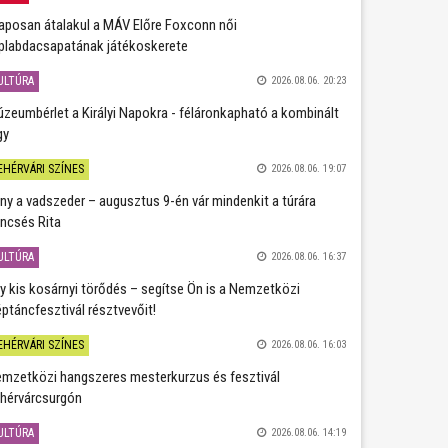
aposan átalakul a MÁV Előre Foxconn női
plabdacsapatának játékoskerete
ULTÚRA
2026.08.06. 20:23
zeumbérlet a Királyi Napokra - féláronkapható a kombinált
gy
EHÉRVÁRI SZÍNES
2026.08.06. 19:07
ány a vadszeder – augusztus 9-én vár mindenkit a túrára
ncsés Rita
ULTÚRA
2026.08.06. 16:37
y kis kosárnyi törődés – segítse Ön is a Nemzetközi
ptáncfesztivál résztvevőit!
EHÉRVÁRI SZÍNES
2026.08.06. 16:03
mzetközi hangszeres mesterkurzus és fesztivál
hérvárcsurgón
ULTÚRA
2026.08.06. 14:19