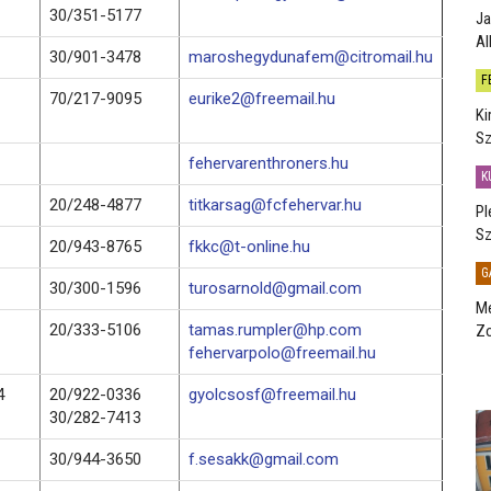
30/351-5177
Ja
Al
30/901-3478
maroshegydunafem@citromail.hu
F
70/217-9095
eurike2@freemail.hu
Ki
Sz
fehervarenthroners.hu
K
20/248-4877
titkarsag@fcfehervar.hu
Pl
Sz
20/943-8765
fkkc@t-online.hu
G
30/300-1596
turosarnold@gmail.com
Me
20/333-5106
tamas.rumpler@hp.com
Zo
fehervarpolo@freemail.hu
4
20/922-0336
gyolcsosf@freemail.hu
30/282-7413
30/944-3650
f.sesakk@gmail.com