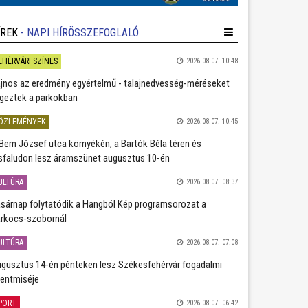
ÍREK
- NAPI HÍRÖSSZEFOGLALÓ
EHÉRVÁRI SZÍNES
2026.08.07. 10:48
jnos az eredmény egyértelmű - talajnedvesség-méréseket
geztek a parkokban
ÖZLEMÉNYEK
2026.08.07. 10:45
Bem József utca környékén, a Bartók Béla téren és
sfaludon lesz áramszünet augusztus 10-én
ULTÚRA
2026.08.07. 08:37
sárnap folytatódik a Hangból Kép programsorozat a
rkocs-szobornál
ULTÚRA
2026.08.07. 07:08
gusztus 14-én pénteken lesz Székesfehérvár fogadalmi
entmiséje
PORT
2026.08.07. 06:42