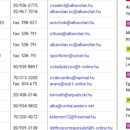
20/956-0775
csaderd@albavolan.hu
Al
20/967-7018
albavolan.sc@albavolan.hu
rö
35
fax: 398-027
avschoki@albavolan.hu
K
Mú
fax: 538-791
ottusa@albavolan.hu
je
fax: 538-791
albavolan.sc@albavolan.hu
F
1
fax: 538-791
sportloter@sznet.hu
Ir
Le
30/959-8897
sziladydezso@t-online.hu
K
70/315-3200
szaboaniko@vipmail.hu
fax: 504-675
arany@suli.t-online.hu
Eg
Né
20/438-0146
bernath@arpadszki.hu
F
30/954-9852
alba@civital.axelero.net
Ne
Fe
70/320-4372
kelemen12@freemail.hu
K
30/939-3138
delfinsportegyesület@t-online.hu