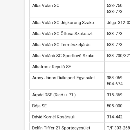
Alba Volán SC
538-750
538-773
Alba Volán SC Jégkorong Szako.
Jégp. 312-0
Alba Volán SC Öttusa Szakoszt.
538-773
Alba Volán SC Természetjárás
538-773
Alba Volánb SC Sportlövő Szako.
538-700/32
Albatrosz Repülő SE
Arany János Diáksport Egyesület
388-069
504-674
Árpád DSE (Rigó u. 71.)
315-369
Bója SE
505-000
Dávid Kornél Kosársuli
314-442
Delfin Tiffer 21 Sportegyesület
T/F:303-268