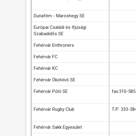
Dunafém - Maroshegy SE
Európai Családi és Ifjúsági
Szabadidős SE
Fehérvár Enthroners
Fehérvár FC
Fehérvár KC
Fehérvár Ökölvívó SE
Fehérvár Póló SE
fax:310-585
Fehérvár Rugby Club
T/F: 333-38
Fehérvár Sakk Egyesület