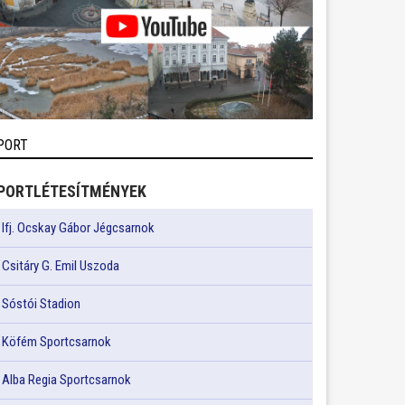
PORT
PORTLÉTESÍTMÉNYEK
Ifj. Ocskay Gábor Jégcsarnok
Csitáry G. Emil Uszoda
Sóstói Stadion
Köfém Sportcsarnok
Alba Regia Sportcsarnok