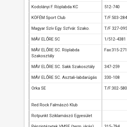
Kodolányi F. Röplabda KC
512-740
KÖFÉM Sport Club
T/F:503-284
Magyar Szív Egy. Szfvár. Szako.
T/F 327-09
MÁV ELŐRE SC
1/512-4381
MÁV ELŐRE SC. Röplabda
Fax:315-271
Szakosztály
MÁV ELŐRE SC. Sakk Szakosztály
347-259
MÁV ELŐRE SC. Asztali-labdarúgás
330-108
Orka SE
T/F:302-580
Red Rock Falmászó Klub
Rotpunkt Sziklamászó Egyesület
Pénzintézetek VMSE (term. járás)
315-794