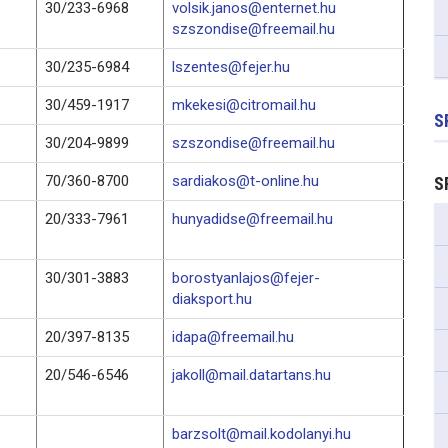
30/233-6968
volsik.janos@enternet.hu
szszondise@freemail.hu
30/235-6984
lszentes@fejer.hu
30/459-1917
mkekesi@citromail.hu
S
30/204-9899
szszondise@freemail.hu
70/360-8700
sardiakos@t-online.hu
S
20/333-7961
hunyadidse@freemail.hu
30/301-3883
borostyanlajos@fejer-
diaksport.hu
20/397-8135
idapa@freemail.hu
20/546-6546
jakoll@mail.datartans.hu
barzsolt@mail.kodolanyi.hu