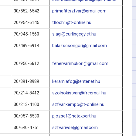
30/552-6542
primafittszfvar@gmail.com
20/954-6145
tfloch1@t-online.hu
70/945-1560
siagi@curlingegylet.hu
20/489-6914
balazscsongor@gmail.com
20/956-6612
fehervarimukori@gmail.com
20/391-8989
keramiafog@entenet.hu
70/214-8412
szolnokistvan@freemail.hu
30/213-4100
szfvar.kempo@t-online.hu
30/957-5530
pjozsef@netexpert.hu
30/640-4751
szfvarivse@gmail.com