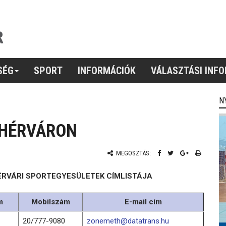
SÉG
SPORT
INFORMÁCIÓK
VÁLASZTÁSI INF
N
EHÉRVÁRON
MEGOSZTÁS:
ÉRVÁRI SPORTEGYESÜLETEK CÍMLISTÁJA
m
Mobilszám
E-mail cím
20/777-9080
zonemeth@datatrans.hu