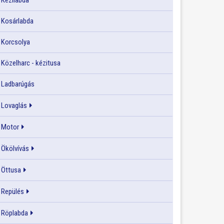
Kézilabda
Kosárlabda
Korcsolya
Közelharc - kézitusa
Ladbarúgás
Lovaglás
Motor
Ökölvívás
Öttusa
Repülés
Röplabda