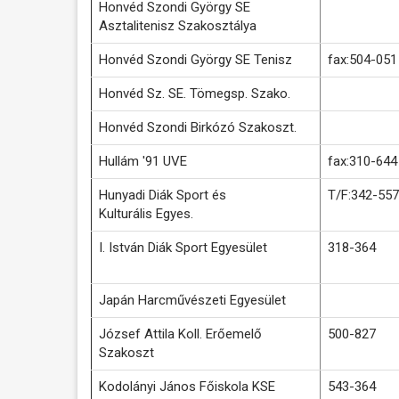
Honvéd Szondi György SE
Asztalitenisz Szakosztálya
Honvéd Szondi György SE Tenisz
fax:504-051
Honvéd Sz. SE. Tömegsp. Szako.
Honvéd Szondi Birkózó Szakoszt.
Hullám '91 UVE
fax:310-644
Hunyadi Diák Sport és
T/F:342-557
Kulturális Egyes.
I. István Diák Sport Egyesület
318-364
Japán Harcművészeti Egyesület
József Attila Koll. Erőemelő
500-827
Szakoszt
Kodolányi János Főiskola KSE
543-364