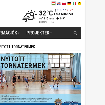
32°C
31.9°C
/
31.9°C
Erős felhőzet
8.17
349°
km/h
Frissítve: 11:56
Keresés
ORMÁCIÓK
PROJEKTEK
YITOTT TORNATERMEK