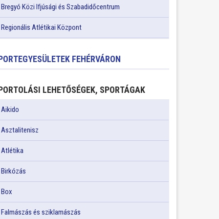
Bregyó Közi Ifjúsági és Szabadidőcentrum
Regionális Atlétikai Központ
PORTEGYESÜLETEK FEHÉRVÁRON
PORTOLÁSI LEHETŐSÉGEK, SPORTÁGAK
Aikido
Asztalitenisz
Atlétika
Birkózás
Box
Falmászás és sziklamászás