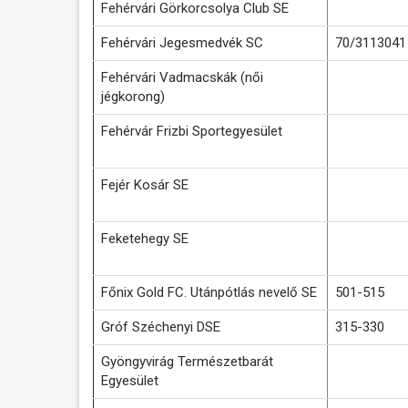
Fehérvári Görkorcsolya Club SE
Fehérvári Jegesmedvék SC
70/3113041
Fehérvári Vadmacskák (női
jégkorong)
Fehérvár Frizbi Sportegyesület
Fejér Kosár SE
Feketehegy SE
Főnix Gold FC. Utánpótlás nevelő SE
501-515
Gróf Széchenyi DSE
315-330
Gyöngyvirág Természetbarát
Egyesület