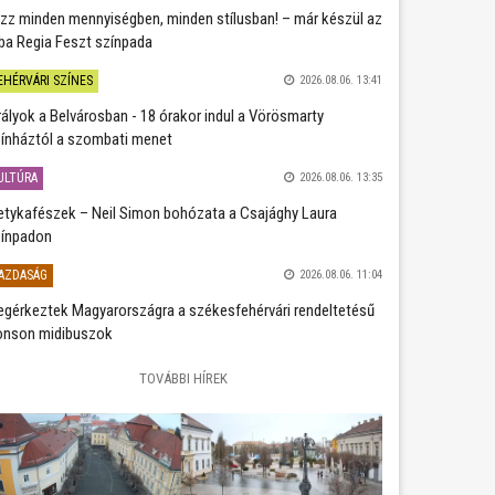
zz minden mennyiségben, minden stílusban! – már készül az
ba Regia Feszt színpada
EHÉRVÁRI SZÍNES
2026.08.06. 13:41
rályok a Belvárosban - 18 órakor indul a Vörösmarty
ínháztól a szombati menet
ULTÚRA
2026.08.06. 13:35
etykafészek – Neil Simon bohózata a Csajághy Laura
ínpadon
AZDASÁG
2026.08.06. 11:04
gérkeztek Magyarországra a székesfehérvári rendeltetésű
nson midibuszok
TOVÁBBI HÍREK