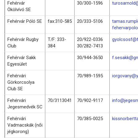
Fehérvár
30/300-1596
turosarnold
Ökölvívó SE
Fehérvár Póló SE
fax:310-585
20/333-5106
tamas.rump
fehervarpol
Fehérvár Rugby
T/F: 333-
20/922-0336
gyolcsosf@f
Club
384
30/282-7413
Fehérvár Sakk
30/944-3650
f.sesakk@gm
Egyesület
Fehérvári
70/989-1595
iorgovany@
Görkorcsolya
Club SE
Fehérvári
70/3113041
70/902-9117
info@jegesm
Jegesmedvék SC
Fehérvári
70/385-0025
kissnorbert
Vadmacskák (női
jégkorong)