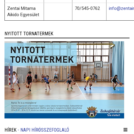
Zentai Mitama
70/545-0762
info@zentai
Aikido Egyesület
NYITOTT TORNATERMEK
HÍREK
- NAPI HÍRÖSSZEFOGLALÓ