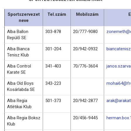
Sportszervezet
Tel.szám
Mobilszám
E
neve
Alba Ballon
303-878
20/777-9080
zonemeth@d
Repülő SE
Alba Bianca
301-204
20/942-0932
biancatenis
Tenisz Klub
Alba Control
341-403
70/776-3604
janos.szarv
Karate SE
Alba Old Boys
343-223
mohai64@fre
Kosárlabda SE
Alba Regia
501-373
20/942-2877
arak@arakatl
Atlétikai Klub
Alba Regia Boksz
20/456-9445
herman.box
Klub