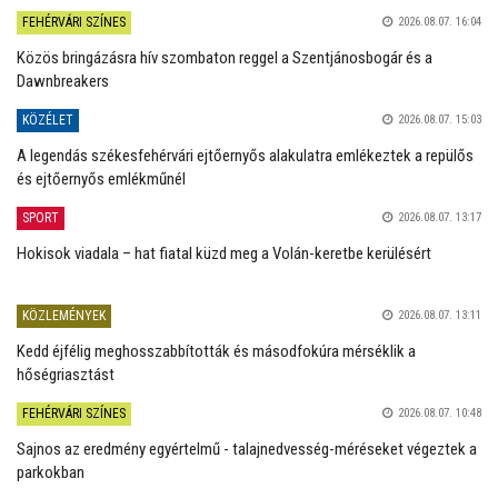
FEHÉRVÁRI SZÍNES
2026.08.07. 16:04
Közös bringázásra hív szombaton reggel a Szentjánosbogár és a
Dawnbreakers
KÖZÉLET
2026.08.07. 15:03
A legendás székesfehérvári ejtőernyős alakulatra emlékeztek a repülős
és ejtőernyős emlékműnél
SPORT
2026.08.07. 13:17
Hokisok viadala – hat fiatal küzd meg a Volán-keretbe kerülésért
KÖZLEMÉNYEK
2026.08.07. 13:11
Kedd éjfélig meghosszabbították és másodfokúra mérséklik a
hőségriasztást
FEHÉRVÁRI SZÍNES
2026.08.07. 10:48
Sajnos az eredmény egyértelmű - talajnedvesség-méréseket végeztek a
parkokban