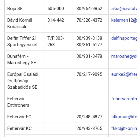
Bója SE
505-000
30/954-9852
alba@civital.
Dávid Kornél
314-442
70/320-4372
kelemen12@f
Kosársuli
Delfin Tiffer 21
T/F:303-
30/939-3138
delfinsporte
Sportegyesület
268
30/351-5177
Dunafém -
30/901-3478
maroshegyd
Maroshegy SE
Európai Családi
70/217-9095
eurike2@fre
és Ifjúsági
Szabadidős SE
Fehérvár
fehervarenth
Enthroners
Fehérvár FC
20/248-4877
titkarsag@fc
Fehérvár KC
20/943-8765
fkkc@t-onlin