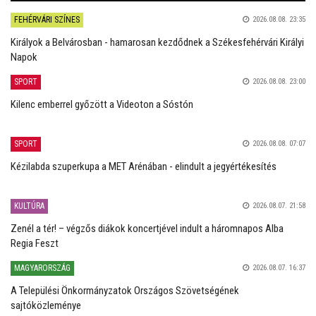
FEHÉRVÁRI SZÍNES
2026.08.08. 23:35
Királyok a Belvárosban - hamarosan kezdődnek a Székesfehérvári Királyi
Napok
SPORT
2026.08.08. 23:00
Kilenc emberrel győzött a Videoton a Sóstón
SPORT
2026.08.08. 07:07
Kézilabda szuperkupa a MET Arénában - elindult a jegyértékesítés
KULTÚRA
2026.08.07. 21:58
Zenél a tér! – végzős diákok koncertjével indult a háromnapos Alba
Regia Feszt
MAGYARORSZÁG
2026.08.07. 16:37
A Települési Önkormányzatok Országos Szövetségének
sajtóközleménye