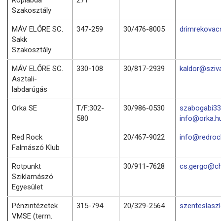
Szakosztály
MÁV ELŐRE SC.
347-259
30/476-8005
drimrekovac
Sakk
Szakosztály
MÁV ELŐRE SC.
330-108
30/817-2939
kaldor@sziv
Asztali-
labdarúgás
Orka SE
T/F:302-
30/986-0530
szabogabi33
580
info@orka.h
Red Rock
20/467-9022
info@redro
Falmászó Klub
Rotpunkt
30/911-7628
cs.gergo@ch
Sziklamászó
Egyesület
Pénzintézetek
315-794
20/329-2564
szenteslasz
VMSE (term.