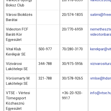
Boksz Club
Városi Biciklizés
20/574-1835
satimi@free
Barátai
Videoton FCF
20/770-6959
nemetheszt
Baráti Kör
videotonbara
Egyesület
Vital Klub
500-977
70/280-3170
kerekpar@vit
Kerékpár SE
Vízivárosi
344-788
30/975-5956
vizivarositu
Lakótelepi SE
Vörösmarty M.
321-788
30/578-9265
vmlse@hdsn
Lakótelepi SE
VTSE - Vértesi
+36-20-920-
info@vtse.h
Tömegsport
9917
Közhasznú
Egyesület