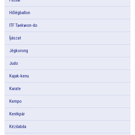
Hőlégballon
ITF Taekwon-do
Íjászat
Jégkorong
Judo
Kajak-kenu
Karate
Kempo
Kerékpár
Kézilabda