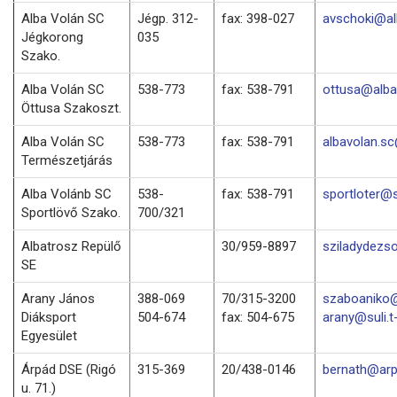
Alba Volán SC
Jégp. 312-
fax: 398-027
avschoki@al
Jégkorong
035
Szako.
Alba Volán SC
538-773
fax: 538-791
ottusa@alba
Öttusa Szakoszt.
Alba Volán SC
538-773
fax: 538-791
albavolan.s
Természetjárás
Alba Volánb SC
538-
fax: 538-791
sportloter@
Sportlövő Szako.
700/321
Albatrosz Repülő
30/959-8897
sziladydezs
SE
Arany János
388-069
70/315-3200
szaboaniko@
Diáksport
504-674
fax: 504-675
arany@suli.t
Egyesület
Árpád DSE (Rigó
315-369
20/438-0146
bernath@arp
u. 71.)