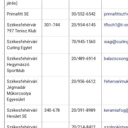
járás)
Primafitt SE
30/552-6542
primafittsz
Székesfehérvár
301-744
20/954-6145
tfloch1@t-on
?97 Tenisz Klub
Székesfehérvári
70/945-1560
siagi@curlin
Curling Egylet
Székesfehérvári
20/489-6914
balazscson
Hegymászó
Sportklub
Székesfehérvári
20/956-6612
fehervarimu
Jégmadár
Műkorcsolya
Egyesület
Székesfehérvári
340-678
20/391-8989
keramiafog@
Hevület SE
Székesfehérvári
70/214-8412
szolnokistv