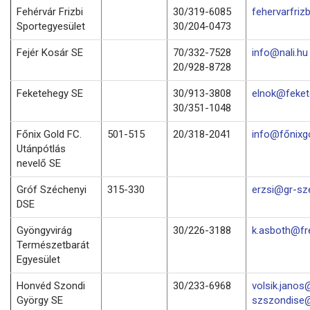
Fehérvár Frizbi
30/319-6085
fehervarfri
Sportegyesület
30/204-0473
Fejér Kosár SE
70/332-7528
info@nali.hu
20/928-8728
Feketehegy SE
30/913-3808
elnok@feket
30/351-1048
Főnix Gold FC.
501-515
20/318-2041
info@főnixg
Utánpótlás
nevelő SE
Gróf Széchenyi
315-330
erzsi@gr-sz
DSE
Gyöngyvirág
30/226-3188
k.asboth@fr
Természetbarát
Egyesület
Honvéd Szondi
30/233-6968
volsik.janos
György SE
szszondise@