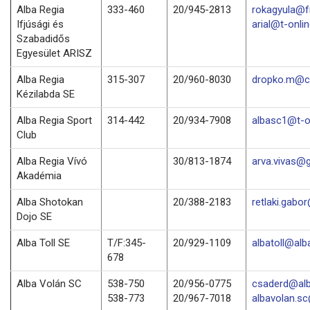
Alba Regia
333-460
20/945-2813
rokagyula@f
Ifjúsági és
arial@t-onli
Szabadidős
Egyesület ARISZ
Alba Regia
315-307
20/960-8030
dropko.m@c
Kézilabda SE
Alba Regia Sport
314-442
20/934-7908
albasc1@t-o
Club
Alba Regia Vívó
30/813-1874
arva.vivas@
Akadémia
Alba Shotokan
20/388-2183
retlaki.gabo
Dojo SE
Alba Toll SE
T/F:345-
20/929-1109
albatoll@alba
678
Alba Volán SC
538-750
20/956-0775
csaderd@alb
538-773
20/967-7018
albavolan.s