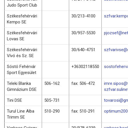
Judo Sport Club
Székesfehérvári
30/213-4100
szfvar.kemp
Kempo SE
Székesfehérvári
30/957-5530
pjozsef@net
Lovas SE
Székesfehérvári
30/640-4751
szfvarivse@
Vívó és Sz. SE
Sóstó Fehérvár
+36302118550
sostofeher
Sport Egyesület
Teleki Blanka
506-162
fax: 506-472
imre.sipos@t
Gimnázium DSE
szfvar.suline
Tini DSE
505-731
tovarosi@gm
Turul Line Alba
510-290
fax: 510-291
optimum2000
Trimm SE
Varkocs György
20/978-6339
varkocs.bo