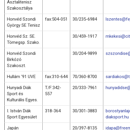
Asztalitenisz
Szakosztálya
Honvéd Szondi
fax:504-051
30/235-6984
lszentes@fej
György SE Tenisz
Honvéd Sz. SE.
30/459-1917
mkekesi@cit
Tömegsp. Szako.
Honvéd Szondi
30/204-9899
szszondise@
Birkózó
Szakoszt.
Hullám '91 UVE
fax:310-644
70/360-8700
sardiakos@t-
Hunyadi Diák
T/F:342-
20/333-7961
hunyadidse@
Sport és
557
Kulturális Egyes.
I. István Diák
318-364
30/301-3883
borostyanla
Sport Egyesület
diaksport.hu
Japán
20/397-8135
idapa@freem