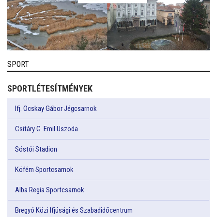
SPORT
SPORTLÉTESÍTMÉNYEK
Ifj. Ocskay Gábor Jégcsarnok
Csitáry G. Emil Uszoda
Sóstói Stadion
Köfém Sportcsarnok
Alba Regia Sportcsarnok
Bregyó Közi Ifjúsági és Szabadidőcentrum