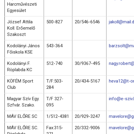
Harcművészeti
Egyesület
József Attila
500-827
20/546-6546
jakoll@mail.
Koll. Erőemelő
Szakoszt
Kodolányi János
543-364
barzsolt@mai
Főiskola KSE
Kodolányi F.
512-740
30/9367-495
nagy.robert@
Röplabda KC
KÖFÉM Sport
T/F:503-
20/434-5167
heva12@t-on
Club
284
Magyar Szív Egy.
T/F 327-
info@e-sziv.
Szfvár. Szako.
095
MÁV ELŐRE SC
1/512-4381
20/929-3247
mavelore@g
MÁV ELŐRE SC.
Fax:315-
20/332-9006
mavelore@g
Röplabda
271