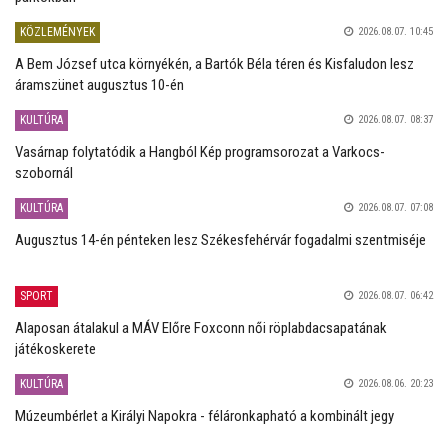
KÖZLEMÉNYEK
2026.08.07. 10:45
A Bem József utca környékén, a Bartók Béla téren és Kisfaludon lesz
áramszünet augusztus 10-én
KULTÚRA
2026.08.07. 08:37
Vasárnap folytatódik a Hangból Kép programsorozat a Varkocs-
szobornál
KULTÚRA
2026.08.07. 07:08
Augusztus 14-én pénteken lesz Székesfehérvár fogadalmi szentmiséje
SPORT
2026.08.07. 06:42
Alaposan átalakul a MÁV Előre Foxconn női röplabdacsapatának
játékoskerete
KULTÚRA
2026.08.06. 20:23
Múzeumbérlet a Királyi Napokra - féláronkapható a kombinált jegy