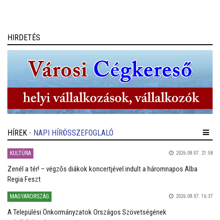
környezetben történő elvonulásnak köszönhetően az Akadémia
egyedülálló találkozási pontja a művésztanároknak, a fiatal
zenészeknek és a közönségnek.
HIRDETÉS
HÍREK
- NAPI HÍRÖSSZEFOGLALÓ
KULTÚRA
2026.08.07. 21:58
Zenél a tér! – végzős diákok koncertjével indult a háromnapos Alba
Regia Feszt
MAGYARORSZÁG
2026.08.07. 16:37
A Települési Önkormányzatok Országos Szövetségének