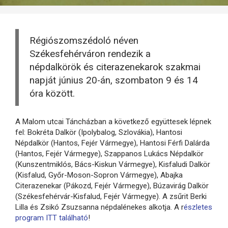
Régiószomszédoló néven
Székesfehérváron rendezik a
népdalkörök és citerazenekarok szakmai
napját június 20-án, szombaton 9 és 14
óra között.
A Malom utcai Táncházban a következő együttesek lépnek
fel: Bokréta Dalkör (Ipolybalog, Szlovákia), Hantosi
Népdalkör (Hantos, Fejér Vármegye), Hantosi Férfi Dalárda
(Hantos, Fejér Vármegye), Szappanos Lukács Népdalkör
(Kunszentmiklós, Bács-Kiskun Vármegye), Kisfaludi Dalkör
(Kisfalud, Győr-Moson-Sopron Vármegye), Abajka
Citerazenekar (Pákozd, Fejér Vármegye), Búzavirág Dalkör
(Székesfehérvár-Kisfalud, Fejér Vármegye). A zsűrit Berki
Lilla és Zsikó Zsuzsanna népdalénekes alkotja. A r
észletes
program ITT található
!