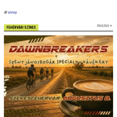
ünnep
ÖSSZES
FEHÉRVÁRI SZÍNES