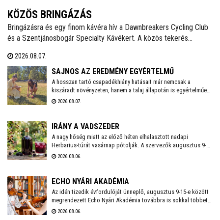
KÖZÖS BRINGÁZÁS
Bringázásra és egy finom kávéra hív a Dawnbreakers Cycling Club
és a Szentjánosbogár Specialty Kávékert. A közös tekerés
augusztus 8-án, szombaton reggel 8.00 órakor indul a Liszt Ferenc
2026.08.07.
utcai vendéglátóhelytől, az ingyenes programhoz bármilyen
kerékpárral lehet csatlakozni.
SAJNOS AZ EREDMÉNY EGYÉRTELMŰ
A hosszan tartó csapadékhiány hatásait már nemcsak a
kiszáradt növényzeten, hanem a talaj állapotán is egyértelműen
mérni lehet. A Városgondnokság szakemberei talajnedvesség-
2026.08.07.
mérő műszerrel vizsgálták meg Székesfehérvár több parkjának
és zöldterületének talaját, hogy pontos képet kapjanak a
jelenlegi helyzetről.
IRÁNY A VADSZEDER
A nagy hőség miatt az előző héten elhalasztott nadapi
Herbarius-túrát vasárnap pótolják. A szervezők augusztus 9-én
várnak mindenkit, aki szívesen csatlakozna a programhoz, hogy
2026.08.06.
a vitaminokban és ásványi anyagokban gazdag vadszederből
gyűjtsön Lencsés Rita gyógynövényszakértő vezetésével. A túra
Nadapról indul, a részvételhez ezúttal is előzetes
ECHO NYÁRI AKADÉMIA
bejelentkezést kérnek a szokásos elérhetőségeken.
Az idén tizedik évfordulóját ünneplő, augusztus 9-15-e között
megrendezett Echo Nyári Akadémia továbbra is sokkal többet
kínál, mint egy hagyományos zenei mesterkurzus. A családias
2026.08.06.
légkörnek, az intenzív művészi programnak és a különleges