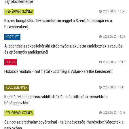
sajtóközleménye
FEHÉRVÁRI SZÍNES
2026.08.07. 16:04
Közös bringázásra hív szombaton reggel a Szentjánosbogár és a
Dawnbreakers
KÖZÉLET
2026.08.07. 15:03
A legendás székesfehérvári ejtőernyős alakulatra emlékeztek a repülős
és ejtőernyős emlékműnél
SPORT
2026.08.07. 13:17
Hokisok viadala – hat fiatal küzd meg a Volán-keretbe kerülésért
KÖZLEMÉNYEK
2026.08.07. 13:11
Kedd éjfélig meghosszabbították és másodfokúra mérséklik a
hőségriasztást
FEHÉRVÁRI SZÍNES
2026.08.07. 10:48
Sajnos az eredmény egyértelmű - talajnedvesség-méréseket végeztek a
parkokban