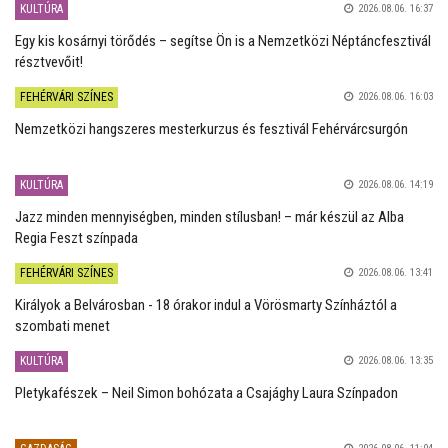
KULTÚRA
2026.08.06. 16:37
Egy kis kosárnyi törődés – segítse Ön is a Nemzetközi Néptáncfesztivál
résztvevőit!
FEHÉRVÁRI SZÍNES
2026.08.06. 16:03
Nemzetközi hangszeres mesterkurzus és fesztivál Fehérvárcsurgón
KULTÚRA
2026.08.06. 14:19
Jazz minden mennyiségben, minden stílusban! – már készül az Alba
Regia Feszt színpada
FEHÉRVÁRI SZÍNES
2026.08.06. 13:41
Királyok a Belvárosban - 18 órakor indul a Vörösmarty Színháztól a
szombati menet
KULTÚRA
2026.08.06. 13:35
Pletykafészek – Neil Simon bohózata a Csajághy Laura Színpadon