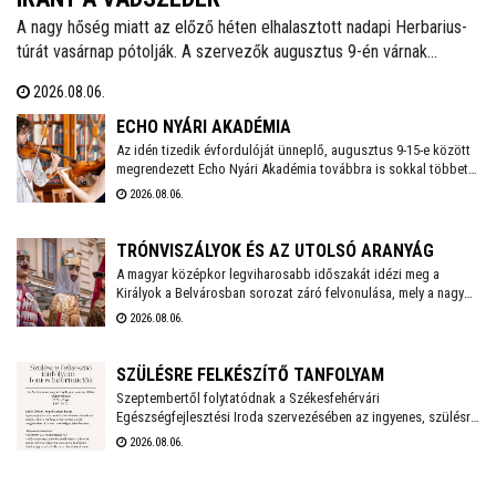
A nagy hőség miatt az előző héten elhalasztott nadapi Herbarius-
túrát vasárnap pótolják. A szervezők augusztus 9-én várnak
mindenkit, aki szívesen csatlakozna a programhoz, hogy a
2026.08.06.
vitaminokban és ásványi anyagokban gazdag vadszederből
gyűjtsön Lencsés Rita gyógynövényszakértő vezetésével. A túra
ECHO NYÁRI AKADÉMIA
Nadapról indul, a részvételhez ezúttal is előzetes bejelentkezést
Az idén tizedik évfordulóját ünneplő, augusztus 9-15-e között
megrendezett Echo Nyári Akadémia továbbra is sokkal többet
kérnek a szokásos elérhetőségeken.
kínál, mint egy hagyományos zenei mesterkurzus. A családias
2026.08.06.
légkörnek, az intenzív művészi programnak és a különleges
környezetben történő elvonulásnak köszönhetően az Akadémia
egyedülálló találkozási pontja a művésztanároknak, a fiatal
TRÓNVISZÁLYOK ÉS AZ UTOLSÓ ARANYÁG
zenészeknek és a közönségnek.
A magyar középkor legviharosabb időszakát idézi meg a
Királyok a Belvárosban sorozat záró felvonulása, mely a nagy
hőség miatt a szokásosnál egy órával később, 18 órakor indul
2026.08.06.
a Vörösmarty Színháztól. A menetet gólyalábasok és
régizenészek kísérik.
SZÜLÉSRE FELKÉSZÍTŐ TANFOLYAM
Szeptembertől folytatódnak a Székesfehérvári
Egészségfejlesztési Iroda szervezésében az ingyenes, szülésre
felkészítő tanfolyamok. Az idei évben még két turnusra lehet
2026.08.06.
jelentkezni és várják a 20. várandósági hetet betöltött leendő
anyukák jelentkezését.