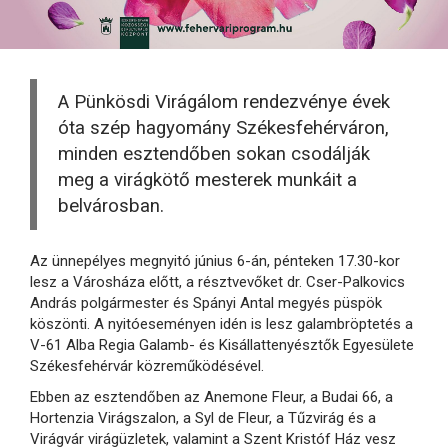
A Pünkösdi Virágálom rendezvénye évek
óta szép hagyomány Székesfehérváron,
minden esztendőben sokan csodálják
meg a virágkötő mesterek munkáit a
belvárosban.
Az ünnepélyes megnyitó június 6-án, pénteken 17.30-kor
lesz a Városháza előtt, a résztvevőket dr. Cser-Palkovics
András polgármester és Spányi Antal megyés püspök
köszönti. A nyitóeseményen idén is lesz galambröptetés a
V-61 Alba Regia Galamb- és Kisállattenyésztők Egyesülete
Székesfehérvár közreműködésével.
Ebben az esztendőben az Anemone Fleur, a Budai 66, a
Hortenzia Virágszalon, a Syl de Fleur, a Tűzvirág és a
Virágvár virágüzletek, valamint a Szent Kristóf Ház vesz