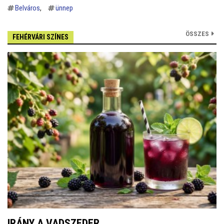
Belváros
ünnep
ÖSSZES
FEHÉRVÁRI SZÍNES
IRÁNY A VADSZEDER