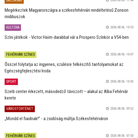
GAZDASÁG
2026.08.06. 11:04
Megérkeztek Magyarországra a székesfehérvári rendeltetésű Zonson
midibuszok
KULTÚRA
2026.08.06. 10:53
Színi játékok - Victor Haïm-darabbal vár a Prospero Színkör a V54-ben
FEHÉRVÁRI SZÍNES
2026.08.06. 10:47
Ősszel folytatja az ingyenes, szülésre felkészítő tanfolyamokat az
Egészségfejlesztési Iroda
SPORT
2026.08.06. 10:45
Szerb center érkezett, másodedző távozott – alakul az Alba Fehérvár
kerete
VÁROSTÖRTÉNET
2026.08.06. 09:52
„Mondd el fiaidnak!” - a zsidóság múltja Székesfehérváron
FEHÉRVÁRI SZÍNES
2026.08.06. 07:03