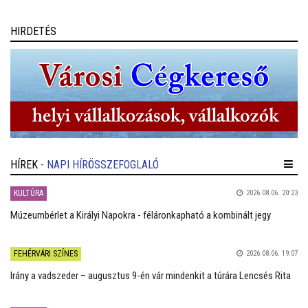
HIRDETÉS
HÍREK
- NAPI HÍRÖSSZEFOGLALÓ
KULTÚRA
2026.08.06. 20:23
Múzeumbérlet a Királyi Napokra - féláronkapható a kombinált jegy
FEHÉRVÁRI SZÍNES
2026.08.06. 19:07
Irány a vadszeder – augusztus 9-én vár mindenkit a túrára Lencsés Rita