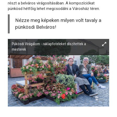
részt a belváros virágosításában. A kompozíciókat
pünkösd hétfőig lehet megcsodálni a Városház téren.
Nézze meg képeken milyen volt tavaly a
pünkösdi Belváros!
Pükösdi Virágálom - raklapfoteleket díszítettek a
mesterek