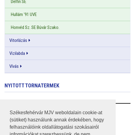
Delfin SE
Hullám '91 UVE
Honvéd Sz. SE Búvár Szako.
Vitorlázás
Vizilabda
Vívás
NYITOTT TORNATERMEK
RSS
Székesfehérvár MJV weboldalain cookie-at
(sütiket) használunk annak érdekében, hogy
A HONLAP 2017.03.31-I ÁLLAPOTA
felhasználóink oldallátogatási szokásairól
információkat szerezhessünk, de nem