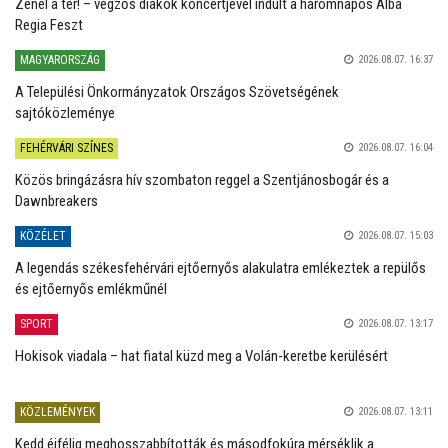
Zenél a tér! – végzős diákok koncertjével indult a háromnapos Alba
Regia Feszt
MAGYARORSZÁG
2026.08.07. 16:37
A Települési Önkormányzatok Országos Szövetségének
sajtóközleménye
FEHÉRVÁRI SZÍNES
2026.08.07. 16:04
Közös bringázásra hív szombaton reggel a Szentjánosbogár és a
Dawnbreakers
KÖZÉLET
2026.08.07. 15:03
A legendás székesfehérvári ejtőernyős alakulatra emlékeztek a repülős
és ejtőernyős emlékműnél
SPORT
2026.08.07. 13:17
Hokisok viadala – hat fiatal küzd meg a Volán-keretbe kerülésért
KÖZLEMÉNYEK
2026.08.07. 13:11
Kedd éjfélig meghosszabbították és másodfokúra mérséklik a