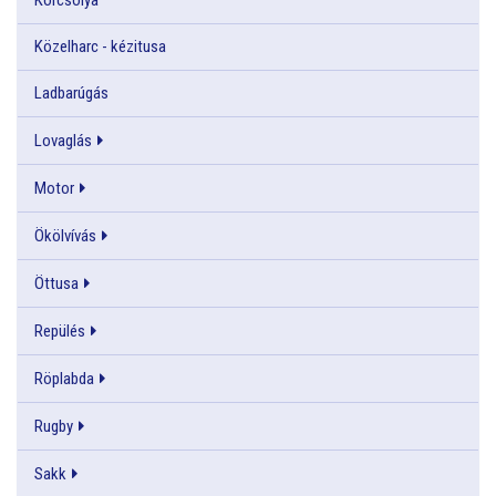
Közelharc - kézitusa
Ladbarúgás
Lovaglás
Motor
Ökölvívás
Öttusa
Repülés
Röplabda
Rugby
Sakk