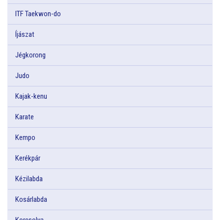
ITF Taekwon-do
Íjászat
Jégkorong
Judo
Kajak-kenu
Karate
Kempo
Kerékpár
Kézilabda
Kosárlabda
Korcsolya