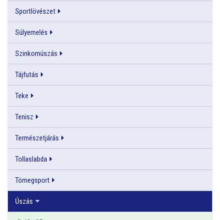
Sportlövészet
Súlyemelés
Szinkornúszás
Tájfutás
Teke
Tenisz
Természetjárás
Tollaslabda
Tömegsport
Úszás