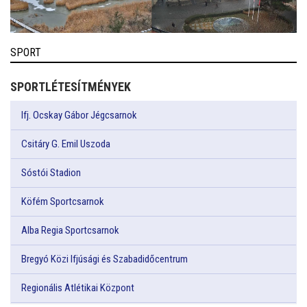
SPORT
SPORTLÉTESÍTMÉNYEK
Ifj. Ocskay Gábor Jégcsarnok
Csitáry G. Emil Uszoda
Sóstói Stadion
Köfém Sportcsarnok
Alba Regia Sportcsarnok
Bregyó Közi Ifjúsági és Szabadidőcentrum
Regionális Atlétikai Központ