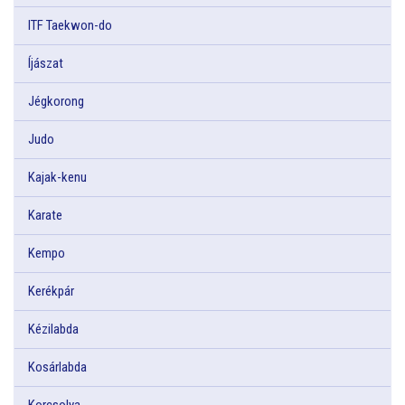
ITF Taekwon-do
Íjászat
Jégkorong
Judo
Kajak-kenu
Karate
Kempo
Kerékpár
Kézilabda
Kosárlabda
Korcsolya