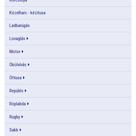
Közelharc - kézitusa
Ladbarúgás
Lovaglás
Motor
Ökölvívás
Öttusa
Repülés
Röplabda
Rugby
Sakk