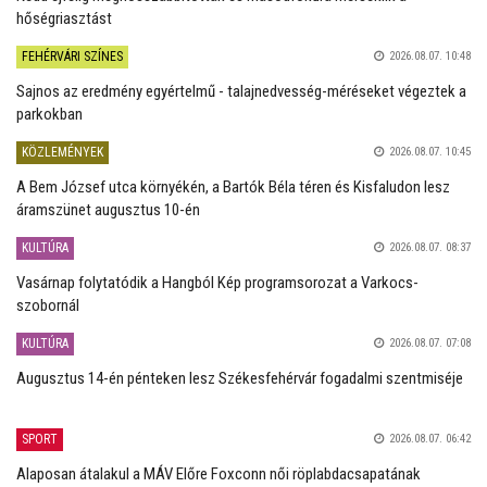
hőségriasztást
FEHÉRVÁRI SZÍNES
2026.08.07. 10:48
Sajnos az eredmény egyértelmű - talajnedvesség-méréseket végeztek a
parkokban
KÖZLEMÉNYEK
2026.08.07. 10:45
A Bem József utca környékén, a Bartók Béla téren és Kisfaludon lesz
áramszünet augusztus 10-én
KULTÚRA
2026.08.07. 08:37
Vasárnap folytatódik a Hangból Kép programsorozat a Varkocs-
szobornál
KULTÚRA
2026.08.07. 07:08
Augusztus 14-én pénteken lesz Székesfehérvár fogadalmi szentmiséje
SPORT
2026.08.07. 06:42
Alaposan átalakul a MÁV Előre Foxconn női röplabdacsapatának