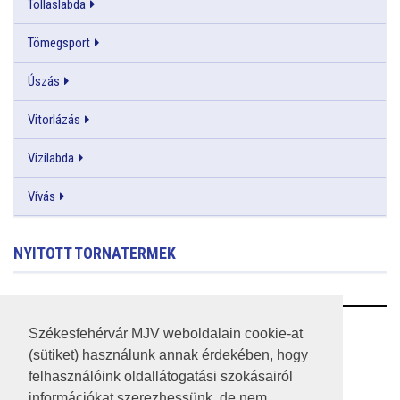
Tollaslabda
Tömegsport
Úszás
Vitorlázás
Vizilabda
Vívás
NYITOTT TORNATERMEK
RSS
Székesfehérvár MJV weboldalain cookie-at
(sütiket) használunk annak érdekében, hogy
A HONLAP 2017.03.31-I ÁLLAPOTA
felhasználóink oldallátogatási szokásairól
információkat szerezhessünk, de nem