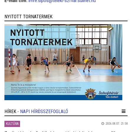
E-mail cím:
imre.sipos@teleki-szfvar.sulinet.hu
NYITOTT TORNATERMEK
HÍREK
- NAPI HÍRÖSSZEFOGLALÓ
KULTÚRA
2026.08.07. 21:58