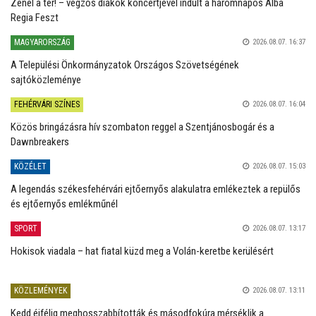
Zenél a tér! – végzős diákok koncertjével indult a háromnapos Alba
Regia Feszt
MAGYARORSZÁG
2026.08.07. 16:37
A Települési Önkormányzatok Országos Szövetségének
sajtóközleménye
FEHÉRVÁRI SZÍNES
2026.08.07. 16:04
Közös bringázásra hív szombaton reggel a Szentjánosbogár és a
Dawnbreakers
KÖZÉLET
2026.08.07. 15:03
A legendás székesfehérvári ejtőernyős alakulatra emlékeztek a repülős
és ejtőernyős emlékműnél
SPORT
2026.08.07. 13:17
Hokisok viadala – hat fiatal küzd meg a Volán-keretbe kerülésért
KÖZLEMÉNYEK
2026.08.07. 13:11
Kedd éjfélig meghosszabbították és másodfokúra mérséklik a