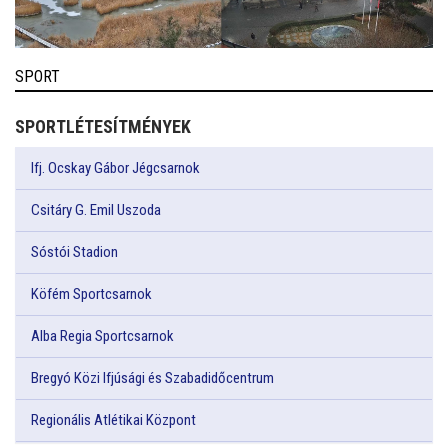
SPORT
SPORTLÉTESÍTMÉNYEK
Ifj. Ocskay Gábor Jégcsarnok
Csitáry G. Emil Uszoda
Sóstói Stadion
Köfém Sportcsarnok
Alba Regia Sportcsarnok
Bregyó Közi Ifjúsági és Szabadidőcentrum
Regionális Atlétikai Központ