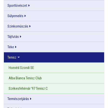
Sportlövészet
Súlyemelés
Szinkornúszás
Tájfutás
Teke
Tenisz
Honvéd Szondi SE
Alba Bianca Tenisz Club
Székesfehérvár '97 Tenisz C
Természetjárás