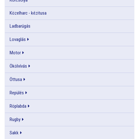
Közelharc - kézitusa
Ladbarúgás
Lovaglás
Motor
Ökölvívás
Öttusa
Repülés
Röplabda
Rugby
Sakk