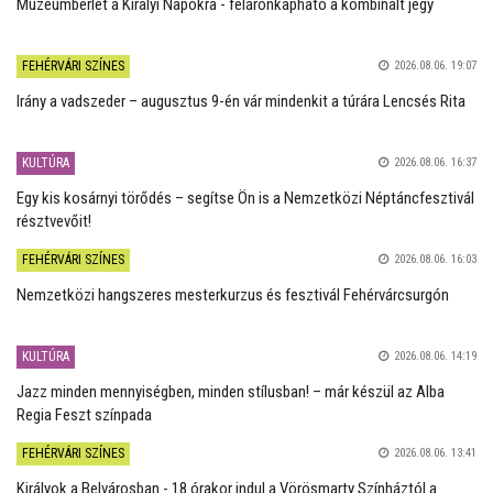
Múzeumbérlet a Királyi Napokra - féláronkapható a kombinált jegy
FEHÉRVÁRI SZÍNES
2026.08.06. 19:07
Irány a vadszeder – augusztus 9-én vár mindenkit a túrára Lencsés Rita
KULTÚRA
2026.08.06. 16:37
Egy kis kosárnyi törődés – segítse Ön is a Nemzetközi Néptáncfesztivál
résztvevőit!
FEHÉRVÁRI SZÍNES
2026.08.06. 16:03
Nemzetközi hangszeres mesterkurzus és fesztivál Fehérvárcsurgón
KULTÚRA
2026.08.06. 14:19
Jazz minden mennyiségben, minden stílusban! – már készül az Alba
Regia Feszt színpada
FEHÉRVÁRI SZÍNES
2026.08.06. 13:41
Királyok a Belvárosban - 18 órakor indul a Vörösmarty Színháztól a