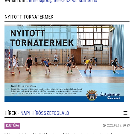
E-mail cím:
imre.sipos@teleki-szfvar.sulinet.hu
NYITOTT TORNATERMEK
HÍREK
- NAPI HÍRÖSSZEFOGLALÓ
KULTÚRA
2026.08.06. 20:23