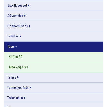
Sportlövészet
Súlyemelés
Szinkornúszás
Tájfutás
Teke
Köfém SC
Alba Regia SC
Tenisz
Természetjárás
Tollaslabda