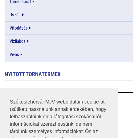
Tömegsport
Úszás
Vitorlázás
Vizilabda
Vívás
NYITOTT TORNATERMEK
RSS
Székesfehérvár MJV weboldalain cookie-at
(sütiket) használunk annak érdekében, hogy
A HONLAP 2017.03.31-I ÁLLAPOTA
felhasználóink oldallátogatási szokásairól
információkat szerezhessünk, de nem
JOGI NYILATKOZAT
tárolunk személyes információkat. Ön az