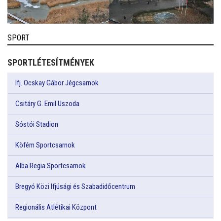
SPORT
SPORTLÉTESÍTMÉNYEK
Ifj. Ocskay Gábor Jégcsarnok
Csitáry G. Emil Uszoda
Sóstói Stadion
Köfém Sportcsarnok
Alba Regia Sportcsarnok
Bregyó Közi Ifjúsági és Szabadidőcentrum
Regionális Atlétikai Központ