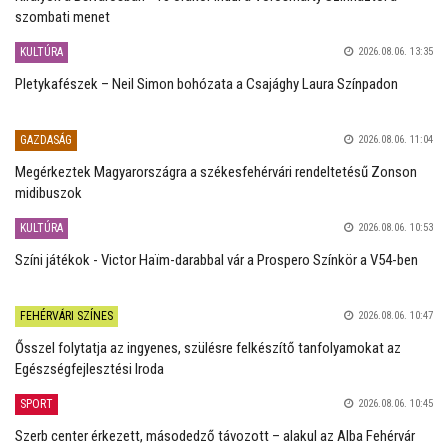
szombati menet
KULTÚRA
2026.08.06. 13:35
Pletykafészek – Neil Simon bohózata a Csajághy Laura Színpadon
GAZDASÁG
2026.08.06. 11:04
Megérkeztek Magyarországra a székesfehérvári rendeltetésű Zonson
midibuszok
KULTÚRA
2026.08.06. 10:53
Színi játékok - Victor Haïm-darabbal vár a Prospero Színkör a V54-ben
FEHÉRVÁRI SZÍNES
2026.08.06. 10:47
Ősszel folytatja az ingyenes, szülésre felkészítő tanfolyamokat az
Egészségfejlesztési Iroda
SPORT
2026.08.06. 10:45
Szerb center érkezett, másodedző távozott – alakul az Alba Fehérvár