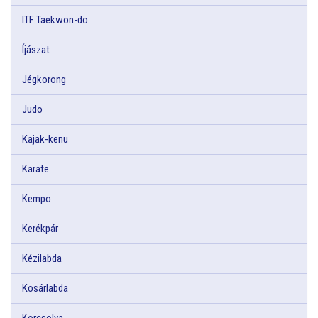
ITF Taekwon-do
Íjászat
Jégkorong
Judo
Kajak-kenu
Karate
Kempo
Kerékpár
Kézilabda
Kosárlabda
Korcsolya