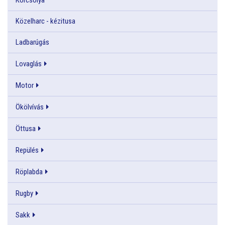
Közelharc - kézitusa
Ladbarúgás
Lovaglás
Motor
Ökölvívás
Öttusa
Repülés
Röplabda
Rugby
Sakk