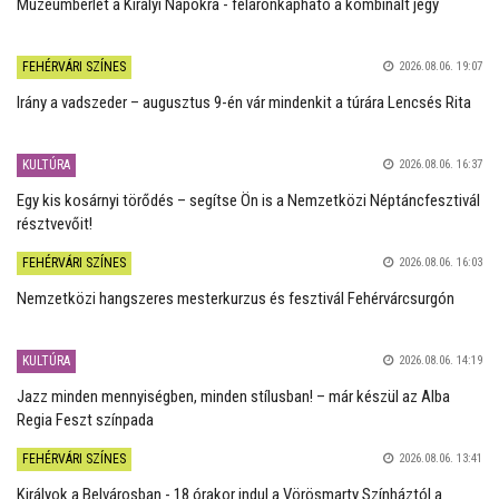
Múzeumbérlet a Királyi Napokra - féláronkapható a kombinált jegy
FEHÉRVÁRI SZÍNES
2026.08.06. 19:07
Irány a vadszeder – augusztus 9-én vár mindenkit a túrára Lencsés Rita
KULTÚRA
2026.08.06. 16:37
Egy kis kosárnyi törődés – segítse Ön is a Nemzetközi Néptáncfesztivál
résztvevőit!
FEHÉRVÁRI SZÍNES
2026.08.06. 16:03
Nemzetközi hangszeres mesterkurzus és fesztivál Fehérvárcsurgón
KULTÚRA
2026.08.06. 14:19
Jazz minden mennyiségben, minden stílusban! – már készül az Alba
Regia Feszt színpada
FEHÉRVÁRI SZÍNES
2026.08.06. 13:41
Királyok a Belvárosban - 18 órakor indul a Vörösmarty Színháztól a