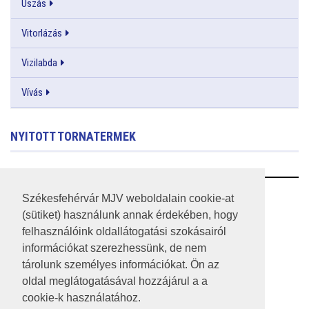
Úszás
Vitorlázás
Vizilabda
Vívás
NYITOTT TORNATERMEK
RSS
Székesfehérvár MJV weboldalain cookie-at
(sütiket) használunk annak érdekében, hogy
A HONLAP 2017.03.31-I ÁLLAPOTA
felhasználóink oldallátogatási szokásairól
információkat szerezhessünk, de nem
JOGI NYILATKOZAT
tárolunk személyes információkat. Ön az
IMPRESSZUM
oldal meglátogatásával hozzájárul a a
cookie-k használatához.
MÉDIAAJÁNLAT