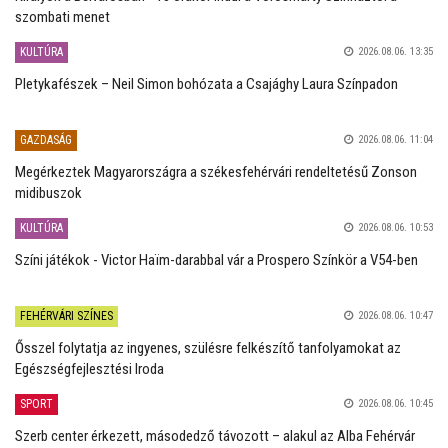
szombati menet
KULTÚRA
2026.08.06. 13:35
Pletykafészek – Neil Simon bohózata a Csajághy Laura Színpadon
GAZDASÁG
2026.08.06. 11:04
Megérkeztek Magyarországra a székesfehérvári rendeltetésű Zonson
midibuszok
KULTÚRA
2026.08.06. 10:53
Színi játékok - Victor Haïm-darabbal vár a Prospero Színkör a V54-ben
FEHÉRVÁRI SZÍNES
2026.08.06. 10:47
Ősszel folytatja az ingyenes, szülésre felkészítő tanfolyamokat az
Egészségfejlesztési Iroda
SPORT
2026.08.06. 10:45
Szerb center érkezett, másodedző távozott – alakul az Alba Fehérvár