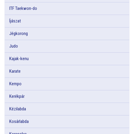
ITF Taekwon-do
Íjászat
Jégkorong
Judo
Kajak-kenu
Karate
Kempo
Kerékpár
Kézilabda
Kosárlabda
Korcsolya