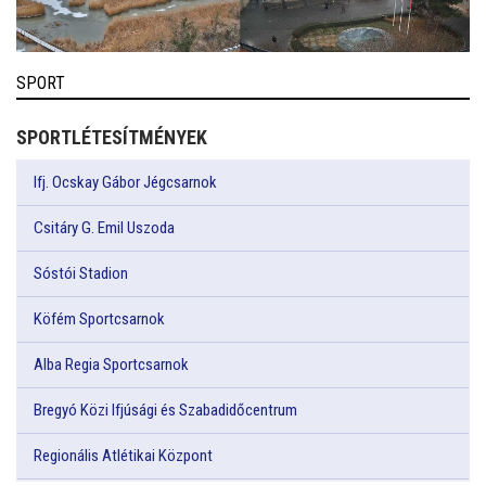
SPORT
SPORTLÉTESÍTMÉNYEK
Ifj. Ocskay Gábor Jégcsarnok
Csitáry G. Emil Uszoda
Sóstói Stadion
Köfém Sportcsarnok
Alba Regia Sportcsarnok
Bregyó Közi Ifjúsági és Szabadidőcentrum
Regionális Atlétikai Központ