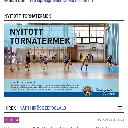
E-mail cím:
imre.sipos@teleki-szfvar.sulinet.hu
NYITOTT TORNATERMEK
HÍREK
- NAPI HÍRÖSSZEFOGLALÓ
KULTÚRA
2026.08.06. 20:23